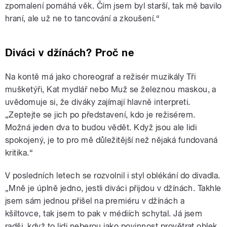
zpomalení pomáhá věk. Čím jsem byl starší, tak mě bavilo
hraní, ale už ne to tancování a zkoušení.“
Diváci v džínách? Proč ne
Na kontě má jako choreograf a režisér muzikály Tři
mušketýři, Kat mydlář nebo Muž se železnou maskou, a
uvědomuje si, že diváky zajímají hlavně interpreti.
„Zeptejte se jich po představení, kdo je režisérem.
Možná jeden dva to budou vědět. Když jsou ale lidi
spokojený, je to pro mě důležitější než nějaká fundovaná
kritika.“
V posledních letech se rozvolnil i styl oblékání do divadla.
„Mně je úplně jedno, jestli diváci přijdou v džínách. Takhle
jsem sám jednou přišel na premiéru v džínách a
kšiltovce, tak jsem to pak v médiích schytal. Já jsem
radši, když to lidi neberou jako povinnost provětrat oblek,