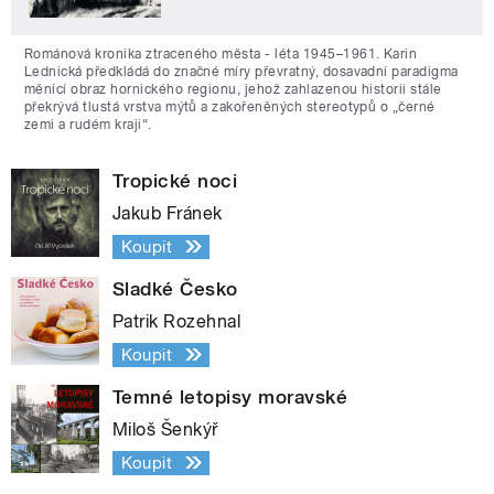
Románová kronika ztraceného města - léta 1945–1961. Karin
Lednická předkládá do značné míry převratný, dosavadní paradigma
měnící obraz hornického regionu, jehož zahlazenou historii stále
překrývá tlustá vrstva mýtů a zakořeněných stereotypů o „černé
zemi a rudém kraji“.
Tropické noci
Jakub Fránek
Koupit
Sladké Česko
Patrik Rozehnal
Koupit
Temné letopisy moravské
Miloš Šenkýř
Koupit