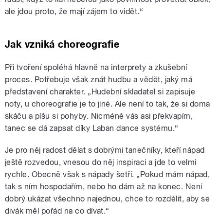
ale jdou proto, že mají zájem to vidět.“
Jak vzniká choreografie
Při tvoření spoléhá hlavně na interprety a zkušební
proces. Potřebuje však znát hudbu a vědět, jaký má
představení charakter. „Hudební skladatel si zapisuje
noty, u choreografie je to jiné. Ale není to tak, že si doma
skáču a píšu si pohyby. Nicméně vás asi překvapím,
tanec se dá zapsat díky Laban dance systému.“
Je pro něj radost dělat s dobrými tanečníky, kteří nápad
ještě rozvedou, vnesou do něj inspiraci a jde to velmi
rychle. Obecně však s nápady šetří. „Pokud mám nápad,
tak s ním hospodařím, nebo ho dám až na konec. Není
dobrý ukázat všechno najednou, chce to rozdělit, aby se
divák měl pořád na co dívat.“