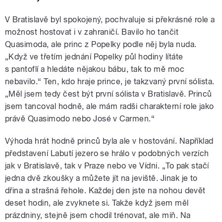
V Bratislavě byl spokojený, pochvaluje si překrásné role a
možnost hostovat i v zahraničí. Bavilo ho tančit
Quasimoda, ale princ z Popelky podle něj byla nuda.
„Když ve třetím jednání Popelky půl hodiny lítáte
s pantoflí a hledáte nějakou bábu, tak to mě moc
nebavilo.“ Ten, kdo hraje prince, je takzvaný první sólista.
„Měl jsem tedy čest být první sólista v Bratislavě. Princů
jsem tancoval hodně, ale mám radši charakterní role jako
právě Quasimodo nebo José v Carmen.“
Výhoda hrát hodně princů byla ale v hostování. Například
představení Labutí jezero se hrálo v podobných verzích
jak v Bratislavě, tak v Praze nebo ve Vídni. „To pak stačí
jedna dvě zkoušky a můžete jít na jeviště. Jinak je to
dřina a strašná řehole. Každej den jste na nohou devět
deset hodin, ale zvyknete si. Takže když jsem měl
prázdniny, stejně jsem chodil trénovat, ale míň. Na