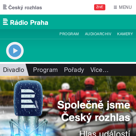
Přejít k hlavnímu obsahu
MENU
ŽIVĚ
PROGRAM
AUDIOARCHIV
KAMERY
Divadlo
Program
Pořady
Více
…