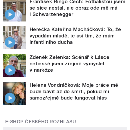
František Ringo Čech: Fotbalistou jsem
se sice nestal, ale obraz ode mě má
i Schwarzenegger
Herečka Kateřina Macháčková: To, že
vypadám mladě, je asi tím, že mám
infantilního ducha
Zdeněk Zelenka: Scénář k Lásce
nebeské jsem zřejmě vymyslel
v narkóze
Helena Vondráčková: Moje práce mě
bude bavit až do smrti, pokud mi
samozřejmě bude fungovat hlas
E-SHOP ČESKÉHO ROZHLASU