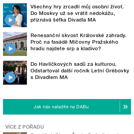
Všechny hry zrcadlí můj osobní život.
Do Moskvy už se vrátit nedokážu,
přiznává šéfka Divadla MA
Renesanční skvost Královské zahrady.
Proč na fasádě Míčovny Pražského
hradu najdete srp a kladivo?
Do Havlíčkových sadů za kulturou.
Odstartoval další ročník Letní Grébovky
s Divadlem MA
Jak nás naladíte na DABu
VÍCE Z POŘADU