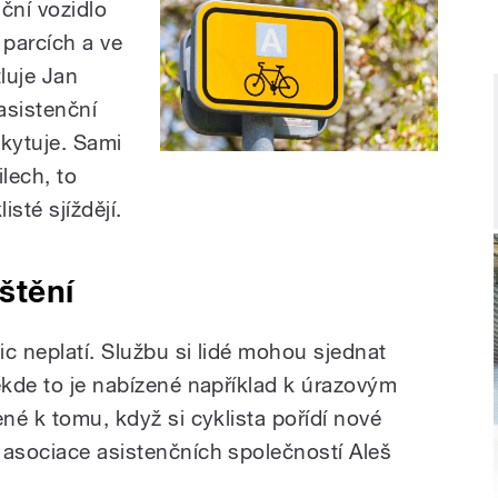
ční vozidlo
parcích a ve
luje Jan
asistenční
skytuje. Sami
ilech, to
sté sjíždějí.
štění
c neplatí. Službu si lidé mohou sjednat
ěkde to je nabízené například k úrazovým
ené k tomu, když si cyklista pořídí nové
 asociace asistenčních společností Aleš