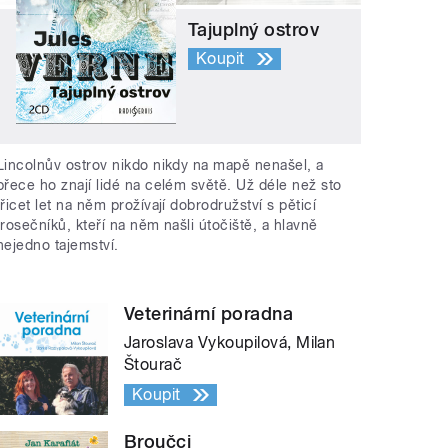
Tajuplný ostrov
Koupit
Lincolnův ostrov nikdo nikdy na mapě nenašel, a
přece ho znají lidé na celém světě. Už déle než sto
třicet let na něm prožívají dobrodružství s pěticí
trosečníků, kteří na něm našli útočiště, a hlavně
nejedno tajemství.
Veterinární poradna
Jaroslava Vykoupilová, Milan
Štourač
Koupit
Broučci