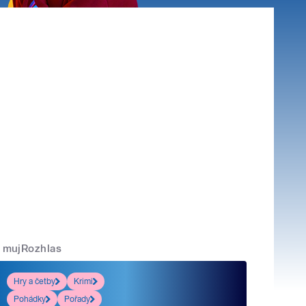
mujRozhlas
Hry a četby
Krimi
Pohádky
Pořady