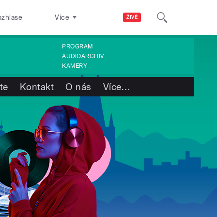
ozhlase
Více
ŽIVĚ
PROGRAM
AUDIOARCHIV
KAMERY
te
Kontakt
O nás
Více
…