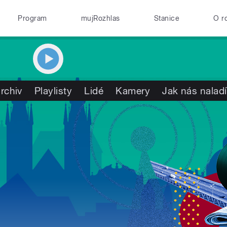
Program
mujRozhlas
Stanice
O r
rchiv
Playlisty
Lidé
Kamery
Jak nás naladí