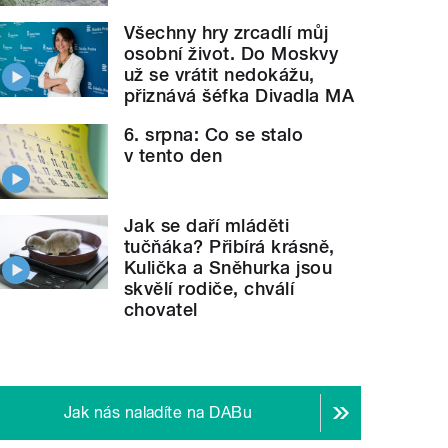
Všechny hry zrcadlí můj
osobní život. Do Moskvy
už se vrátit nedokážu,
přiznává šéfka Divadla MA
6. srpna: Co se stalo
v tento den
Jak se daří mláděti
tučňáka? Přibírá krásně,
Kulička a Sněhurka jsou
skvělí rodiče, chválí
chovatel
Jak nás naladíte na DABu