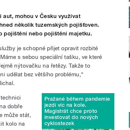
či aut, mohou v Česku využívat
e hned několik tuzemských pojišťoven.
 pojištění nebo pojištění majetku.
lužby je schopné přijet opravit rozbité
. „Máme s sebou speciální tašku, ve které
ejmě nýtovačku na řetězy. Takže to
ni udělat bez většího problému,“
ichal.
technici
Pražané během pandemie
jezdí víc na kole.
na dobře
Magistrát chce proto
e může stát,
investovat do nových
cyklostezek
it kolo na