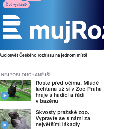
Živé vysílání
Audiosvět Českého rozhlasu na jednom místě
NEJPOSLOUCHANĚJŠÍ
Roste před očima. Mládě
lachtana už si v Zoo Praha
hraje s hadicí a řádí
v bazénu
Skvosty pražské zoo.
Vypravte se s námi za
největšími lákadly