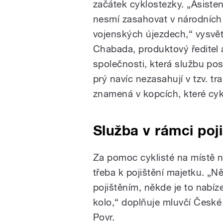
začátek cyklostezky. „Asisten
nesmí zasahovat v národních 
vojenských újezdech,“ vysvět
Chabada, produktový ředitel 
společnosti, která službu po
prý navíc nezasahují v tzv. tra
znamená v kopcích, které cykli
Služba v rámci poji
Za pomoc cyklisté na místě ni
třeba k pojištění majetku. „N
pojištěním, někde je to nabíz
kolo,“ doplňuje mluvčí České
Povr.