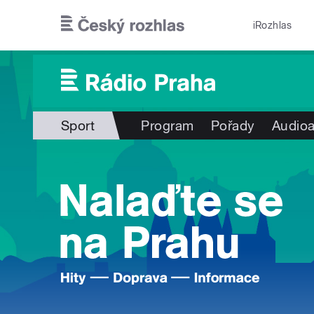
Přejít k hlavnímu obsahu
iRozhlas
Sport
Program
Pořady
Audioa