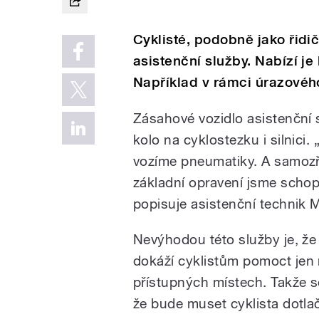
Cyklisté, podobně jako řidi
asistenční služby. Nabízí j
Například v rámci úrazového
Zásahové vozidlo asistenční s
kolo na cyklostezku i silnici
vozíme pneumatiky. A samozř
základní opravení jsme schop
popisuje asistenční technik M
Nevýhodou této služby je, že 
dokáží
cyklistům
pomoct jen 
přístupných místech. Takže s
že bude muset cyklista dotlač