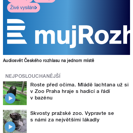
Živé vysílání
Audiosvět Českého rozhlasu na jednom místě
NEJPOSLOUCHANĚJŠÍ
Roste před očima. Mládě lachtana už si
v Zoo Praha hraje s hadicí a řádí
v bazénu
Skvosty pražské zoo. Vypravte se
s námi za největšími lákadly