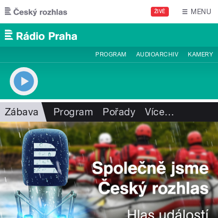
Přejít k hlavnímu obsahu
MENU
ŽIVĚ
PROGRAM
AUDIOARCHIV
KAMERY
Zábava
Program
Pořady
Více
…