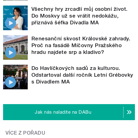
Všechny hry zrcadlí můj osobní život.
Do Moskvy už se vrátit nedokážu,
přiznává šéfka Divadla MA
Renesanční skvost Královské zahrady.
Proč na fasádě Míčovny Pražského
hradu najdete srp a kladivo?
Do Havlíčkových sadů za kulturou.
Odstartoval další ročník Letní Grébovky
s Divadlem MA
Jak nás naladíte na DABu
VÍCE Z POŘADU