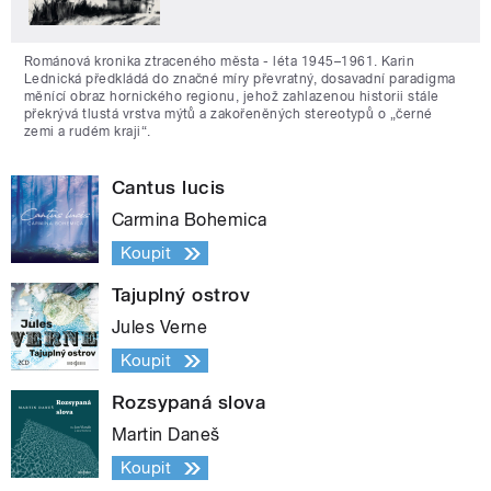
Románová kronika ztraceného města - léta 1945–1961. Karin
Lednická předkládá do značné míry převratný, dosavadní paradigma
měnící obraz hornického regionu, jehož zahlazenou historii stále
překrývá tlustá vrstva mýtů a zakořeněných stereotypů o „černé
zemi a rudém kraji“.
Cantus lucis
Carmina Bohemica
Koupit
Tajuplný ostrov
Jules Verne
Koupit
Rozsypaná slova
Martin Daneš
Koupit