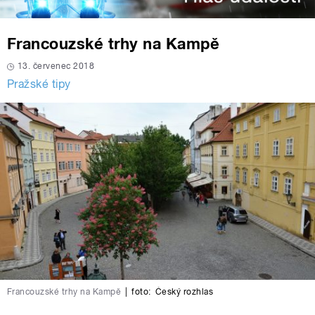
Francouzské trhy na Kampě
13. červenec 2018
Pražské tipy
Francouzské trhy na Kampě
|
foto:
Český rozhlas