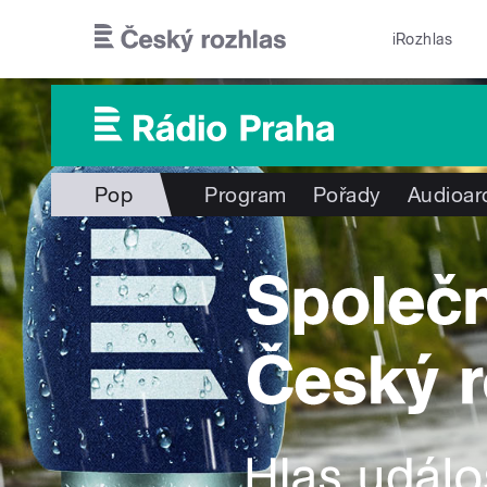
Přejít k hlavnímu obsahu
iRozhlas
Pop
Program
Pořady
Audioar