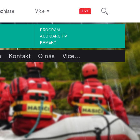
ozhlase
Více
ŽIVĚ
PROGRAM
AUDIOARCHIV
KAMERY
e
Kontakt
O nás
Více
…