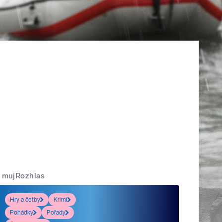
mujRozhlas
Hry a četby
Krimi
Pohádky
Pořady