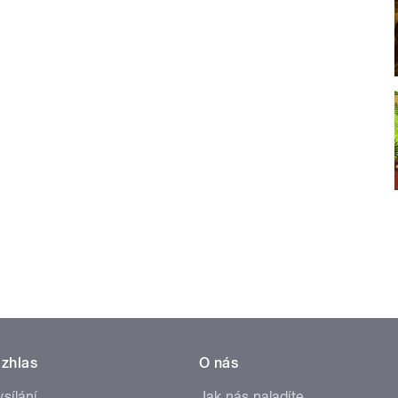
zhlas
O nás
ysílání
Jak nás naladíte