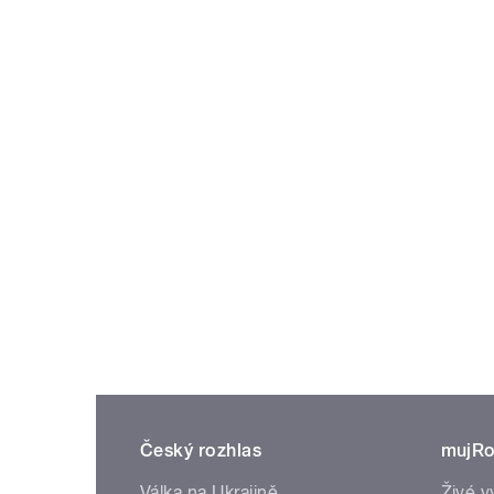
Český rozhlas
mujRo
Válka na Ukrajině
Živé v