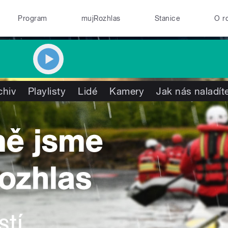
Program
mujRozhlas
Stanice
O r
chiv
Playlisty
Lidé
Kamery
Jak nás naladít