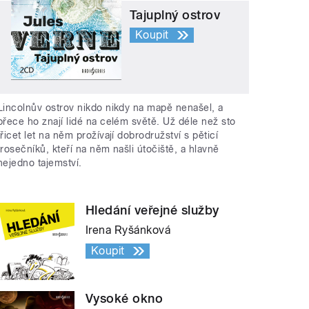
Tajuplný ostrov
Koupit
Lincolnův ostrov nikdo nikdy na mapě nenašel, a
přece ho znají lidé na celém světě. Už déle než sto
třicet let na něm prožívají dobrodružství s pěticí
trosečníků, kteří na něm našli útočiště, a hlavně
nejedno tajemství.
Hledání veřejné služby
Irena Ryšánková
Koupit
Vysoké okno