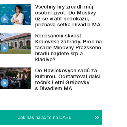
Všechny hry zrcadlí můj
osobní život. Do Moskvy
už se vrátit nedokážu,
přiznává šéfka Divadla MA
Renesanční skvost
Královské zahrady. Proč na
fasádě Míčovny Pražského
hradu najdete srp a
kladivo?
Do Havlíčkových sadů za
kulturou. Odstartoval další
ročník Letní Grébovky
s Divadlem MA
Jak nás naladíte na DABu