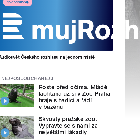
Živé vysílání
Audiosvět Českého rozhlasu na jednom místě
NEJPOSLOUCHANĚJŠÍ
Roste před očima. Mládě
lachtana už si v Zoo Praha
hraje s hadicí a řádí
v bazénu
Skvosty pražské zoo.
Vypravte se s námi za
největšími lákadly