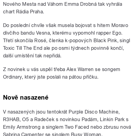
Nového Mesta nad Váhom Emma Drobná tak vyhrála
chart Rádia Praha.
Do poslední chvíle však musela bojovat s hitem Moravo
dívčího bandu Vesna, kterému vypomohl rapper Ego.
Třetí skončila Rosé, členka k-popových Black Pink, singl
Toxic Till The End ale po osmi týdnech povinně končí,
další umístění tak nepřidá.
Z novinek u vás uspěl třeba Alex Warren se songem
Ordinary, který jste poslali na pátou příčku.
Nově nasazené
V nasazených jsou tentokrát Purple Disco Machine,
R3HAB, O5 a Radeček s novinkou Padám, Linkin Park s
Emily Armstrong a singlem Two Faced nebo zbrusu nová
Sabrina Carpenter se singlem Busy Woman.