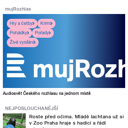
mujRozhlas
Hry a četby
Krimi
Pohádky
Pořady
Živé vysílání
Audiosvět Českého rozhlasu na jednom místě
NEJPOSLOUCHANĚJŠÍ
Roste před očima. Mládě lachtana už si
v Zoo Praha hraje s hadicí a řádí