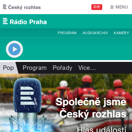
Přejít k hlavnímu obsahu
MENU
ŽIVĚ
PROGRAM
AUDIOARCHIV
KAMERY
Pop
Program
Pořady
Více
…