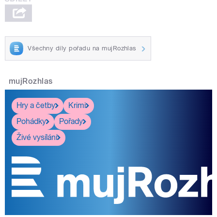
Všechny díly pořadu na mujRozhlas
mujRozhlas
Hry a četby
Krimi
Pohádky
Pořady
Živé vysílání