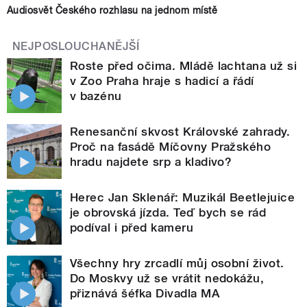
Audiosvět Českého rozhlasu na jednom místě
NEJPOSLOUCHANĚJŠÍ
Roste před očima. Mládě lachtana už si
v Zoo Praha hraje s hadicí a řádí
v bazénu
Renesanční skvost Královské zahrady.
Proč na fasádě Míčovny Pražského
hradu najdete srp a kladivo?
Herec Jan Sklenář: Muzikál Beetlejuice
je obrovská jízda. Teď bych se rád
podíval i před kameru
Všechny hry zrcadlí můj osobní život.
Do Moskvy už se vrátit nedokážu,
přiznává šéfka Divadla MA