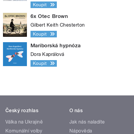
Koupit
6x Otec Brown
Gilbert Keith Chesterton
Koupit
Mariborská hypnóza
Dora Kaprálová
Koupit
Český rozhlas
O nás
Válka na Ukrajině
Jak nás naladíte
Komunální volby
Nápověda