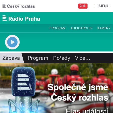
Přejít k hlavnímu obsahu
MENU
ŽIVĚ
PROGRAM
AUDIOARCHIV
KAMERY
Zábava
Program
Pořady
Více
…