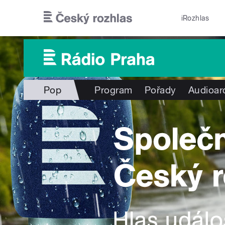
Přejít k hlavnímu obsahu
iRozhlas
Pop
Program
Pořady
Audioar