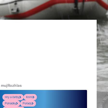
mujRozhlas
Hry a četby
Krimi
Pohádky
Pořady