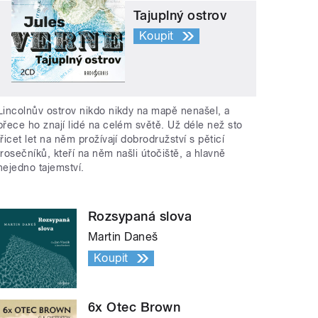
Tajuplný ostrov
Koupit
Lincolnův ostrov nikdo nikdy na mapě nenašel, a
přece ho znají lidé na celém světě. Už déle než sto
třicet let na něm prožívají dobrodružství s pěticí
trosečníků, kteří na něm našli útočiště, a hlavně
nejedno tajemství.
Rozsypaná slova
Martin Daneš
Koupit
6x Otec Brown