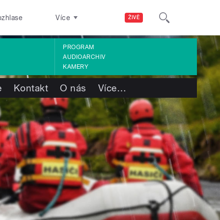
ozhlase
Více
ŽIVĚ
PROGRAM
AUDIOARCHIV
KAMERY
e
Kontakt
O nás
Více
…