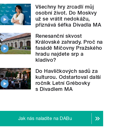
Všechny hry zrcadlí můj
osobní život. Do Moskvy
už se vrátit nedokážu,
přiznává šéfka Divadla MA
Renesanční skvost
Královské zahrady. Proč na
fasádě Míčovny Pražského
hradu najdete srp a
kladivo?
Do Havlíčkových sadů za
kulturou. Odstartoval další
ročník Letní Grébovky
s Divadlem MA
Jak nás naladíte na DABu