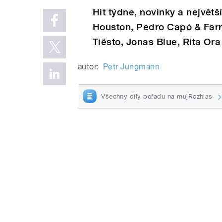
Hit týdne, novinky a největš
Houston, Pedro Capó & Far
Tiësto, Jonas Blue, Rita Ora 
autor:
Petr Jungmann
Všechny díly pořadu na mujRozhlas