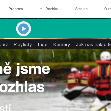
Program
mujRozhlas
Stanice
O r
chiv
Playlisty
Lidé
Kamery
Jak nás naladít