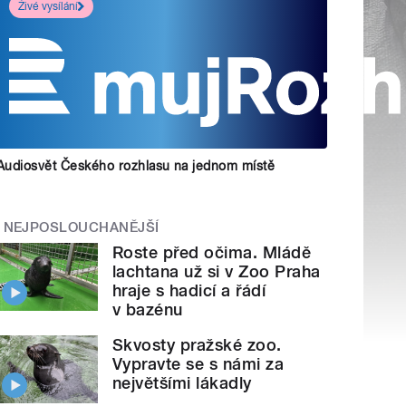
Živé vysílání
Audiosvět Českého rozhlasu na jednom místě
NEJPOSLOUCHANĚJŠÍ
Roste před očima. Mládě
lachtana už si v Zoo Praha
hraje s hadicí a řádí
v bazénu
Skvosty pražské zoo.
Vypravte se s námi za
největšími lákadly