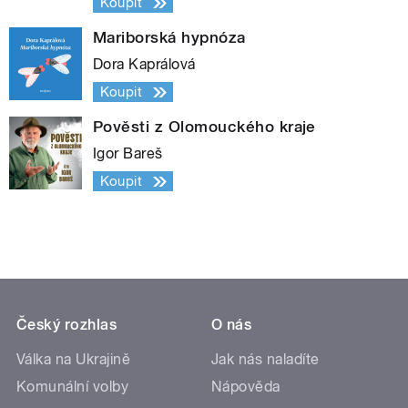
Koupit
Mariborská hypnóza
Dora Kaprálová
Koupit
Pověsti z Olomouckého kraje
Igor Bareš
Koupit
Český rozhlas
O nás
Válka na Ukrajině
Jak nás naladíte
Komunální volby
Nápověda