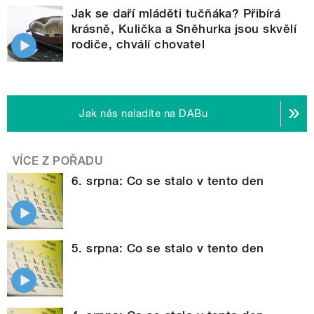
Jak se daří mláděti tučňáka? Přibírá
krásně, Kulička a Sněhurka jsou skvělí
rodiče, chválí chovatel
Jak nás naladíte na DABu
VÍCE Z POŘADU
6. srpna: Co se stalo v tento den
5. srpna: Co se stalo v tento den