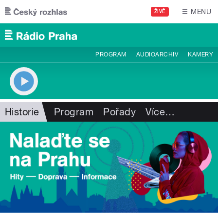
Přejít k hlavnímu obsahu
MENU
ŽIVĚ
PROGRAM
AUDIOARCHIV
KAMERY
Historie
Program
Pořady
Více
…