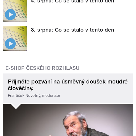
4. srpna: Co se stalo v tento den
3. srpna: Co se stalo v tento den
E-SHOP ČESKÉHO ROZHLASU
Přijměte pozvání na úsměvný doušek moudré
člověčiny.
František Novotný, moderátor