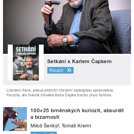
Setkání s Karlem Čapkem
Koupit
Literární fikce, pokus přiblížit literární nadsázkou spisovatele,
filozofa, ale hlavně člověka Karla Čapka trochu jinou formou.
100+25 brněnských kuriozit, absurdit
a bizarností
Miloš Šenkýř, Tomáš Kremr