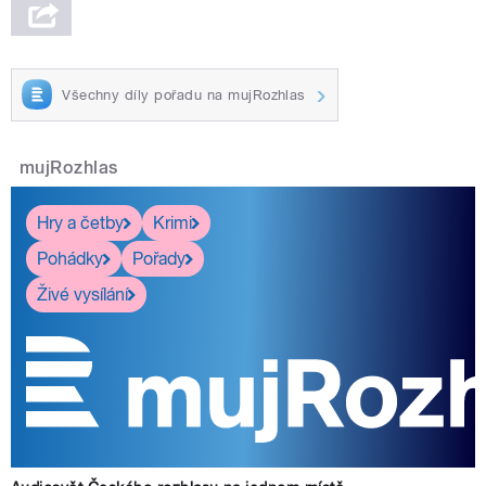
Všechny díly pořadu na mujRozhlas
mujRozhlas
Hry a četby
Krimi
Pohádky
Pořady
Živé vysílání