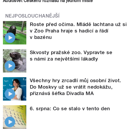
Audiosvět Českého rozhlasu na jednom místě
NEJPOSLOUCHANĚJŠÍ
Roste před očima. Mládě lachtana už si
v Zoo Praha hraje s hadicí a řádí
v bazénu
Skvosty pražské zoo. Vypravte se
s námi za největšími lákadly
Všechny hry zrcadlí můj osobní život.
Do Moskvy už se vrátit nedokážu,
přiznává šéfka Divadla MA
6. srpna: Co se stalo v tento den