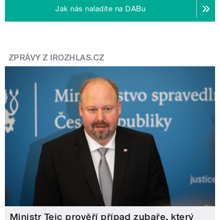
Jak nás naladíte na DABu
ZPRÁVY Z IROZHLAS.CZ
Ministr Tejc prověří případ zubaře, který