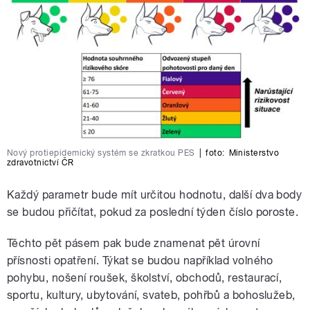
Nový protiepidemický systém se zkratkou PES
|
foto:
Ministerstvo
zdravotnictví ČR
Každý parametr bude mít určitou hodnotu, další dva body
se budou přičítat, pokud za poslední týden číslo poroste.
Těchto pět pásem pak bude znamenat pět úrovní
přísnosti opatření. Týkat se budou například volného
pohybu, nošení roušek, školství, obchodů, restaurací,
sportu, kultury, ubytování, svateb, pohřbů a bohoslužeb,