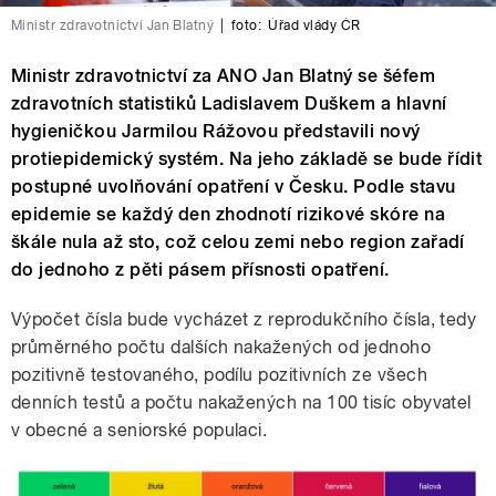
Ministr zdravotnictví Jan Blatný
|
foto:
Úřad vlády ČR
Ministr zdravotnictví za ANO Jan Blatný se šéfem
zdravotních statistiků Ladislavem Duškem a hlavní
hygieničkou Jarmilou Rážovou představili nový
protiepidemický systém. Na jeho základě se bude řídit
postupné uvolňování opatření v Česku. Podle stavu
epidemie se každý den zhodnotí rizikové skóre na
škále nula až sto, což celou zemi nebo region zařadí
do jednoho z pěti pásem přísnosti opatření.
Výpočet čísla bude vycházet z reprodukčního čísla, tedy
průměrného počtu dalších nakažených od jednoho
pozitivně testovaného, podílu pozitivních ze všech
denních testů a počtu nakažených na 100 tisíc obyvatel
v obecné a seniorské populaci.