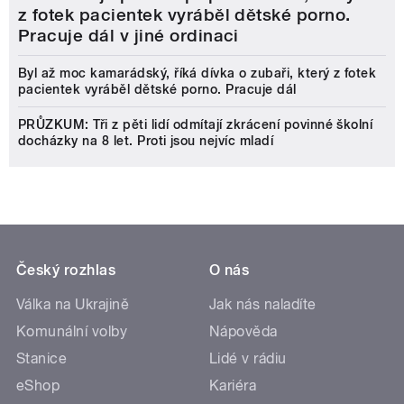
z fotek pacientek vyráběl dětské porno.
Pracuje dál v jiné ordinaci
Byl až moc kamarádský, říká dívka o zubaři, který z fotek
pacientek vyráběl dětské porno. Pracuje dál
PRŮZKUM: Tři z pěti lidí odmítají zkrácení povinné školní
docházky na 8 let. Proti jsou nejvíc mladí
Český rozhlas
O nás
Válka na Ukrajině
Jak nás naladíte
Komunální volby
Nápověda
Stanice
Lidé v rádiu
eShop
Kariéra