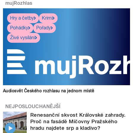
mujRozhlas
Hry a četby
Krimi
Pohádky
Pořady
Živé vysílání
Audiosvět Českého rozhlasu na jednom místě
NEJPOSLOUCHANĚJŠÍ
Renesanční skvost Královské zahrady.
Proč na fasádě Míčovny Pražského
hradu najdete srp a kladivo?