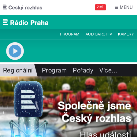
Přejít k hlavnímu obsahu
MENU
ŽIVĚ
PROGRAM
AUDIOARCHIV
KAMERY
Regionální
Program
Pořady
Více
…