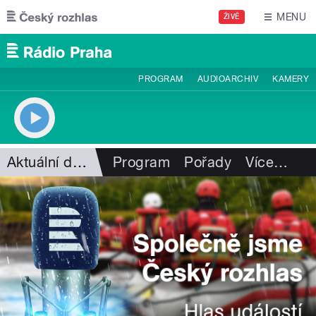
Přejít k hlavnímu obsahu
MENU
ŽIVĚ
PROGRAM
AUDIOARCHIV
KAMERY
Aktuální dění
Program
Pořady
Více
…