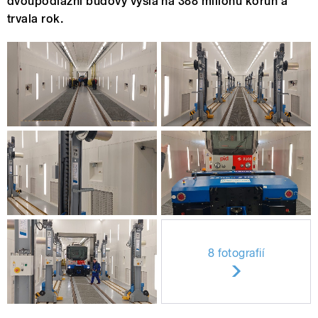
dvoupodlažní budovy vyšla na 388 milionů korun a
trvala rok.
8 fotografií