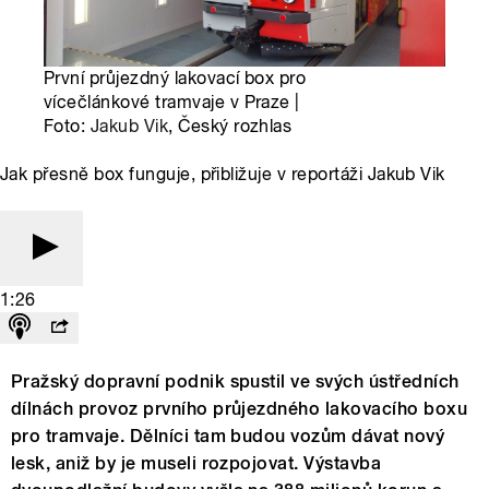
První průjezdný lakovací box pro
vícečlánkové tramvaje v Praze |
Foto:
Jakub Vik
, Český rozhlas
Jak přesně box funguje, přibližuje v reportáži Jakub Vik
1:26
Pražský dopravní podnik spustil ve svých ústředních
dílnách provoz prvního průjezdného lakovacího boxu
pro tramvaje. Dělníci tam budou vozům dávat nový
lesk, aniž by je museli rozpojovat. Výstavba