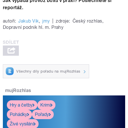
Jak vypadá provoz boxu v praxi? Poslechněte si
reportáž.
autoři:
Jakub Vik
,
jmy
|
zdroje:
Český rozhlas
,
Dopravní podnik hl. m. Prahy
Všechny díly pořadu na mujRozhlas
mujRozhlas
Hry a četby
Krimi
Pohádky
Pořady
Živé vysílání