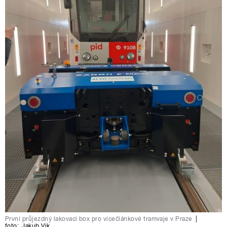
První průjezdný lakovací box pro vícečlánkové tramvaje v Praze
|
foto:
Jakub Vik