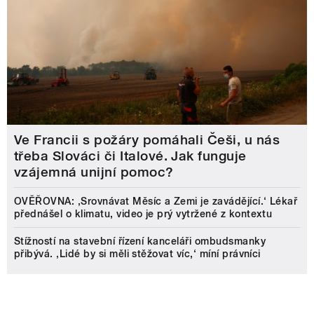
Ve Francii s požáry pomáhali Češi, u nás
třeba Slováci či Italové. Jak funguje
vzájemná unijní pomoc?
OVĚŘOVNA: ‚Srovnávat Měsíc a Zemi je zavádějící.‘ Lékař
přednášel o klimatu, video je prý vytržené z kontextu
Stížností na stavební řízení kanceláři ombudsmanky
přibývá. ‚Lidé by si měli stěžovat víc,‘ míní právníci