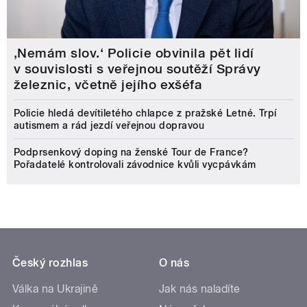
‚Nemám slov.‘ Policie obvinila pět lidí
v souvislosti s veřejnou soutěží Správy
železnic, včetně jejího exšéfa
Policie hledá devítiletého chlapce z pražské Letné. Trpí
autismem a rád jezdí veřejnou dopravou
Podprsenkový doping na ženské Tour de France?
Pořadatelé kontrolovali závodnice kvůli vycpávkám
Český rozhlas
O nás
Válka na Ukrajině
Jak nás naladíte