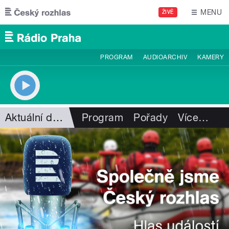
Přejít k hlavnímu obsahu
MENU
ŽIVĚ
PROGRAM
AUDIOARCHIV
KAMERY
Aktuální dění
Program
Pořady
Více
…