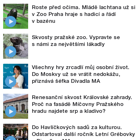
Roste před očima. Mládě lachtana už si
v Zoo Praha hraje s hadicí a řádí
v bazénu
Skvosty pražské zoo. Vypravte se
s námi za největšími lákadly
Všechny hry zrcadlí můj osobní život.
Do Moskvy už se vrátit nedokážu,
přiznává šéfka Divadla MA
Renesanční skvost Královské zahrady.
Proč na fasádě Míčovny Pražského
hradu najdete srp a kladivo?
Do Havlíčkových sadů za kulturou.
Odstartoval další ročník Letní Grébovky