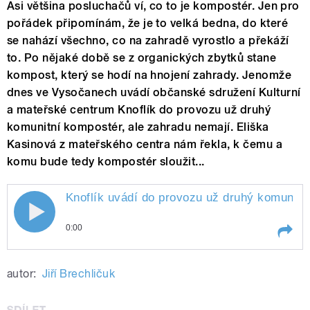
Asi většina posluchačů ví, co to je kompostér. Jen pro
pořádek připomínám, že je to velká bedna, do které
se nahází všechno, co na zahradě vyrostlo a překáží
to. Po nějaké době se z organických zbytků stane
kompost, který se hodí na hnojení zahrady. Jenomže
dnes ve Vysočanech uvádí občanské sdružení Kulturní
a mateřské centrum Knoflík do provozu už druhý
komunitní kompostér, ale zahradu nemají. Eliška
Kasinová z mateřského centra nám řekla, k čemu a
komu bude tedy kompostér sloužit...
Knoflík uvádí do provozu už druhý komunitn
0:00
Play /
kompostér
Knoflík uvádí do provozu už
autor:
Jiří Brechličuk
druhý komunitní