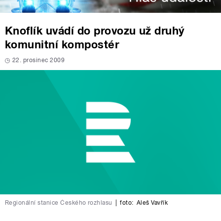
Knoflík uvádí do provozu už druhý
komunitní kompostér
22. prosinec 2009
Regionální stanice Českého rozhlasu
|
foto:
Aleš Vavřík