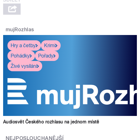
mujRozhlas
pause
Hry a četby
Krimi
Pohádky
Pořady
Živé vysílání
Audiosvět Českého rozhlasu na jednom místě
NEJPOSLOUCHANĚJŠÍ