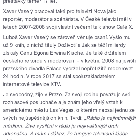
přestávky téměř 17 let.
Xaver Veselý pracoval také pro televizi Nova jako
reportér, moderátor a scénárista. V České televizi měl v
letech 2007-2008 svoji vlastní večerní talk show Café X.
Luboš Xaver Veselý se zároveň věnuje psaní. Vyšlo mu
už 9 knih, z nichž tituly Doživotí a Jak se těží miliardy
získaly Cenu Egona Erwina Kische. Je také držitelem
českého rekordu v moderování – v květnu 2008 na jevišti
pražského divadla Palace vydržel nepřetržitě moderovat
24 hodin. V roce 2017 se stal spoluzakladatelem
internetové televize XTV.
Je svobodný, žije v Praze. Za svoji rodinu považuje své
rozhlasové posluchače a je znám jeho vřelý vztah k
americkému městu Las Vegas, o kterém napsal jednu ze
svých nejúspěšnějších knih. Tvrdí:
„Rádio je nejintimnější
médium. Živé vysílání v rádiu je nejkvalitnější druh
adrenalinu. A mám i důkaz, že funguje takzvaná léčba