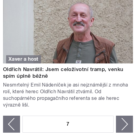
Xaver a host
Oldřich Navrátil: Jsem celoživotní tramp, venku
spím úplně běžně
Nesmrtelný Emil Nádeníček je asi nejznámější z mnoha
rolí, které herec Oldřich Navrátil ztvárnil. Od
suchopárného propagačního referenta se ale herec
výrazně liší.
STRÁNKY
7
n
zí