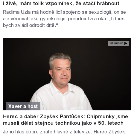
i živé, mám tolik vzpomínek, že stačí hrábnout
Radima Uzla má hodně lidí spojeno se sexuologií, on se
ale věnoval také gynekologii, porodnictví a říká: „I dnes
bych zvládl odrodit dítě.“
28 minut
Xaver a host
Herec a dabér Zbyšek Pantůček: Chipmunky jsme
museli dělat stejnou technikou jako v 50. letech
Jeho hlas dobře znáte hlavně z televize. Herec Zbyšek