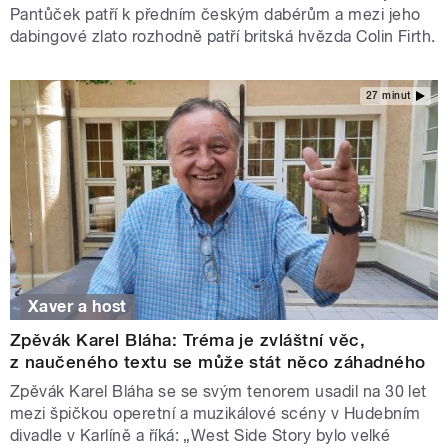
Pantůček patří k předním českým dabérům a mezi jeho
dabingové zlato rozhodně patří britská hvězda Colin Firth.
27 minut
Xaver a host
Zpěvák Karel Bláha: Tréma je zvláštní věc,
z naučeného textu se může stát něco záhadného
Zpěvák Karel Bláha se se svým tenorem usadil na 30 let
mezi špičkou operetní a muzikálové scény v Hudebním
divadle v Karlíně a říká: „West Side Story bylo velké