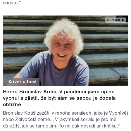
sousto.“
29 minut
Xaver a host
Herec Bronislav Kotiš: V pandemii jsem úplně
vypnul a zjistil, že být sám se sebou je docela
obtížné
Bronislav Kotiš zazářil v mnoha seriálech, jako je Vyprávěj
nebo Zdivočelá země. „V jakýmkoli seriálu je pro mě
důležitý, jak se tam cítím. To mi pak nevadí ani kritika.“