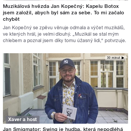
Muzikálová hvězda Jan Kopečný: Kapelu Botox
jsem založil, abych byl sám za sebe. To mi začalo
chybět
Jan Kopečný se zpěvu věnuje odmala a výčet muzikálů,
ve kterých hrál, je velmi dlouhý. „Muzikál se stal mým
chlebem a poznal jsem díky tomu úžasný lidi,“ potvrzuje.
30 minut
Xaver a host
Jan Smigmator: Swing je hudba, která nepodléhá