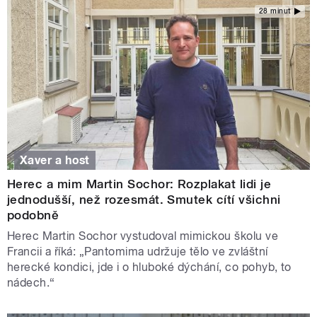
28 minut
Xaver a host
Herec a mim Martin Sochor: Rozplakat lidi je
jednodušší, než rozesmát. Smutek cítí všichni
podobně
Herec Martin Sochor vystudoval mimickou školu ve
Francii a říká: „Pantomima udržuje tělo ve zvláštní
herecké kondici, jde i o hluboké dýchání, co pohyb, to
nádech.“