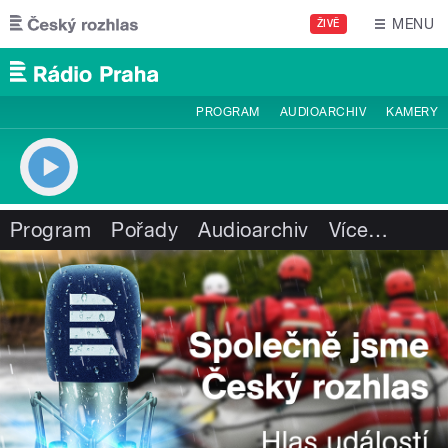
Přejít k hlavnímu obsahu
MENU
ŽIVĚ
PROGRAM
AUDIOARCHIV
KAMERY
Program
Pořady
Audioarchiv
Více
…