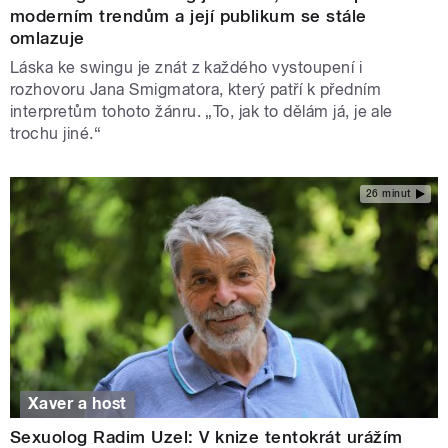
moderním trendům a její publikum se stále
omlazuje
Láska ke swingu je znát z každého vystoupení i
rozhovoru Jana Smigmatora, který patří k předním
interpretům tohoto žánru. „To, jak to dělám já, je ale
trochu jiné.“
26 minut
Xaver a host
Sexuolog Radim Uzel: V knize tentokrát urážím