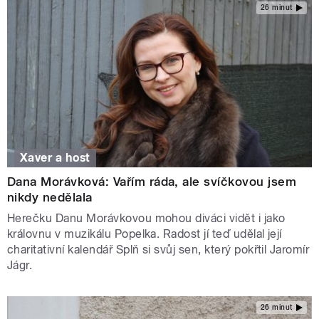
26 minut
Xaver a host
Dana Morávková: Vařím ráda, ale svíčkovou jsem
nikdy nedělala
Herečku Danu Morávkovou mohou diváci vidět i jako
královnu v muzikálu Popelka. Radost jí teď udělal její
charitativní kalendář Splň si svůj sen, který pokřtil Jaromír
Jágr.
26 minut