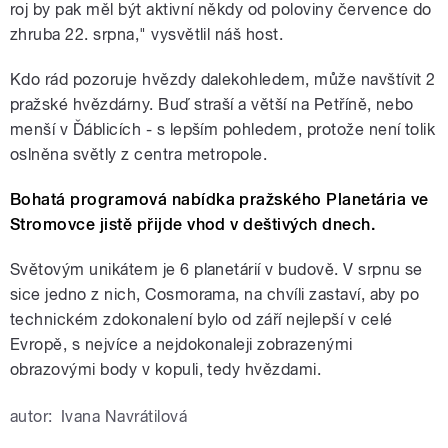
roj by pak měl být aktivní někdy od poloviny července do
zhruba 22. srpna," vysvětlil náš host.
Kdo rád pozoruje hvězdy dalekohledem, může navštívit 2
pražské hvězdárny. Buď straší a větší na Petříně, nebo
menší v Ďáblicích - s lepším pohledem, protože není tolik
oslněna světly z centra metropole.
Bohatá programová nabídka pražského Planetária ve
Stromovce jistě přijde vhod v deštivých dnech.
Světovým unikátem je 6 planetárií v budově. V srpnu se
sice jedno z nich, Cosmorama, na chvíli zastaví, aby po
technickém zdokonalení bylo od září nejlepší v celé
Evropě, s nejvíce a nejdokonaleji zobrazenými
obrazovými body v kopuli, tedy hvězdami.
autor:
Ivana Navrátilová