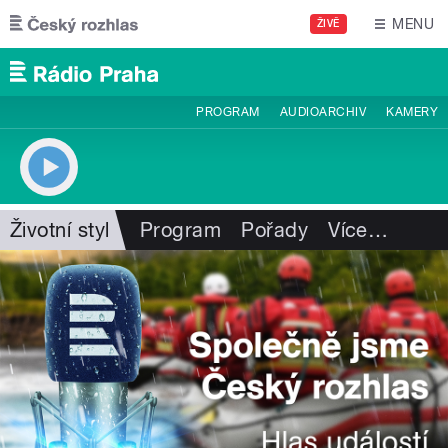
Přejít k hlavnímu obsahu
MENU
ŽIVĚ
PROGRAM
AUDIOARCHIV
KAMERY
Životní styl
Program
Pořady
Více
…