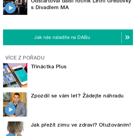
Odstartoval další ročník Letní Grébovky
s Divadlem MA
Jak nás naladíte na DABu
VÍCE Z POŘADU
Třináctka Plus
Zpozdil se vám let? Žádejte náhradu
Jak přežít zimu ve zdraví? Otužováním!