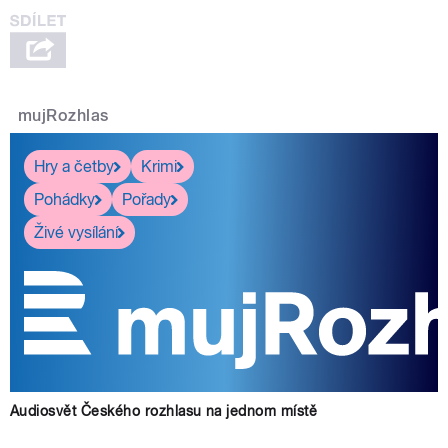
mujRozhlas
Hry a četby
Krimi
Pohádky
Pořady
Živé vysílání
Audiosvět Českého rozhlasu na jednom místě