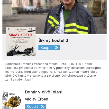
Šikmý kostel 3
Koupit
Románová kronika ztraceného města - léta 1945–1961. Karin
Lednická předkládá do značné míry převratný, dosavadní paradigma
měnící obraz hornického regionu, jehož zahlazenou historii stále
překrývá tlustá vrstva mýtů a zakořeněných stereotypů o „černé
zemi a rudém kraji“.
Denár v dívčí dlani
Václav Erben
Koupit