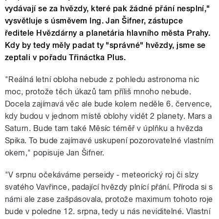
vydávají se za hvězdy, které pak žádné přání nesplní,"
vysvětluje s úsměvem Ing. Jan Šifner, zástupce
ředitele Hvězdárny a planetária hlavního města Prahy.
Kdy by tedy měly padat ty "správné" hvězdy, jsme se
zeptali v pořadu Třináctka Plus.
"Reálná letní obloha nebude z pohledu astronoma nic
moc, protože těch úkazů tam příliš mnoho nebude.
Docela zajímavá věc ale bude kolem neděle 6. července,
kdy budou v jednom místě oblohy vidět 2 planety. Mars a
Saturn. Bude tam také Měsíc téměř v úplňku a hvězda
Spika. To bude zajímavé uskupení pozorovatelné vlastním
okem," popisuje Jan Šifner.
"V srpnu očekáváme perseidy - meteorický roj či slzy
svatého Vavřince, padající hvězdy plnící přání. Příroda si s
námi ale zase zašpásovala, protože maximum tohoto roje
bude v poledne 12. srpna, tedy u nás neviditelné. Vlastní