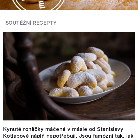
SOUTĚŽNÍ RECEPTY
Kynuté rohlíčky máčené v másle od Stanislavy
Kotlabové náplň nepotřebují. Jsou famózní tak, jak