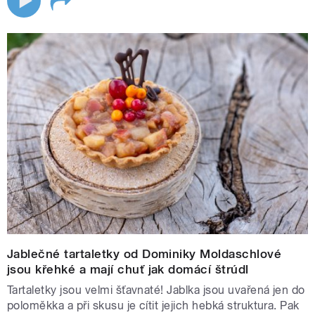
Jablečné tartaletky od Dominiky Moldaschlové
jsou křehké a mají chuť jak domácí štrúdl
Tartaletky jsou velmi šťavnaté! Jablka jsou uvařená jen do
poloměkka a při skusu je cítit jejich hebká struktura. Pak