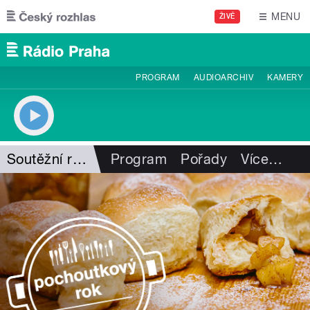
Přejít k hlavnímu obsahu
MENU
ŽIVĚ
PROGRAM
AUDIOARCHIV
KAMERY
Soutěžní recepty
Program
Pořady
Více
…