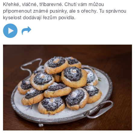
Křehké, vláčné, tříbarevné. Chutí vám můžou
připomenout známé pusinky, ale s ořechy. Tu správnou
kyselost dodávají řezům povidla.