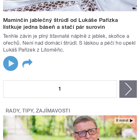
Maminčin jablečný štrúdl od Lukáše Pařízka
lístkuje jedna báseň a stačí pár surovin
Tenhle závin je plný šťavnaté náplně z jablek, skořice a
ořechů. Není nad domácí štrúdl. S láskou a péčí ho upekl
Lukáš Pařízek z Litoměřic.
STRÁNKY
1
n
RADY, TIPY, ZAJÍMAVOSTI
8 minut