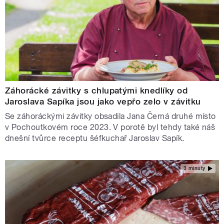
Záhorácké závitky s chlupatými knedlíky od
Jaroslava Sapíka jsou jako vepřo zelo v závitku
Se záhoráckými závitky obsadila Jana Černá druhé místo
v Pochoutkovém roce 2023. V porotě byl tehdy také náš
dnešní tvůrce receptu šéfkuchař Jaroslav Sapík.
3 minuty