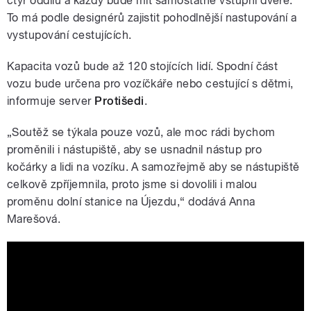
čtyř oddílů a každý bude mít samostatné vstupní dveře.
To má podle designérů zajistit pohodlnější nastupování a
vystupování cestujících.
Kapacita vozů bude až 120 stojících lidí. Spodní část
vozu bude určena pro vozíčkáře nebo cestující s dětmi,
informuje server
Protišedi
.
„Soutěž se týkala pouze vozů, ale moc rádi bychom
proměnili i nástupiště, aby se usnadnil nástup pro
kočárky a lidi na vozíku. A samozřejmě aby se nástupiště
celkově zpříjemnila, proto jsme si dovolili i malou
proměnu dolní stanice na Újezdu,“ dodává Anna
Marešová.
Návrh vozů lanové dráhy na Petřín:
Anna Marešová Designers