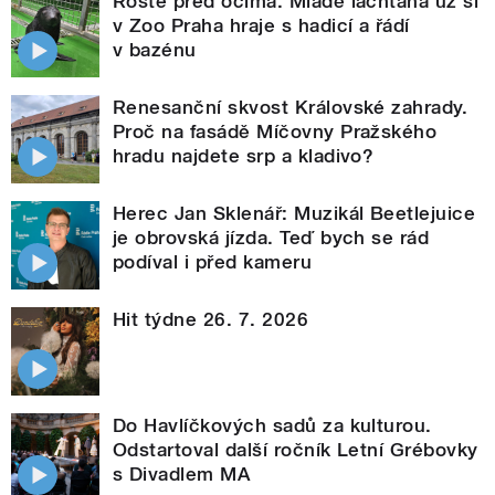
Roste před očima. Mládě lachtana už si
v Zoo Praha hraje s hadicí a řádí
v bazénu
Renesanční skvost Královské zahrady.
Proč na fasádě Míčovny Pražského
hradu najdete srp a kladivo?
Herec Jan Sklenář: Muzikál Beetlejuice
je obrovská jízda. Teď bych se rád
podíval i před kameru
Hit týdne 26. 7. 2026
Do Havlíčkových sadů za kulturou.
Odstartoval další ročník Letní Grébovky
s Divadlem MA