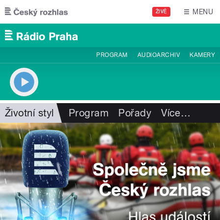
Přejít k hlavnímu obsahu
MENU
ŽIVĚ
PROGRAM
AUDIOARCHIV
KAMERY
Životní styl
Program
Pořady
Více
…