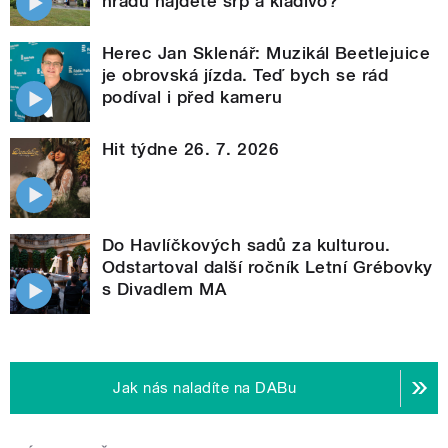
hradu najdete srp a kladivo?
Herec Jan Sklenář: Muzikál Beetlejuice
je obrovská jízda. Teď bych se rád
podíval i před kameru
Hit týdne 26. 7. 2026
Do Havlíčkových sadů za kulturou.
Odstartoval další ročník Letní Grébovky
s Divadlem MA
Jak nás naladíte na DABu