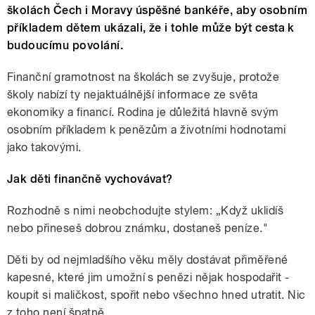
školách Čech i Moravy úspěšné bankéře, aby osobním
příkladem dětem ukázali, že i tohle může být cesta k
budoucímu povolání.
Finanční gramotnost na školách se zvyšuje, protože
školy nabízí ty nejaktuálnější informace ze světa
ekonomiky a financí. Rodina je důležitá hlavně svým
osobním příkladem k penězům a životními hodnotami
jako takovými.
Jak děti finančně vychovávat?
Rozhodně s nimi neobchodujte stylem: „Když uklidíš
nebo přineseš dobrou známku, dostaneš peníze."
Děti by od nejmladšího věku měly dostávat přiměřené
kapesné, které jim umožní s penězi nějak hospodařit -
koupit si maličkost, spořit nebo všechno hned utratit. Nic
z toho není špatně.