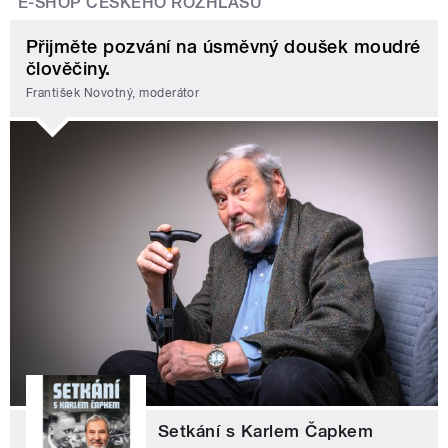
E-SHOP ČESKÉHO ROZHLASU
Přijměte pozvání na úsměvný doušek moudré
člověčiny.
František Novotný, moderátor
Setkání s Karlem Čapkem