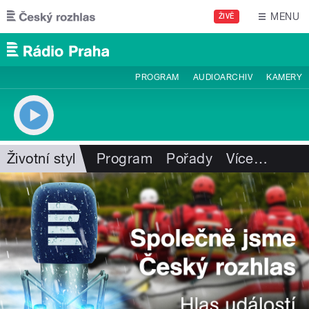
Přejít k hlavnímu obsahu
MENU
ŽIVĚ
PROGRAM
AUDIOARCHIV
KAMERY
Životní styl
Program
Pořady
Více
…