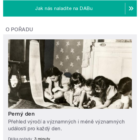
Jak nás naladíte na DABu
O POŘADU
Perný den
Přehled výročí a významných i méně významných
událostí pro každý den.
Délka pořadu:
3 minuty