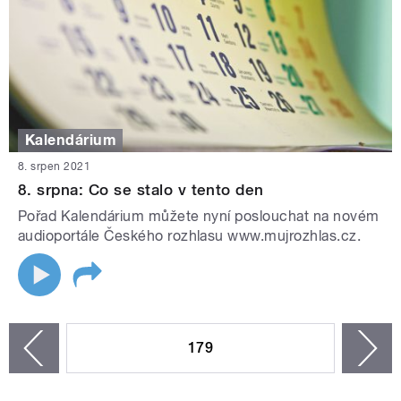
Kalendárium
8. srpen 2021
8. srpna: Co se stalo v tento den
Pořad Kalendárium můžete nyní poslouchat na novém
audioportále Českého rozhlasu www.mujrozhlas.cz.
STRÁNKY
179
n
zí