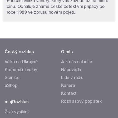
Podcast Mirka Vaňury, který vás zavede až na místo
činu. Odhaluje známé české detektivní případy po
roce 1989 ve zbrusu novém pojetí.
Český rozhlas
O nás
Válka na Ukrajině
Jak nás naladíte
Komunální volby
Nápověda
Stanice
Lidé v rádiu
eShop
Kariéra
Kontakt
Rozhlasový poplatek
mujRozhlas
Živé vysílání