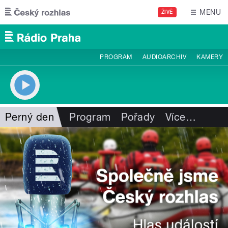
Přejít k hlavnímu obsahu
MENU
ŽIVĚ
PROGRAM
AUDIOARCHIV
KAMERY
Perný den
Program
Pořady
Více
…