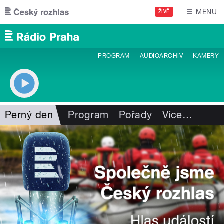
Přejít k hlavnímu obsahu
MENU
ŽIVĚ
PROGRAM
AUDIOARCHIV
KAMERY
Perný den
Program
Pořady
Více
…