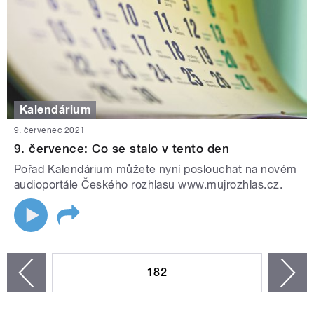
Kalendárium
9. červenec 2021
9. července: Co se stalo v tento den
Pořad Kalendárium můžete nyní poslouchat na novém
audioportále Českého rozhlasu www.mujrozhlas.cz.
STRÁNKY
182
n
zí