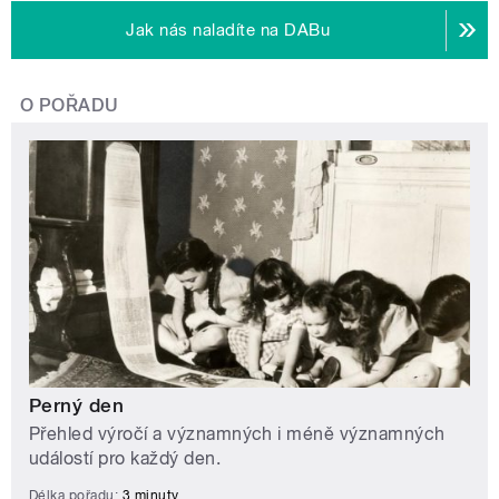
Jak nás naladíte na DABu
O POŘADU
Perný den
Přehled výročí a významných i méně významných
událostí pro každý den.
Délka pořadu:
3 minuty