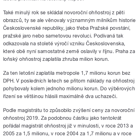
Také minulý rok se skládal novoroční ohňostroj z pěti
obrazců, ty se ale věnovaly významným milníkům historie
Československé republiky, jako třeba Pražské povstání,
pražské jaro nebo sametovou revoluci. Podívaná tak
odkazovala na stoleté výročí vzniku Československa,
které obě nyní samostatné země oslavily v říjnu.
Praha za
loňský ohňostroj zaplatila zhruba milion korun.
Za ten letošní zaplatila metropole 1,7 milionu korun bez
DPH. V
posledních letech se přitom náklady na ohňostroj
pohybovaly kolem jednoho milionu korun. Do výběrových
řízení se většinou hlásili maximálně dva uchazeči.
Podle magistrátu to způsobilo zvýšení ceny za novoroční
ohňostroj 2019. Za podobnou částku jako tentokrát
pořádal magistrát ohňostroj již v minulosti, v roce 2013 a
2005 za 1,5 milionu, v roce 2004 za 1,7 milionu a v roce