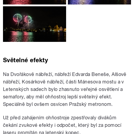
Světelné efekty
Na Dvořákově nábřeží, nábřeží Edvarda Beneše, Alšově
nábřeží, Kosárkově nábřeží, části Mánesova mostu a v
Letenských sadech bylo zhasnuto veřejné osvětlení a
semafory, aby měl ohňostroj lepší světelný efekt.
Speciálně byl ovšem osvícen Pražský metronom.
Už před zahájením ohňostroje zpestřovaly divákům
čekání zvukové efekty i odpočet, který byl za pomocí
laseru promítán na letenský kopec.