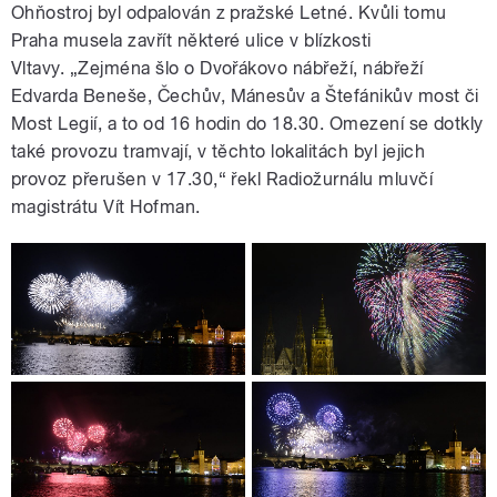
Ohňostroj byl odpalován z pražské Letné. Kvůli tomu
Praha musela zavřít některé ulice v blízkosti
Vltavy. „Zejména šlo o Dvořákovo nábřeží, nábřeží
Edvarda Beneše, Čechův, Mánesův a Štefánikův most či
Most Legií, a to od 16 hodin do 18.30. Omezení se dotkly
také provozu tramvají, v těchto lokalitách byl jejich
provoz přerušen v 17.30,“ řekl Radiožurnálu mluvčí
magistrátu Vít Hofman.