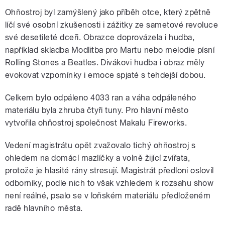
Ohňostroj byl zamýšlený jako příběh otce, který zpětně
líčí své osobní zkušenosti i zážitky ze sametové revoluce
své desetileté dceři. Obrazce doprovázela i hudba,
například skladba Modlitba pro Martu nebo melodie písní
Rolling Stones a Beatles. Divákovi hudba i obraz měly
evokovat vzpomínky i emoce spjaté s tehdejší dobou.
Celkem bylo odpáleno 4033 ran a váha odpáleného
materiálu byla zhruba čtyři tuny.
Pro hlavní město
vytvořila ohňostroj společnost Makalu Fireworks.
Vedení magistrátu opět zvažovalo tichý ohňostroj s
ohledem na domácí mazlíčky a volně žijící zvířata,
protože je hlasité rány stresují. Magistrát předloni oslovil
odborníky, podle nich to však vzhledem k rozsahu show
není reálné, psalo se v loňském materiálu předloženém
radě hlavního města.