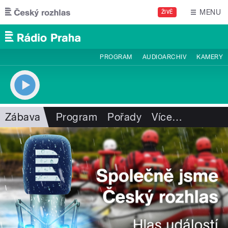
Přejít k hlavnímu obsahu
MENU
ŽIVĚ
PROGRAM
AUDIOARCHIV
KAMERY
Zábava
Program
Pořady
Více
…