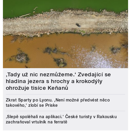
‚Tady už nic nezmůžeme.‘ Zvedající se
hladina jezera s hrochy a krokodýly
ohrožuje tisíce Keňanů
Zkrat Sparty po Lyonu. ,Není možné předvést něco
takového,‘ zlobí se Priske
‚Slepě spoléhali na aplikaci.‘ České turisty v Rakousku
zachraňoval vrtulník na ferratě