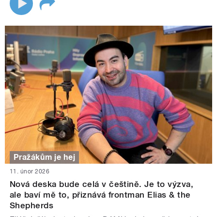
Pražákům je hej
11. únor 2026
Nová deska bude celá v češtině. Je to výzva,
ale baví mě to, přiznává frontman Elias & the
Shepherds