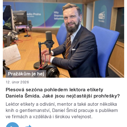
Pražákům je hej
12. únor 2026
Plesová sezóna pohledem lektora etikety
Daniela Šmída. Jaké jsou nejčastější prohřešky?
Lektor etikety a odívání, mentor a také autor několika
knih o gentlemanství, Daniel Šmíd pracuje s publikem
ve firmách a vzdělává i širokou veřejnost.