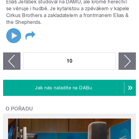
Eliáš Jeřábek studoval na DAMU, ale kromě herectví
se věnuje i hudbě. Je kytaristou a zpěvákem v kapele
Cirkus Brothers a zakladatelem a frontmanem Elias &
the Shepherds.
STRÁNKY
10
n
zí
Jak nás naladíte na DABu
O POŘADU