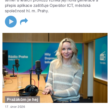
téměř 8 letech provozu vzniká její nová generace a
přepis aplikace zaštiťuje Operátor ICT, městská
společnost hl. m. Prahy.
Pražákům je hej
17. únor 2026