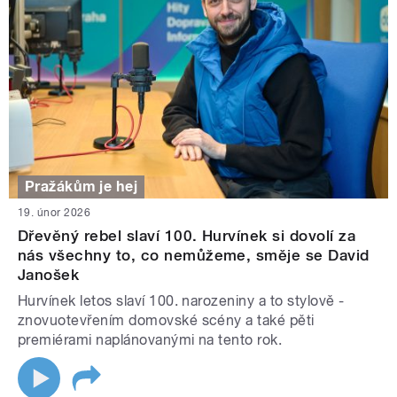
Pražákům je hej
19. únor 2026
Dřevěný rebel slaví 100. Hurvínek si dovolí za
nás všechny to, co nemůžeme, směje se David
Janošek
Hurvínek letos slaví 100. narozeniny a to stylově -
znovuotevřením domovské scény a také pěti
premiérami naplánovanými na tento rok.