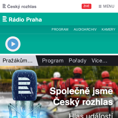
Přejít k hlavnímu obsahu
MENU
ŽIVĚ
PROGRAM
AUDIOARCHIV
KAMERY
Pražákům je hej
Program
Pořady
Více
…