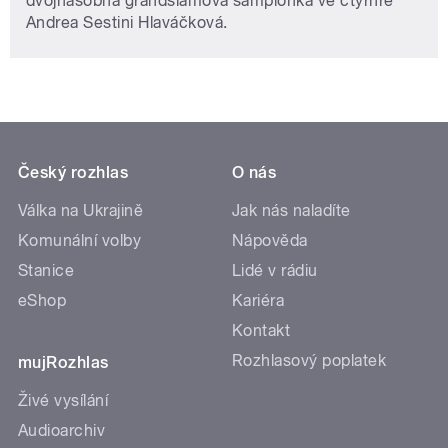
dvojnásobná grandslamová šampionka ve čtyřhře
Andrea Sestini Hlaváčková.
Český rozhlas
O nás
Válka na Ukrajině
Jak nás naladíte
Komunální volby
Nápověda
Stanice
Lidé v rádiu
eShop
Kariéra
Kontakt
Rozhlasový poplatek
mujRozhlas
Živé vysílání
Audioarchiv