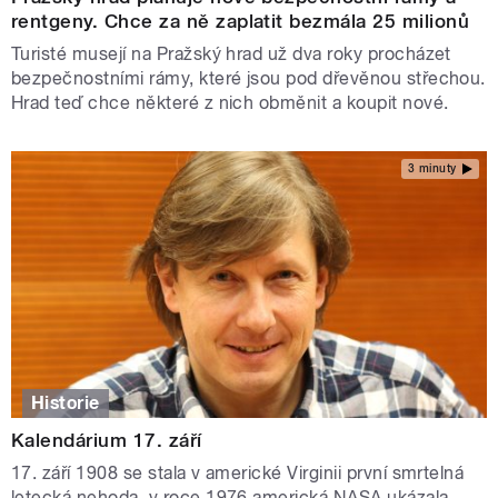
rentgeny. Chce za ně zaplatit bezmála 25 milionů
Turisté musejí na Pražský hrad už dva roky procházet
bezpečnostními rámy, které jsou pod dřevěnou střechou.
Hrad teď chce některé z nich obměnit a koupit nové.
3 minuty
Historie
Kalendárium 17. září
17. září 1908 se stala v americké Virginii první smrtelná
letecká nehoda, v roce 1976 americká NASA ukázala