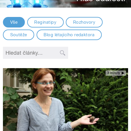
Vše
Reginatipy
Rozhovory
Soutěže
Blog létajícího redaktora
3 minuty