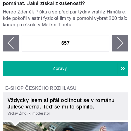
pomáhat. Jaké získal zkušenosti?
Herec Zdeněk Piškula se před pár týdny vrátil z Himálaje,
kde pokořil vlastní fyzické limity a pomohl vybrat 200 tisíc
korun pro školu v Malém Tibetu.
STRÁNKY
657
n
zí
Zprávy
E-SHOP ČESKÉHO ROZHLASU
Vždycky jsem si přál ocitnout se v románu
Julese Verna. Teď se mi to splnilo.
Václav Žmolík, moderátor