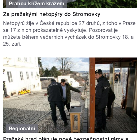
Prahou křížem krážem
Za pražskými netopýry do Stromovky
Netopýrů žije v České republice 27 druhů, z toho v Praze
se 17 z nich prokazatelně vyskytuje. Pozorovat je
můžete během večerních vycházek do Stromovky 18. a
25. září.
Regionální
Pražský hrad plánuje nové bezpečnostní rámy a