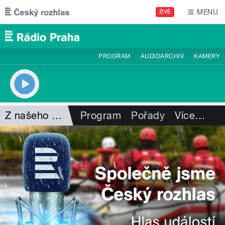
Přejít k hlavnímu obsahu
MENU
ŽIVĚ
PROGRAM
AUDIOARCHIV
KAMERY
Z našeho vysílání
Program
Pořady
Více
…