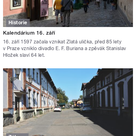
Historie
Kalendárium 16. září
16. září 1597 začala vznikat Zlatá ulička, před 85 lety
v Praze vzniklo divadlo E. F. Buriana a zpěvák Stanislav
Hložek slaví 64 let.