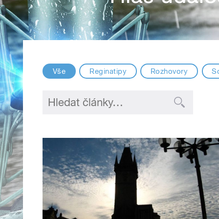
Vše
Reginatipy
Rozhovory
S