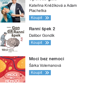
Kateřina Kněžíková a Adam
Plachetka
Koupit
Ranní špek 2
Dalibor Gondík
Koupit
Moci bez nemoci
Šárka Volemanová
Koupit