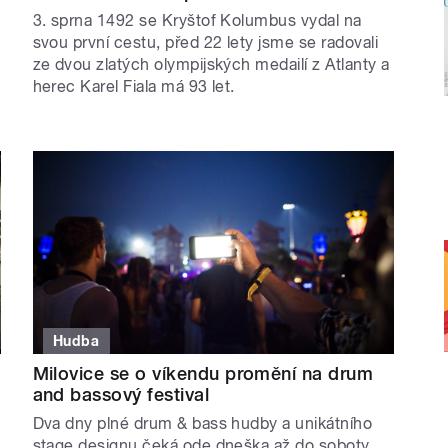
3. sprna 1492 se Kryštof Kolumbus vydal na
svou první cestu, před 22 lety jsme se radovali
ze dvou zlatých olympijských medailí z Atlanty a
herec Karel Fiala má 93 let.
Hudba
Milovice se o víkendu promění na drum
and bassový festival
Dva dny plné drum & bass hudby a unikátního
stage designu čeká ode dneška až do soboty