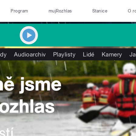
Program
mujRozhlas
Stanice
O r
ady
Audioarchiv
Playlisty
Lidé
Kamery
Ja