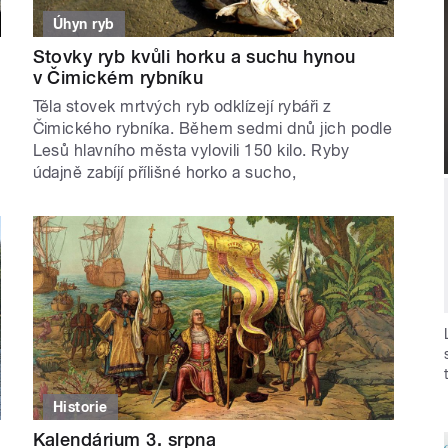
Úhyn ryb
Stovky ryb kvůli horku a suchu hynou
v Čimickém rybníku
Těla stovek mrtvých ryb odklízejí rybáři z
Čimického rybníka. Během sedmi dnů jich podle
Lesů hlavního města vylovili 150 kilo. Ryby
údajně zabíjí přílišné horko a sucho,
Historie
Kalendárium 3. srpna