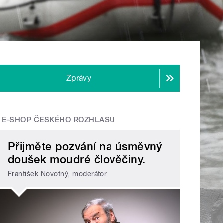
Zprávy
E-SHOP ČESKÉHO ROZHLASU
Přijměte pozvání na úsměvný
doušek moudré člověčiny.
František Novotný, moderátor