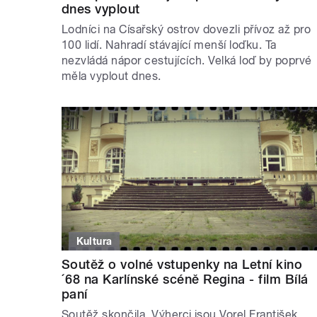
dnes vyplout
Lodníci na Císařský ostrov dovezli přívoz až pro
100 lidí. Nahradí stávající menší loďku. Ta
nezvládá nápor cestujících. Velká loď by poprvé
měla vyplout dnes.
Kultura
Soutěž o volné vstupenky na Letní kino
´68 na Karlínské scéně Regina - film Bílá
paní
Soutěž skončila. Výherci jsou Vorel František,