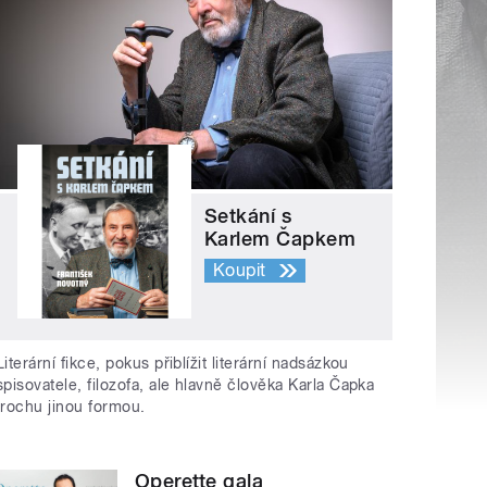
Setkání s
Karlem Čapkem
Koupit
Literární fikce, pokus přiblížit literární nadsázkou
spisovatele, filozofa, ale hlavně člověka Karla Čapka
trochu jinou formou.
Operette gala