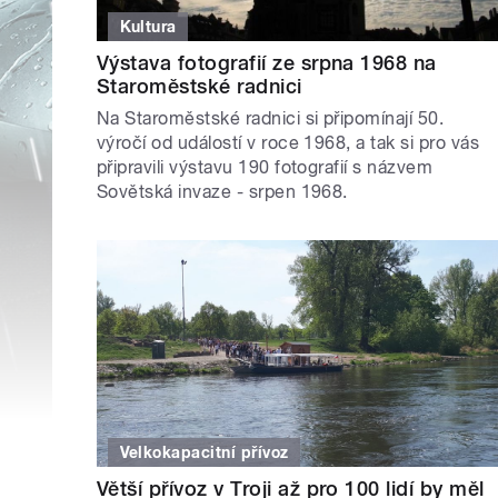
Kultura
Výstava fotografií ze srpna 1968 na
Staroměstské radnici
Na Staroměstské radnici si připomínají 50.
výročí od událostí v roce 1968, a tak si pro vás
připravili výstavu 190 fotografií s názvem
Sovětská invaze - srpen 1968.
Velkokapacitní přívoz
Větší přívoz v Troji až pro 100 lidí by měl