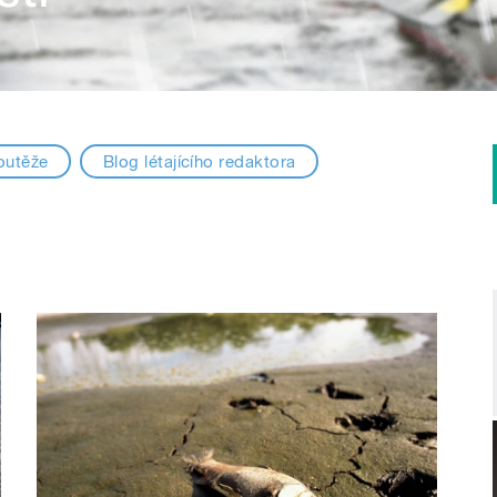
outěže
Blog létajícího redaktora