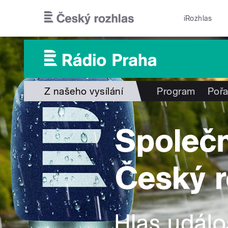
Přejít k hlavnímu obsahu
iRozhlas
Z našeho vysílání
Program
Poř