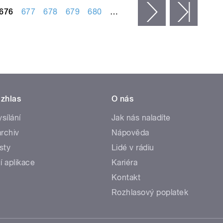
676
677
678
679
680
…
následující ›
posled
zhlas
O nás
ysílání
Jak nás naladíte
rchiv
Nápověda
sty
Lidé v rádiu
í aplikace
Kariéra
Kontakt
Rozhlasový poplatek