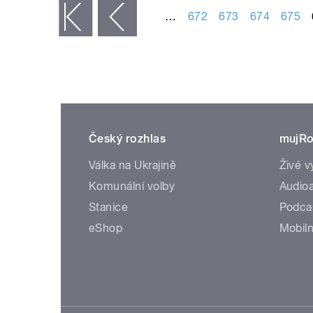
…
672
673
674
675
« první
‹ předchozí
Český rozhlas
mujRo
Válka na Ukrajině
Živé v
Komunální volby
Audioa
Stanice
Podca
eShop
Mobiln