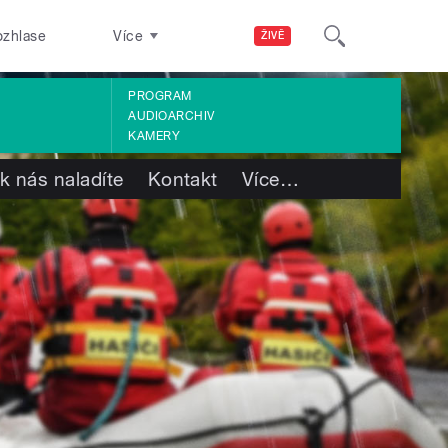
ozhlase
Více
ŽIVĚ
PROGRAM
AUDIOARCHIV
KAMERY
k nás naladíte
Kontakt
Více
…