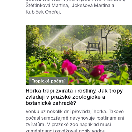
Štěfánková Martina, Jokešová Martina a
Kubíček Ondřej.
Tropické počasí
Horka trápí zvířata i rostliny. Jak tropy
zvládají v pražské zoologické a
botanické zahradě?
Venku už několik dní převládají horka. Takové
počasí samozřejmě nevyhovuje rostlinám ani
zvířatům. V pražské zoo například musí
zaměstnanci osvěžovat gorily vodou.