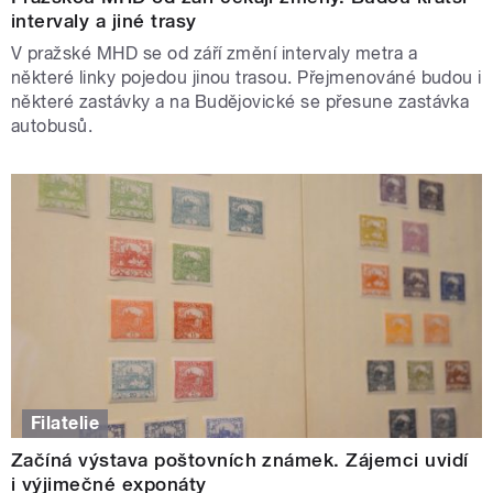
intervaly a jiné trasy
V pražské MHD se od září změní intervaly metra a
některé linky pojedou jinou trasou. Přejmenováné budou i
některé zastávky a na Budějovické se přesune zastávka
autobusů.
Filatelie
Začíná výstava poštovních známek. Zájemci uvidí
i výjimečné exponáty