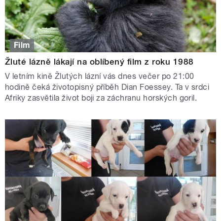
Film
Žluté lázně lákají na oblíbený film z roku 1988
V letním kině Žlutých lázní vás dnes večer po 21:00
hodině čeká životopisný příběh Dian Foessey. Ta v srdci
Afriky zasvětila život boji za záchranu horských goril.