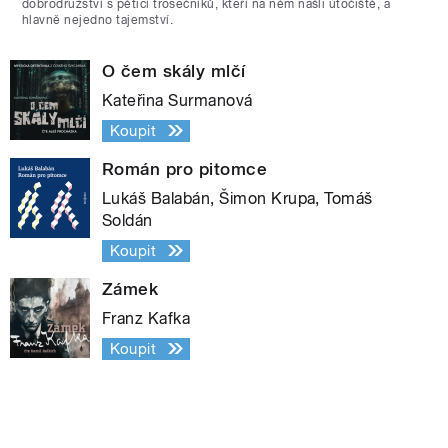
dobrodružství s pěticí trosečníků, kteří na něm našli útočiště, a
hlavně nejedno tajemství.
O čem skály mlčí
Kateřina Surmanová
Koupit
Román pro pitomce
Lukáš Balabán, Šimon Krupa, Tomáš
Soldán
Koupit
Zámek
Franz Kafka
Koupit