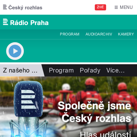
Přejít k hlavnímu obsahu
MENU
ŽIVĚ
PROGRAM
AUDIOARCHIV
KAMERY
Z našeho vysílání
Program
Pořady
Více
…