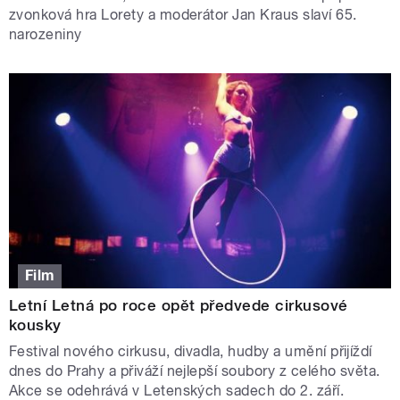
zvonková hra Lorety a moderátor Jan Kraus slaví 65.
narozeniny
Film
Letní Letná po roce opět předvede cirkusové
kousky
Festival nového cirkusu, divadla, hudby a umění přijíždí
dnes do Prahy a přiváží nejlepší soubory z celého světa.
Akce se odehrává v Letenských sadech do 2. září.