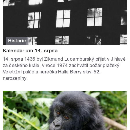
Historie
Kalendárium 14. srpna
14. srpna 1436 byl Zikmund Lucemburský přijat v Jihlavě
za českého krále, v roce 1974 zachvátil požár pražský
Veletržní palác a herečka Halle Berry slaví 52.
narozeniny.