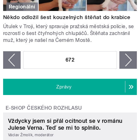
Regionální
Někdo odložil šest kouzelných štěňat do krabice
Útulek v Troji, který spravuje pražská městská policie, se
rozrostl o šest čtyřnohých chlupáčů. Štěňata zachránil
muž, který je našel na Černém Mostě.
STRÁNKY
672
n
zí
Zprávy
E-SHOP ČESKÉHO ROZHLASU
Vždycky jsem si přál ocitnout se v románu
Julese Verna. Teď se mi to splnilo.
Václav Žmolík, moderátor