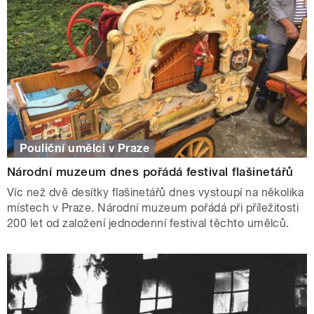
Pouliční umělci v Praze
Národní muzeum dnes pořádá festival flašinetářů
Víc než dvě desítky flašinetářů dnes vystoupí na několika
místech v Praze. Národní muzeum pořádá při příležitosti
200 let od založení jednodenní festival těchto umělců.