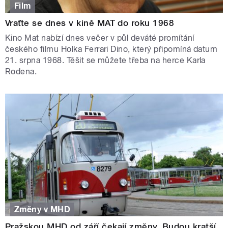
Film
Vraťte se dnes v kině MAT do roku 1968
Kino Mat nabízí dnes večer v půl deváté promítání
českého filmu Holka Ferrari Dino, který připomíná datum
21. srpna 1968. Těšit se můžete třeba na herce Karla
Rodena.
Změny v MHD
Pražskou MHD od září čekají změny. Budou kratší