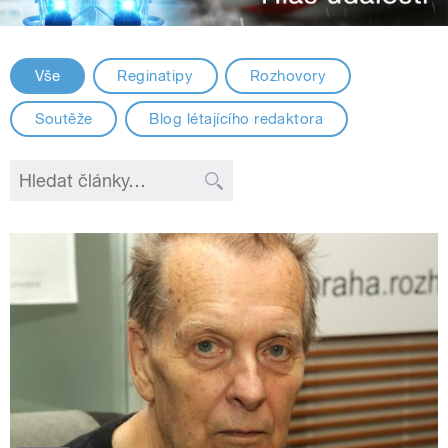
Vše
Reginatipy
Rozhovory
Soutěže
Blog létajícího redaktora