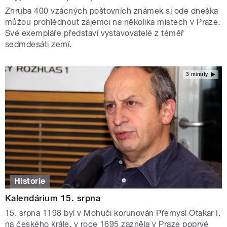
Zhruba 400 vzácných poštovních známek si ode dneška
můžou prohlédnout zájemci na několika místech v Praze.
Své exempláře představí vystavovatelé z téměř
sedmdesáti zemí.
3 minuty
Historie
Kalendárium 15. srpna
15. srpna 1198 byl v Mohuči korunován Přemysl Otakar I.
na českého krále, v roce 1695 zazněla v Praze poprvé