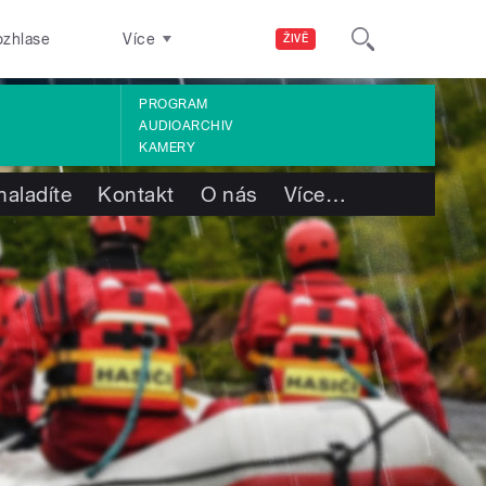
ozhlase
Více
ŽIVĚ
PROGRAM
AUDIOARCHIV
KAMERY
naladíte
Kontakt
O nás
Více
…