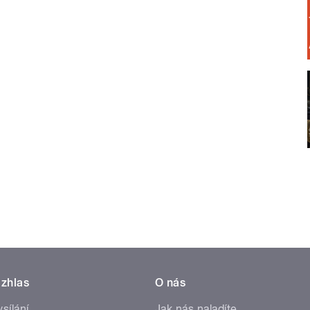
zhlas
O nás
ysílání
Jak nás naladíte