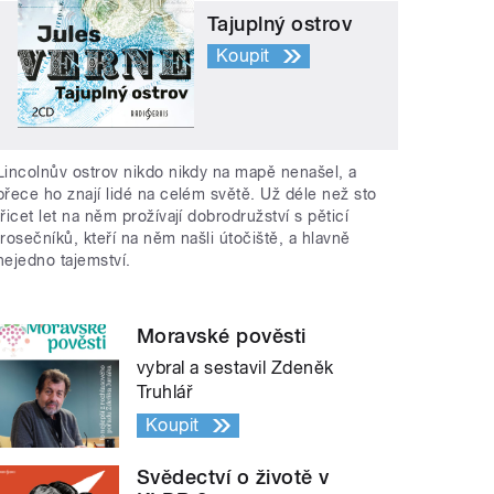
Tajuplný ostrov
Koupit
Lincolnův ostrov nikdo nikdy na mapě nenašel, a
přece ho znají lidé na celém světě. Už déle než sto
třicet let na něm prožívají dobrodružství s pěticí
trosečníků, kteří na něm našli útočiště, a hlavně
nejedno tajemství.
Moravské pověsti
vybral a sestavil Zdeněk
Truhlář
Koupit
Svědectví o životě v