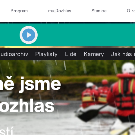
Program
mujRozhlas
Stanice
O r
udioarchiv
Playlisty
Lidé
Kamery
Jak nás 