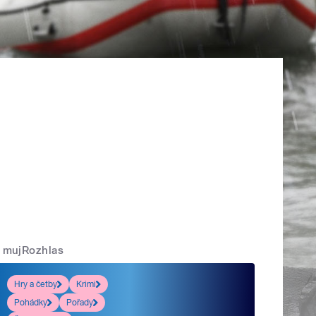
mujRozhlas
Hry a četby
Krimi
Pohádky
Pořady