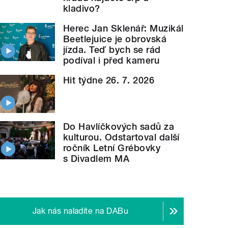
kladivo?
Herec Jan Sklenář: Muzikál
Beetlejuice je obrovská
jízda. Teď bych se rád
podíval i před kameru
Hit týdne 26. 7. 2026
Do Havlíčkových sadů za
kulturou. Odstartoval další
ročník Letní Grébovky
s Divadlem MA
Jak nás naladíte na DABu