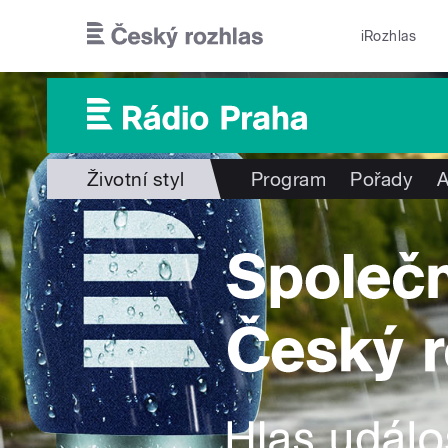
Přejít k hlavnímu obsahu
iRozhlas
Životní styl
Program
Pořady
A