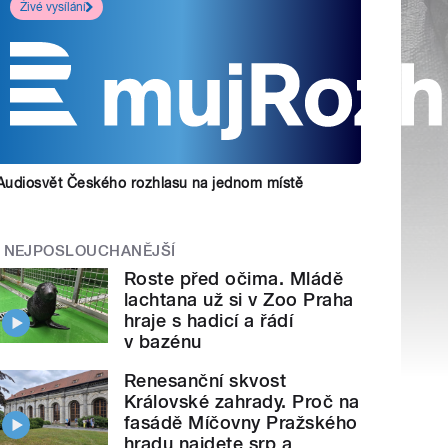
Živé vysílání
Audiosvět Českého rozhlasu na jednom místě
NEJPOSLOUCHANĚJŠÍ
Roste před očima. Mládě
lachtana už si v Zoo Praha
hraje s hadicí a řádí
v bazénu
Renesanční skvost
Královské zahrady. Proč na
fasádě Míčovny Pražského
hradu najdete srp a