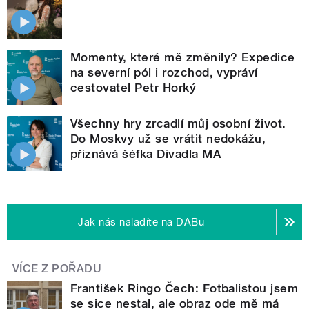
Momenty, které mě změnily? Expedice
na severní pól i rozchod, vypráví
cestovatel Petr Horký
Všechny hry zrcadlí můj osobní život.
Do Moskvy už se vrátit nedokážu,
přiznává šéfka Divadla MA
Jak nás naladíte na DABu
VÍCE Z POŘADU
František Ringo Čech: Fotbalistou jsem
se sice nestal, ale obraz ode mě má