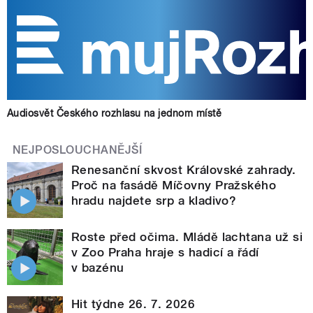
Audiosvět Českého rozhlasu na jednom místě
NEJPOSLOUCHANĚJŠÍ
Renesanční skvost Královské zahrady.
Proč na fasádě Míčovny Pražského
hradu najdete srp a kladivo?
Roste před očima. Mládě lachtana už si
v Zoo Praha hraje s hadicí a řádí
v bazénu
Hit týdne 26. 7. 2026