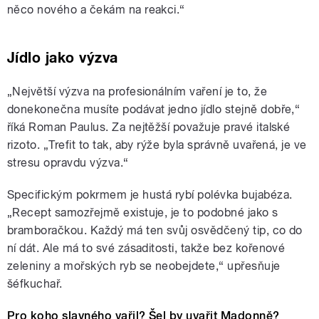
něco nového a čekám na reakci.“
Jídlo jako výzva
„Největší výzva na profesionálním vaření je to, že
donekonečna musíte podávat jedno jídlo stejně dobře,“
říká Roman Paulus. Za nejtěžší považuje pravé italské
rizoto. „Trefit to tak, aby rýže byla správně uvařená, je ve
stresu opravdu výzva.“
Specifickým pokrmem je hustá rybí polévka bujabéza.
„Recept samozřejmě existuje, je to podobné jako s
bramboračkou. Každý má ten svůj osvědčený tip, co do
ní dát. Ale má to své zásaditosti, takže bez kořenové
zeleniny a mořských ryb se neobejdete,“ upřesňuje
šéfkuchař.
Pro koho slavného vařil? Šel by uvařit Madonně?