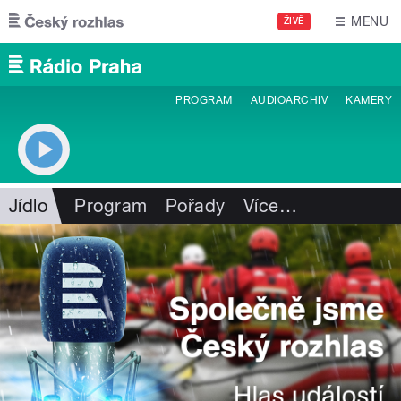
Přejít k hlavnímu obsahu
MENU
ŽIVĚ
PROGRAM
AUDIOARCHIV
KAMERY
Jídlo
Program
Pořady
Více
…