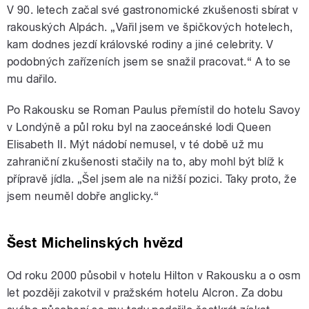
V 90. letech začal své gastronomické zkušenosti sbírat v
rakouských Alpách. „Vařil jsem ve špičkových hotelech,
kam dodnes jezdí královské rodiny a jiné celebrity. V
podobných zařízeních jsem se snažil pracovat.“ A to se
mu dařilo.
Po Rakousku se Roman Paulus přemístil do hotelu Savoy
v Londýně a půl roku byl na zaoceánské lodi Queen
Elisabeth II. Mýt nádobí nemusel, v té době už mu
zahraniční zkušenosti stačily na to, aby mohl být blíž k
přípravě jídla. „Šel jsem ale na nižší pozici. Taky proto, že
jsem neuměl dobře anglicky.“
Šest Michelinských hvězd
Od roku 2000 působil v hotelu Hilton v Rakousku a o osm
let později zakotvil v pražském hotelu Alcron. Za dobu