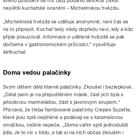
svého působení se mu tady podařilo šestkrát získat
největší kuchařské ocenění – Michelinskou hvězdu.
„Michelinská hvězda se uděluje anonymně, není čas se
na to připravit. Kuchař tedy nikdy dopředu neví, kdy a kdo
přijde posuzovat. Informace o udělené hvězdě se pak
dočteme v gastronomickém průvodci,“ vysvětluje
šéfkuchař.
Doma vedou palačinky
Svým dětem dělá hlavně palačinky. Zkoušel i bezlepkové.
„Dělal jsem je na přepuštěném másle, část jich byla s
jahodovou marmeládou, část s javorovým sirupem.“
Přiznává, že třeba flambované palačinky Crepes Suzette,
které jsou spíš neplněné a podávají se s karamelovou
omáčkou, rodině nepeče. „Doma vařím spíš jednodušší
jídla. Je to víc v klidu, a tak si na nich občas zkouším i