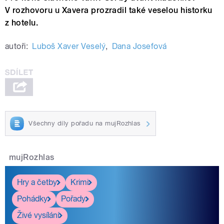
V rozhovoru u Xavera prozradil také veselou historku
z hotelu.
autoři:
Luboš Xaver Veselý
,
Dana Josefová
Všechny díly pořadu na mujRozhlas
mujRozhlas
Hry a četby
Krimi
Pohádky
Pořady
Živé vysílání