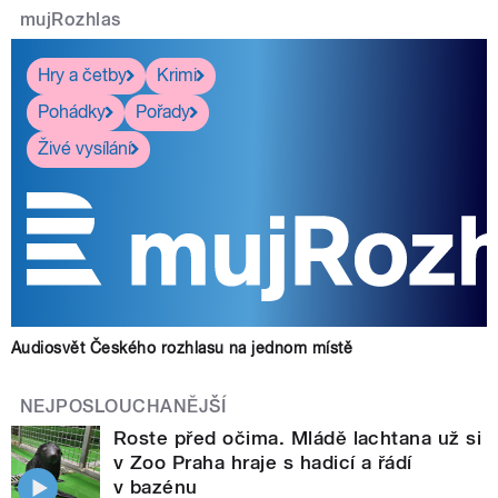
mujRozhlas
Hry a četby
Krimi
Pohádky
Pořady
Živé vysílání
Audiosvět Českého rozhlasu na jednom místě
NEJPOSLOUCHANĚJŠÍ
Roste před očima. Mládě lachtana už si
v Zoo Praha hraje s hadicí a řádí
v bazénu