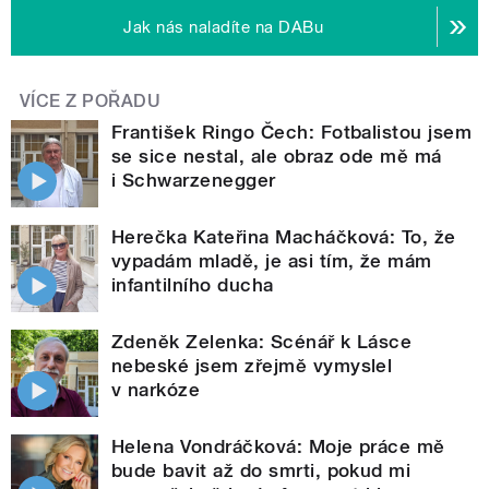
Jak nás naladíte na DABu
VÍCE Z POŘADU
František Ringo Čech: Fotbalistou jsem
se sice nestal, ale obraz ode mě má
i Schwarzenegger
Herečka Kateřina Macháčková: To, že
vypadám mladě, je asi tím, že mám
infantilního ducha
Zdeněk Zelenka: Scénář k Lásce
nebeské jsem zřejmě vymyslel
v narkóze
Helena Vondráčková: Moje práce mě
bude bavit až do smrti, pokud mi