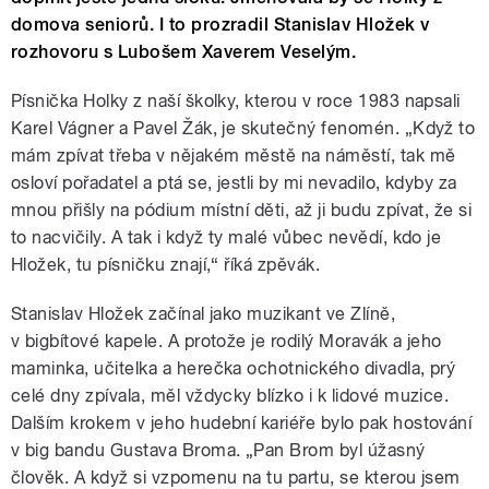
domova seniorů. I to prozradil Stanislav Hložek v
rozhovoru s Lubošem Xaverem Veselým.
Písnička Holky z naší školky, kterou v roce 1983 napsali
Karel Vágner a Pavel Žák, je skutečný fenomén. „Když to
mám zpívat třeba v nějakém městě na náměstí, tak mě
osloví pořadatel a ptá se, jestli by mi nevadilo, kdyby za
mnou přišly na pódium místní děti, až ji budu zpívat, že si
to nacvičily. A tak i když ty malé vůbec nevědí, kdo je
Hložek, tu písničku znají,“ říká zpěvák.
Stanislav Hložek začínal jako muzikant ve Zlíně,
v bigbítové kapele. A protože je rodilý Moravák a jeho
maminka, učitelka a herečka ochotnického divadla, prý
celé dny zpívala, měl vždycky blízko i k lidové muzice.
Dalším krokem v jeho hudební kariéře bylo pak hostování
v big bandu Gustava Broma. „Pan Brom byl úžasný
člověk. A když si vzpomenu na tu partu, se kterou jsem