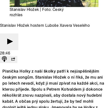
Stanislav Hložek | Foto: Český
rozhlas
Stanislav Hložek hostem Luboše Xavera Veselého
28:46
Písnička Holky z naší školky patří k nejúspěšnějším
českým songům. Stanislav Hložek o ní říká, že mu ani
po letech nevadí, když ji musí zpívat na každé akci, na
kterou přijede. Spolu s Petrem Kotvaldem ji dokonce
několikrát znovu nazpívali, aby dostala nový hudební
kabát. A občas prý spolu žertují, že by teď mohli
doplnit ještě jednu sloku. Jmenovala by se Holky z