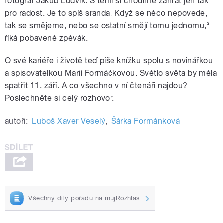
fotograf Jakub Ludvík. S těmi si chodíme zahrát jen tak
pro radost. Je to spíš sranda. Když se něco nepovede,
tak se smějeme, nebo se ostatní smějí tomu jednomu,“
říká pobaveně zpěvák.
O své kariéře i životě teď píše knížku spolu s novinářkou
a spisovatelkou Marií Formáčkovou. Světlo světa by měla
spatřit 11. září. A co všechno v ní čtenáři najdou?
Poslechněte si celý rozhovor.
autoři:
Luboš Xaver Veselý
,
Šárka Formánková
Všechny díly pořadu na mujRozhlas