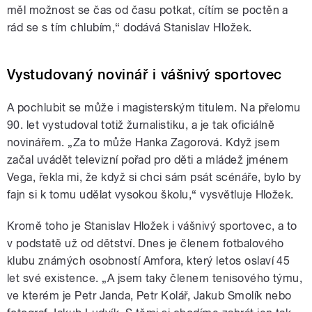
měl možnost se čas od času potkat, cítím se poctěn a
rád se s tím chlubím,“ dodává Stanislav Hložek.
Vystudovaný novinář i vášnivý sportovec
A pochlubit se může i magisterským titulem. Na přelomu
90. let vystudoval totiž žurnalistiku, a je tak oficiálně
novinářem. „Za to může Hanka Zagorová. Když jsem
začal uvádět televizní pořad pro děti a mládež jménem
Vega, řekla mi, že když si chci sám psát scénáře, bylo by
fajn si k tomu udělat vysokou školu,“ vysvětluje Hložek.
Kromě toho je Stanislav Hložek i vášnivý sportovec, a to
v podstatě už od dětství. Dnes je členem fotbalového
klubu známých osobností Amfora, který letos oslaví 45
let své existence. „A jsem taky členem tenisového týmu,
ve kterém je Petr Janda, Petr Kolář, Jakub Smolík nebo