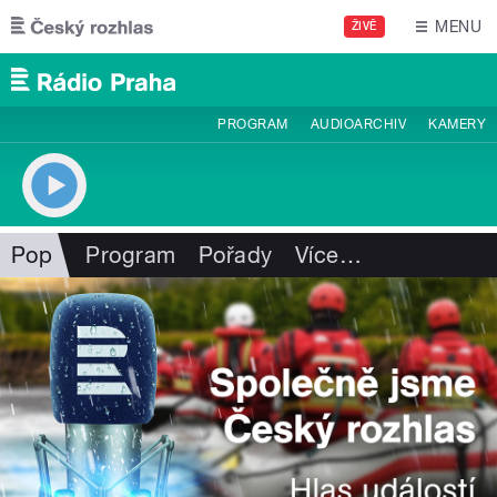
Přejít k hlavnímu obsahu
MENU
ŽIVĚ
PROGRAM
AUDIOARCHIV
KAMERY
Pop
Program
Pořady
Více
…