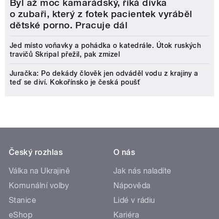
Byl až moc kamarádský, říká dívka
o zubaři, který z fotek pacientek vyráběl
dětské porno. Pracuje dál
Jed místo voňavky a pohádka o katedrále. Útok ruských
travičů Skripal přežil, pak zmizel
Juračka: Po dekády člověk jen odváděl vodu z krajiny a
teď se diví. Kokořínsko je česká poušť
Český rozhlas
O nás
Válka na Ukrajině
Jak nás naladíte
Komunální volby
Nápověda
Stanice
Lidé v rádiu
eShop
Kariéra