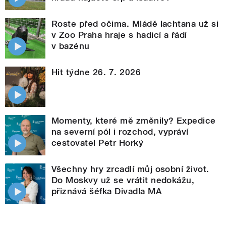
Roste před očima. Mládě lachtana už si
v Zoo Praha hraje s hadicí a řádí
v bazénu
Hit týdne 26. 7. 2026
Momenty, které mě změnily? Expedice
na severní pól i rozchod, vypráví
cestovatel Petr Horký
Všechny hry zrcadlí můj osobní život.
Do Moskvy už se vrátit nedokážu,
přiznává šéfka Divadla MA