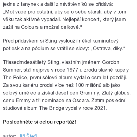
jedna z fanynek a další z návštěvníků se přidává:
„Motivace pro ostatní, aby se o sebe starali, aby v tom
věku tak aktivně vypadali. Nejlepší koncert, který jsem
zažil na Colours a možná celkově.“
Před přídavkem si Sting vysloužil několikaminutový
potlesk a na pódium se vrátil se slovy:
„Ostrava, díky.“
Třiasedmdesátiletý Sting, vlastním jménem Gordon
Sumner, stál nejprve v roce 1977 u zrodu slavné kapely
The Police, první sólové album vydal o osm let později.
Za svou kariéru prodal více než 100 miliónů alb jako
sólový umělec a získal deset cen Grammy, Zlatý glóbus,
cenu Emmy a tři nominace na Oscara. Zatím poslední
studiové album The Bridge vydal v roce 2021.
Poslechněte si celou reportáž!
autor:
Jiří Štefl