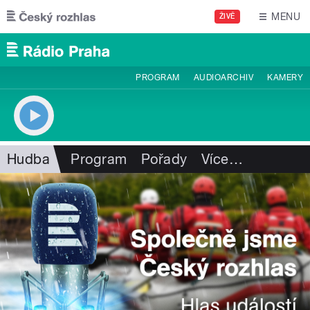
Přejít k hlavnímu obsahu
MENU
ŽIVĚ
PROGRAM
AUDIOARCHIV
KAMERY
Hudba
Program
Pořady
Více
…