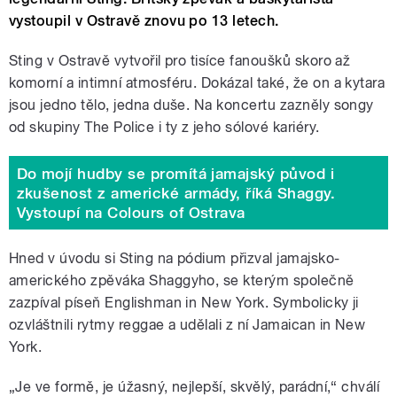
vystoupil v Ostravě znovu po 13 letech.
Sting v Ostravě vytvořil pro tisíce fanoušků skoro až
komorní a intimní atmosféru. Dokázal také, že on a kytara
jsou jedno tělo, jedna duše. Na koncertu zazněly songy
od skupiny The Police i ty z jeho sólové kariéry.
Do mojí hudby se promítá jamajský původ i
zkušenost z americké armády, říká Shaggy.
Vystoupí na Colours of Ostrava
Hned v úvodu si Sting na pódium přizval jamajsko-
amerického zpěváka Shaggyho, se kterým společně
zazpíval píseň Englishman in New York. S
ymbolicky ji
ozvláštnili rytmy reggae a udělali z ní Jamaican in New
York.
„Je ve formě, je úžasný, nejlepší, skvělý, parádní,“ chválí