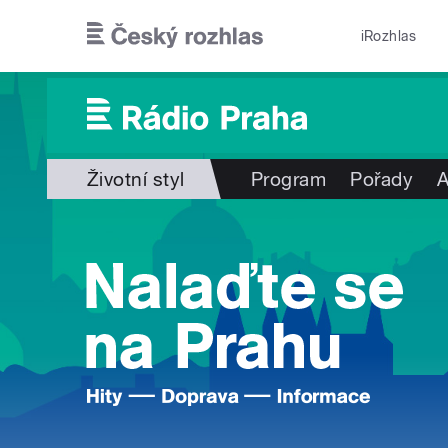
Přejít k hlavnímu obsahu
iRozhlas
Životní styl
Program
Pořady
A