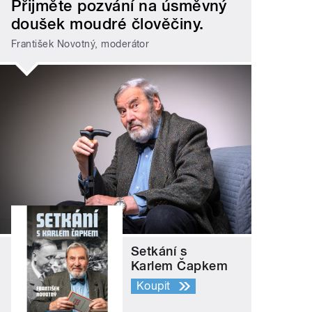
Přijměte pozvání na úsměvný
doušek moudré člověčiny.
František Novotný, moderátor
Setkání s
Karlem Čapkem
Koupit