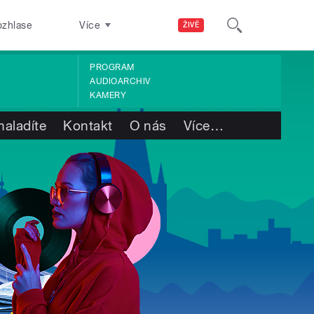
ozhlase
Více
ŽIVĚ
PROGRAM
AUDIOARCHIV
KAMERY
naladíte
Kontakt
O nás
Více
…