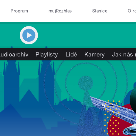
Program
mujRozhlas
Stanice
O r
udioarchiv
Playlisty
Lidé
Kamery
Jak nás 