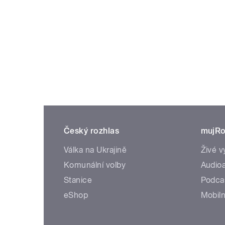
Český rozhlas
mujRo
Válka na Ukrajině
Živé v
Komunální volby
Audioa
Stanice
Podca
eShop
Mobiln