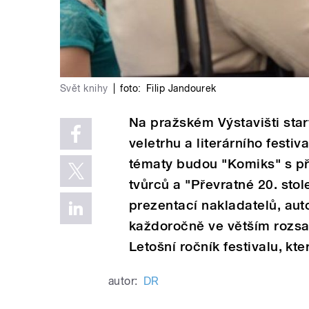
Svět knihy
|
foto:
Filip Jandourek
Na pražském Výstavišti star
veletrhu a literárního festi
tématy budou "Komiks" s př
tvůrců a "Převratné 20. stolet
prezentací nakladatelů, aut
každoročně ve větším rozsa
Letošní ročník festivalu, kt
autor:
DR