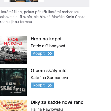
Literární fikce, pokus přiblížit literární nadsázkou
spisovatele, filozofa, ale hlavně člověka Karla Čapka
trochu jinou formou.
Hrob na kopci
Patricia Gibneyová
Koupit
O čem skály mlčí
Kateřina Surmanová
Koupit
Díky za každé nové ráno
Halina Pawlowská