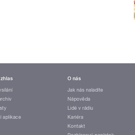
zhlas
O nás
ysílání
Jak nás naladíte
rchiv
Nápověda
sty
Lidé v rádiu
í aplikace
Kariéra
Kontakt