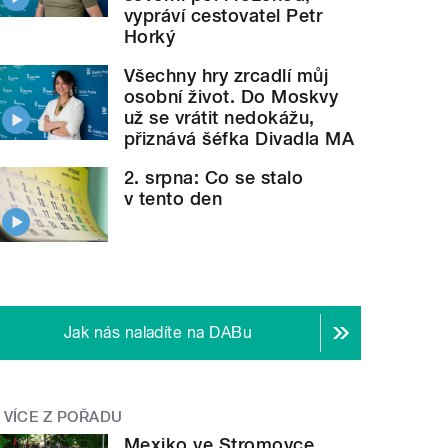
vypráví cestovatel Petr
Horký
Všechny hry zrcadlí můj
osobní život. Do Moskvy
už se vrátit nedokážu,
přiznává šéfka Divadla MA
2. srpna: Co se stalo
v tento den
Jak nás naladíte na DABu
VÍCE Z POŘADU
Mexiko ve Stromovce