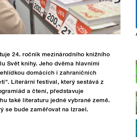
tuje 24. ročník mezinárodního knižního
valu Svět knihy. Jeho dvěma hlavními
ehlídkou domácích i zahraničních
í". Literární festival, který sestává z
ogramiád a čtení, představuje
hu také literaturu jedné vybrané země.
erý se bude zaměřovat na Izrael.