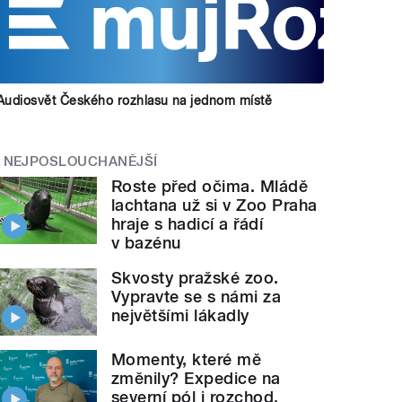
Audiosvět Českého rozhlasu na jednom místě
NEJPOSLOUCHANĚJŠÍ
Roste před očima. Mládě
lachtana už si v Zoo Praha
hraje s hadicí a řádí
v bazénu
Skvosty pražské zoo.
Vypravte se s námi za
největšími lákadly
Momenty, které mě
změnily? Expedice na
severní pól i rozchod,