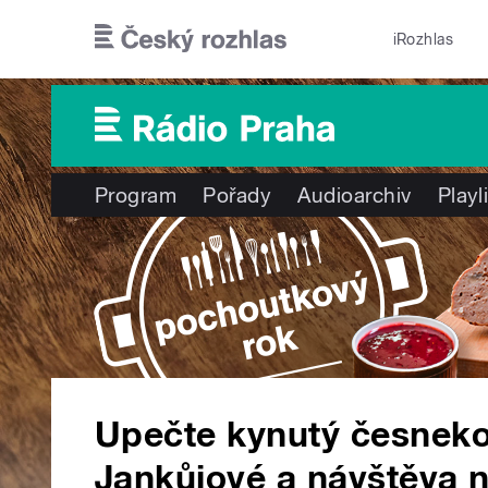
Přejít k hlavnímu obsahu
iRozhlas
Program
Pořady
Audioarchiv
Playl
Upečte kynutý česneko
Jankůjové a návštěva n