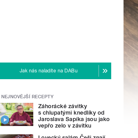
Jak nás naladíte na DABu
NEJNOVĚJŠÍ RECEPTY
Záhorácké závitky
s chlupatými knedlíky od
Jaroslava Sapíka jsou jako
vepřo zelo v závitku
Lovecký salám Češi znají