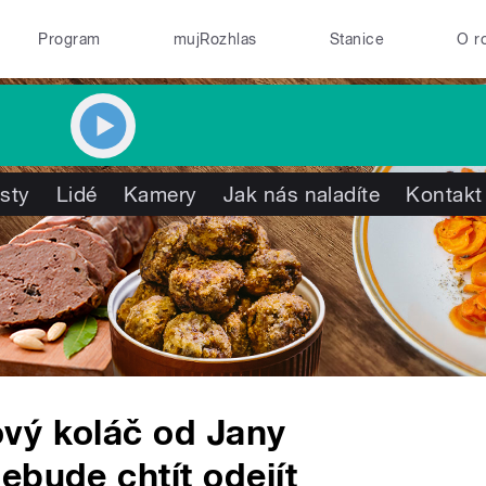
Program
mujRozhlas
Stanice
O r
isty
Lidé
Kamery
Jak nás naladíte
Kontakt
vý koláč od Jany
ebude chtít odejít