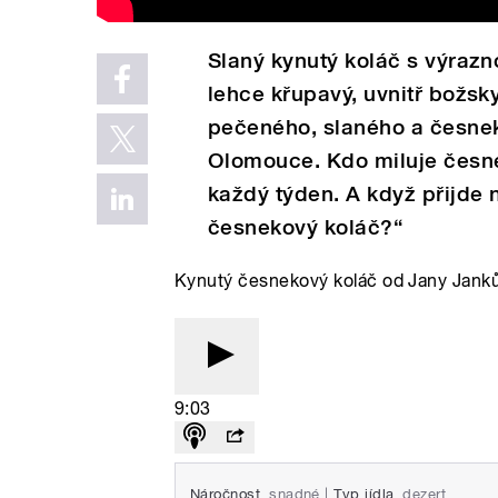
Slaný kynutý koláč s výrazn
lehce křupavý, uvnitř božsk
pečeného, slaného a česne
Olomouce. Kdo miluje česne
každý týden. A když přijde 
česnekový koláč?“
Kynutý česnekový koláč od Jany Jank
9:03
Náročnost
snadné
|
Typ jídla
dezert