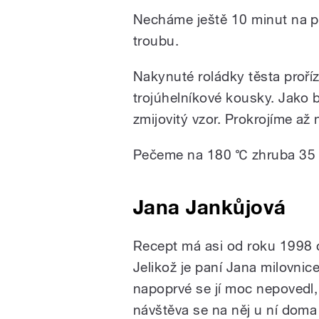
Necháme ještě 10 minut na p
troubu.
Nakynuté roládky těsta proř
trojúhelníkové kousky. Jako 
zmijovitý vzor. Prokrojíme až
Pečeme na 180 ℃ zhruba 35 
Jana Jankůjová
Recept má asi od roku 1998 od
Jelikož je paní Jana milovnic
napoprvé se jí moc nepovedl,
návštěva se na něj u ní doma 