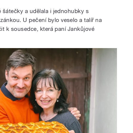
 šátečky a udělala i jednohubky s
nkou. U pečení bylo veselo a talíř na
čit k sousedce, která paní Jankůjové