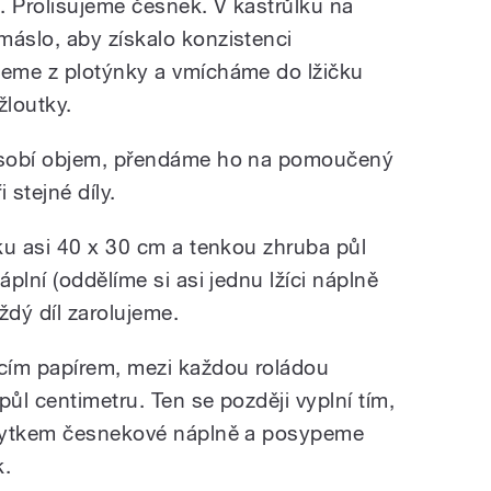
ň. Prolisujeme česnek. V kastrůlku na
áslo, aby získalo konzistenci
eme z plotýnky a vmícháme do lžičku
žloutky.
ásobí objem, přendáme ho na pomoučený
 stejné díly.
ku asi 40 x 30 cm a tenkou zhruba půl
plní (oddělíme si asi jednu lžíci náplně
aždý díl zarolujeme.
cím papírem, mezi každou roládou
ůl centimetru. Ten se později vyplní tím,
zbytkem česnekové náplně a posypeme
k.