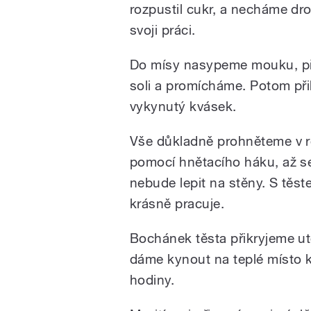
rozpustil cukr, a necháme dro
svoji práci.
Do mísy nasypeme mouku, př
soli a promícháme. Potom přil
vykynutý kvásek.
Vše důkladně prohněteme v 
pomocí hnětacího háku, až s
nebude lepit na stěny. S těs
krásně pracuje.
Bochánek těsta přikryjeme u
dáme kynout na teplé místo 
hodiny.