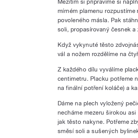
Mezitím si připravíme si nápl
mírném plamenu rozpustíme m
povoleného másla. Pak stáhn
soli, propasírovaný česnek a 
Když vykynuté těsto zdvojn
vál a nožem rozdělíme na čtyři
Z každého dílu vyválíme plac
centimetru. Placku potřeme ná
na finální potření koláče) a k
Dáme na plech vyložený peči
necháme mezeru širokou asi p
jak těsto nakyne. Potřeme 
směsí soli a sušených byline