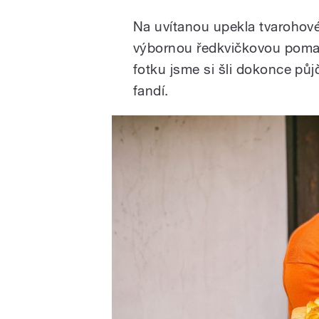
Na uvítanou upekla tvarohové
výbornou ředkvičkovou pomazá
fotku jsme si šli dokonce půj
fandí.