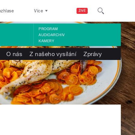
ozhlase
Více
ŽIVĚ
PROGRAM
AUDIOARCHIV
KAMERY
O nás
Z našeho vysílání
Zprávy