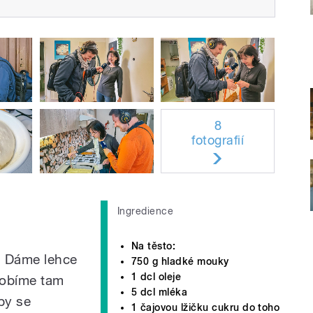
8
fotografií
Ingredience
Na těsto:
k. Dáme lehce
750 g hladké mouky
1 dcl oleje
robíme tam
5 dcl mléka
by se
1 čajovou lžičku cukru do toho