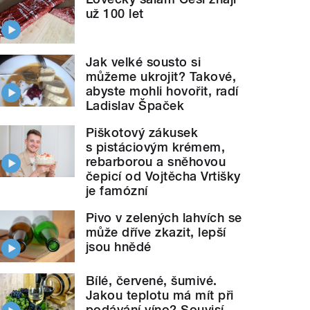
už 100 let
Jak velké sousto si
můžeme ukrojit? Takové,
abyste mohli hovořit, radí
Ladislav Špaček
Piškotový zákusek
s pistáciovým krémem,
rebarborou a sněhovou
čepicí od Vojtěcha Vrtišky
je famózní
Pivo v zelených lahvích se
může dříve zkazit, lepší
jsou hnědé
Bílé, červené, šumivé.
Jakou teplotu má mít při
podávání víno? Souvisí