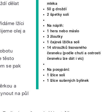
ždí dělat
mléka
50 g droždí
2 špetky soli
idáme lžíci
Na náplň:
ijeme olej a
1 hera nebo máslo
3 žloutky
1 čajová lžička soli
14 stroužků lisovaného
robotu
česneku (podle chuti a ostrosti
e těsto
česneku lze dát i víc)
tem se pak
Na posypání:
1 lžíce soli
1 lžíce sušených bylinek
těrkou a
kynout na půl