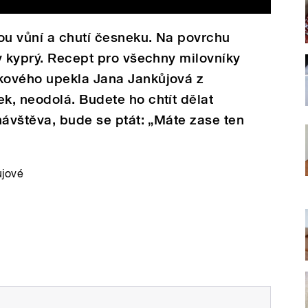
ou vůní a chutí česneku. Na povrchu
y kyprý. Recept pro všechny milovníky
kového upekla Jana Jankůjová z
k, neodolá. Budete ho chtít dělat
návštěva, bude se ptát: „Máte zase ten
ůjové