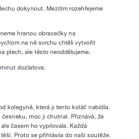
lechu dokynout. Mezitím rozehřejeme
ízneme hranou obracečky na
bychom na ně svrchu chtěli vytvořit
 na plech, ale těsto neoddělujeme.
minut dozlatova.
 kolegyně, která ji tento koláč nabídla.
e česneku, moc ji chutnal. Přiznává, že
 ale časem ho vypilovala. Každá
těší. Proto se přihlásila do naší soutěže.