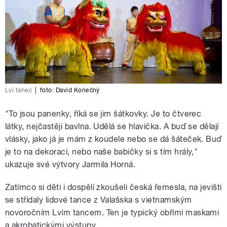
Lví tanec
|
foto:
David Konečný
"To jsou panenky, říká se jim šátkovky. Je to čtverec
látky, nejčastěji bavlna. Udělá se hlavička. A buď se dělají
vlásky, jako já je mám z koudele nebo se dá šáteček. Buď
je to na dekoraci, nebo naše babičky si s tím hrály,"
ukazuje své výtvory Jarmila Horná.
Zatímco si děti i dospělí zkoušeli česká řemesla, na jevišti
se střídaly lidové tance z Valašska s vietnamským
novoročním Lvím tancem. Ten je typický obřími maskami
a akrobatickými výstupy.