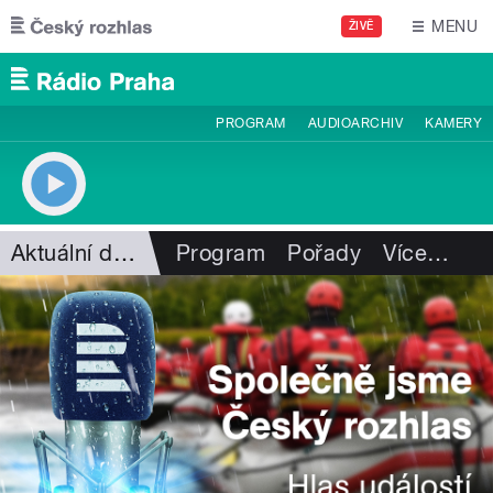
Přejít k hlavnímu obsahu
MENU
ŽIVĚ
PROGRAM
AUDIOARCHIV
KAMERY
Aktuální dění
Program
Pořady
Více
…