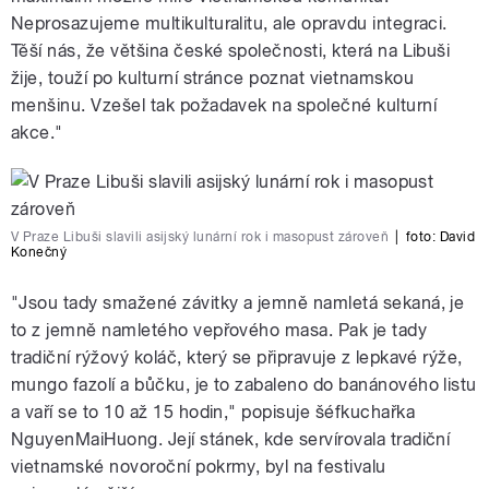
Neprosazujeme multikulturalitu, ale opravdu integraci.
Těší nás, že většina české společnosti, která na Libuši
žije, touží po kulturní stránce poznat vietnamskou
menšinu. Vzešel tak požadavek na společné kulturní
akce."
V Praze Libuši slavili asijský lunární rok i masopust zároveň
|
foto:
David
Konečný
"Jsou tady smažené závitky a jemně namletá sekaná, je
to z jemně namletého vepřového masa. Pak je tady
tradiční rýžový koláč, který se připravuje z lepkavé rýže,
mungo fazolí a bůčku, je to zabaleno do banánového listu
a vaří se to 10 až 15 hodin," popisuje šéfkuchařka
NguyenMaiHuong. Její stánek, kde servírovala tradiční
vietnamské novoroční pokrmy, byl na festivalu