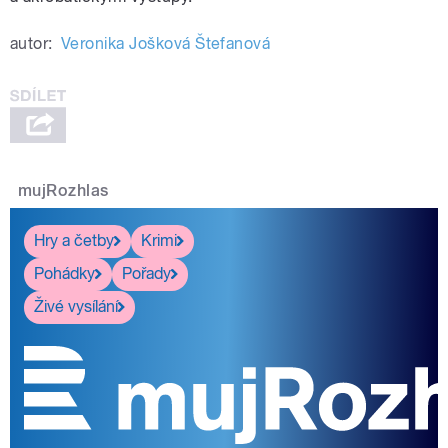
autor:
Veronika Jošková Štefanová
mujRozhlas
Hry a četby
Krimi
Pohádky
Pořady
Živé vysílání