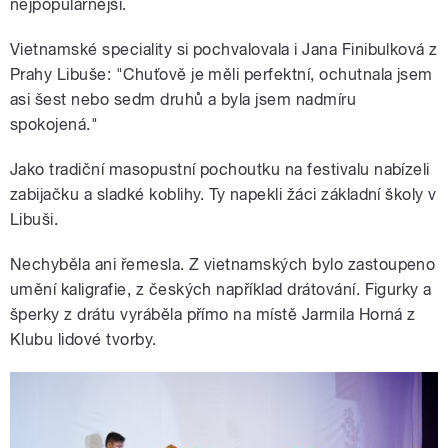
nejpopulárnější.
Vietnamské speciality si pochvalovala i Jana Finibulková z
Prahy Libuše: "Chuťově je měli perfektní, ochutnala jsem
asi šest nebo sedm druhů a byla jsem nadmíru
spokojená."
Jako tradiční masopustní pochoutku na festivalu nabízeli
zabijačku a sladké koblihy. Ty napekli žáci základní školy v
Libuši.
Nechyběla ani řemesla. Z vietnamských bylo zastoupeno
umění kaligrafie, z českých například drátování. Figurky a
šperky z drátu vyráběla přímo na místě Jarmila Horná z
Klubu lidové tvorby.