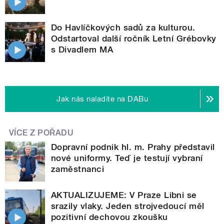
Do Havlíčkových sadů za kulturou.
Odstartoval další ročník Letní Grébovky
s Divadlem MA
Jak nás naladíte na DABu
VÍCE Z POŘADU
Dopravní podnik hl. m. Prahy představil
nové uniformy. Teď je testují vybraní
zaměstnanci
AKTUALIZUJEME: V Praze Libni se
srazily vlaky. Jeden strojvedoucí měl
pozitivní dechovou zkoušku