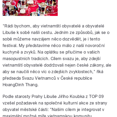
"Rádi bychom, aby vietnamští obyvatelé a obyvatelé
Libuše k sobě našli cestu. Jedním ze způsobů, jak se o
sobě můžeme navzájem něco dozvědět, je i tento
festival. My představíme něco málo z naší novoroční
kuchyně a zvyků. Na oplátku se přiučíme o vašich
masopustních tradicích. Cílem svazu je, aby zdejší
vietnamští obyvatelé dodržovali nejen české zákony, ale
aby se naučili něco víc o zdejších zvyklostech," říká
předseda Svazu Vietnamců v České republice
HoangDinh Thang.
Podle starosty Prahy Libuše Jiřího Koubka z TOP 09
vzešel požadavek na společné kulturní akce ze strany
obyvatel městské části: "Naším cílem je integrovat v
maximální možné míře vietnamskou komunitu.