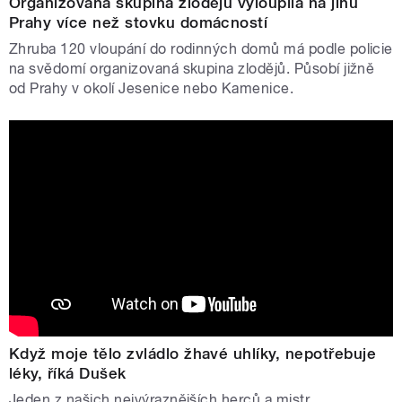
Organizovaná skupina zlodějů vyloupila na jihu
Prahy více než stovku domácností
Zhruba 120 vloupání do rodinných domů má podle policie
na svědomí organizovaná skupina zlodějů. Působí jižně
od Prahy v okolí Jesenice nebo Kamenice.
Když moje tělo zvládlo žhavé uhlíky, nepotřebuje
léky, říká Dušek
Jeden z našich nejvýraznějších herců a mistr