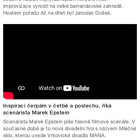
improvizace vyrostl na velké barrandovské zahradě.
Hostem pořadu Až na dřeň byl Jaroslav Dušek.
Inspiraci čerpám v četbě a poslechu, říká
scenárista Marek Epstein
Scenárista Marek Epstein píše hlavně filmové scénáře. V
současné době je to nová divadelní hra s názvem Mléčné
sklo, kterou uvede Vršovické divadlo MANA.