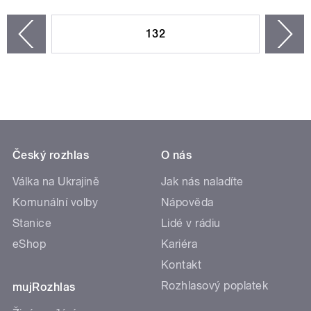
STRÁNKY
132
n
zí
Český rozhlas
O nás
Válka na Ukrajině
Jak nás naladíte
Komunální volby
Nápověda
Stanice
Lidé v rádiu
eShop
Kariéra
Kontakt
Rozhlasový poplatek
mujRozhlas