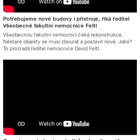
Potřebujeme nové budovy i přístroje, říká ředitel
Všeobecné fakultní nemocnice Feltl
Všeobecnou fakultní nemocnici čeká rekonstrukce.
Některé objekty se musí zbourat a postavit nové. Jaké?
To prozradil ředitel nemocnice David Feltl.