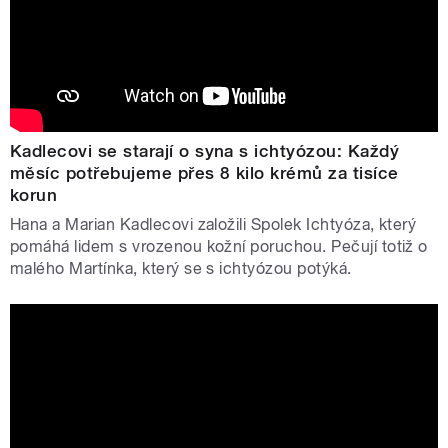
Kadlecovi se starají o syna s ichtyózou: Každý
měsíc potřebujeme přes 8 kilo krémů za tisíce
korun
Hana a Marian Kadlecovi založili Spolek Ichtyóza, který
pomáhá lidem s vrozenou kožní poruchou. Pečují totiž o
malého Martínka, který se s ichtyózou potýká.