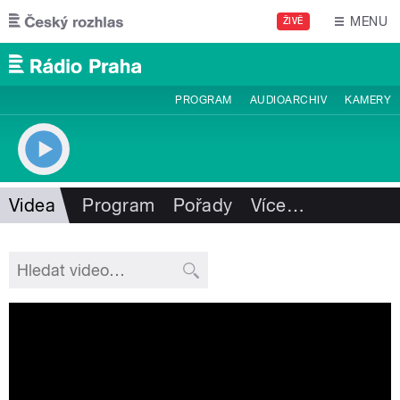
Přejít k hlavnímu obsahu
MENU
ŽIVĚ
PROGRAM
AUDIOARCHIV
KAMERY
Videa
Program
Pořady
Více
…