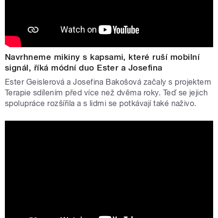
Navrhneme mikiny s kapsami, které ruší mobilní
signál, říká módní duo Ester a Josefina
Ester Geislerová a Josefina Bakošová začaly s projektem
Terapie sdílením před více než dvěma roky. Teď se jejich
spolupráce rozšířila a s lidmi se potkávají také naživo.