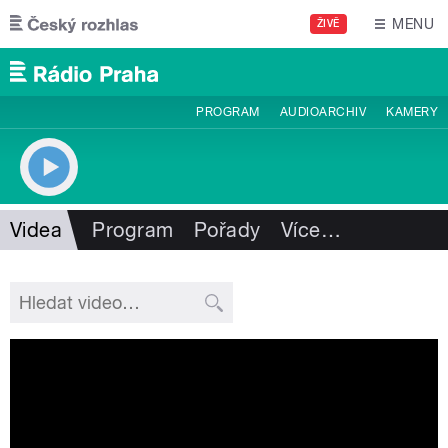
Přejít k hlavnímu obsahu
MENU
ŽIVĚ
PROGRAM
AUDIOARCHIV
KAMERY
Videa
Program
Pořady
Více
…