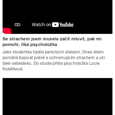
Se strachem jsem musela začít mluvit, pak mi
pomohl, říká psycholožka
Jako studentka trpěla panickými atakami. Dnes lidem
pomáhá bojovat právě s ochromujícím strachem a učí
také sebelásku. Do studia přišla psycholožka Lucie
Kolaříková.