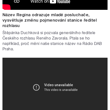
Název Regina odrazuje mladé posluchače,
vysvětluje změnu pojmenování stanice ředitel
rozhlasu
Štěpánka Duchková si pozvala generálního ředitele
Českého rozhlasu Reného Zavorala. Ptala se ho
například, proč mění naše stanice název na Rádio DAB
Praha.