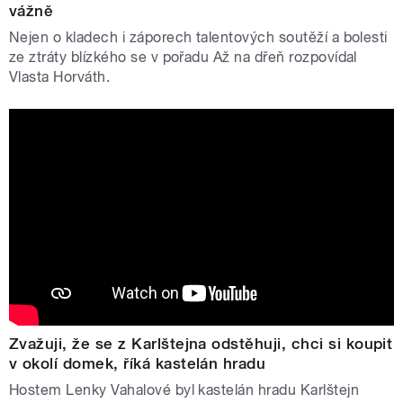
vážně
Nejen o kladech i záporech talentových soutěží a bolesti
ze ztráty blízkého se v pořadu Až na dřeň rozpovídal
Vlasta Horváth.
Zvažuji, že se z Karlštejna odstěhuji, chci si koupit
v okolí domek, říká kastelán hradu
Hostem Lenky Vahalové byl kastelán hradu Karlštejn