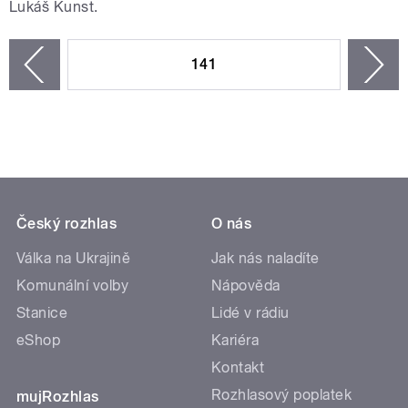
Lukáš Kunst.
STRÁNKY
141
n
zí
Český rozhlas
O nás
Válka na Ukrajině
Jak nás naladíte
Komunální volby
Nápověda
Stanice
Lidé v rádiu
eShop
Kariéra
Kontakt
Rozhlasový poplatek
mujRozhlas