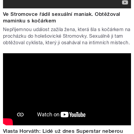
Ve Stromovce řádil sexuální maniak. Obtěžoval
maminku s kočárkem
Nepříjemnou událost zažila žena, která šla s kočárkem na
procházku do holešovické Stromovky. Sexuálně ji tam
obtěžoval cyklista, který ji osahával na intimních místech.
Vlasta Horváth: Lidé už dnes Superstar neberou