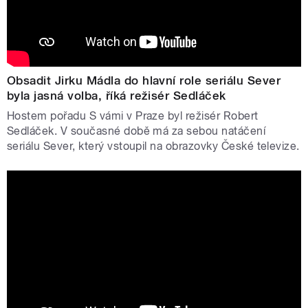
Obsadit Jirku Mádla do hlavní role seriálu Sever
byla jasná volba, říká režisér Sedláček
Hostem pořadu S vámi v Praze byl režisér Robert
Sedláček. V současné době má za sebou natáčení
seriálu Sever, který vstoupil na obrazovky České televize.