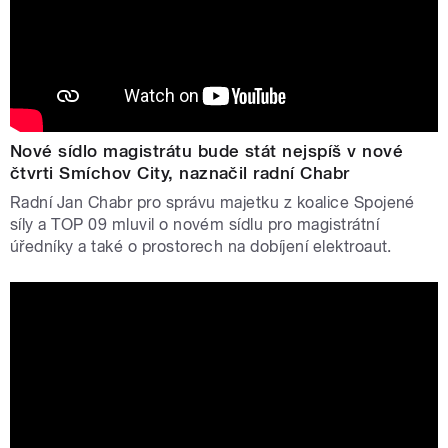
Nové sídlo magistrátu bude stát nejspíš v nové
čtvrti Smíchov City, naznačil radní Chabr
Radní Jan Chabr pro správu majetku z koalice Spojené
síly a TOP 09 mluvil o novém sídlu pro magistrátní
úředníky a také o prostorech na dobíjení elektroaut.