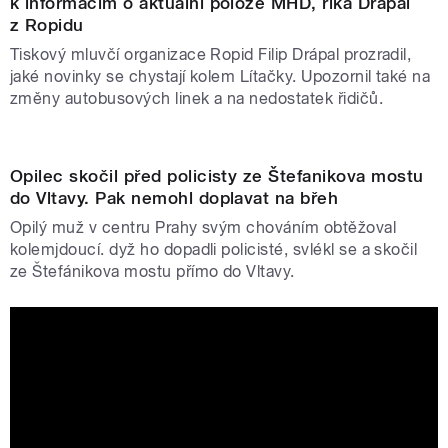
k informacím o aktuální poloze MHD, říká Drápal
z Ropidu
Tiskový mluvčí organizace Ropid Filip Drápal prozradil,
jaké novinky se chystají kolem Lítačky. Upozornil také na
změny autobusových linek a na nedostatek řidičů.
Opilec skočil před policisty ze Štefanikova mostu
do Vltavy. Pak nemohl doplavat na břeh
Opilý muž v centru Prahy svým chováním obtěžoval
kolemjdoucí. dyž ho dopadli policisté, svlékl se a skočil
ze Štefánikova mostu přímo do Vltavy.