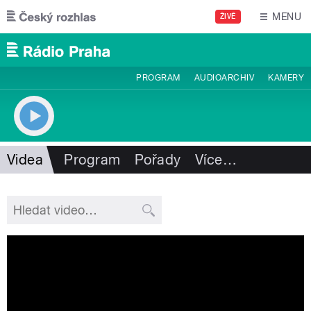
Přejít k hlavnímu obsahu
MENU
ŽIVĚ
PROGRAM
AUDIOARCHIV
KAMERY
Videa
Program
Pořady
Více
…