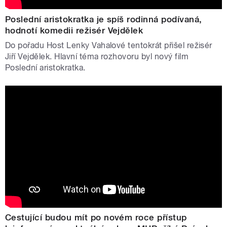
Poslední aristokratka je spíš rodinná podívaná,
hodnotí komedii režisér Vejdělek
Do pořadu Host Lenky Vahalové tentokrát přišel režisér
Jiří Vejdělek. Hlavní téma rozhovoru byl nový film
Poslední aristokratka.
Cestující budou mít po novém roce přístup