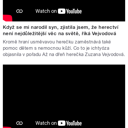
Když se mi narodil syn, zjistila jsem, že herectví
není nejdůležitější věc na světě, říká Vejvodová
Kromě hraní usměvavou herečku zaměstnává také
pomoc dětem s nemocnou kůží. Co to je ichtyóza
objasnila v pořadu Až na dřeň herečka Zuzana Vejvodová.