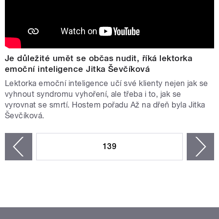
Je důležité umět se občas nudit, říká lektorka
emoční inteligence Jitka Ševčíková
Lektorka emoční inteligence učí své klienty nejen jak se
vyhnout syndromu vyhoření, ale třeba i to, jak se
vyrovnat se smrtí. Hostem pořadu Až na dřeň byla Jitka
Ševčíková.
STRÁNKY
139
n
zí