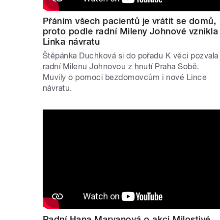
Přáním všech pacientů je vrátit se domů,
proto podle radní Mileny Johnové vznikla
Linka návratu
Štěpánka Duchková si do pořadu K věci pozvala
radní Milenu Johnovou z hnutí Praha Sobě.
Muvily o pomoci bezdomovcům i nové Lince
návratu.
Radní Hana Marvanová o akci Milostivé