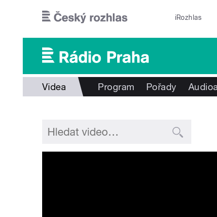
Přejít k hlavnímu obsahu
iRozhlas
Videa
Program
Pořady
Audioa