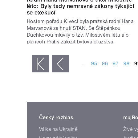
léto: Byly tady nemravné zákony týkající
se exekucí
Hostem pořadu K věci byla pražská radní Hana
Marvanová za hnutí STAN. Se Štěpánkou
Duchkovou mluvily o tzv. Milostivém létu a o
plánech Prahy založit bytová družstva.
STRÁNKY
…
95
96
97
98
9
« první
‹ předchozí
Český rozhlas
mujRo
Válka na Ukrajině
Živé v