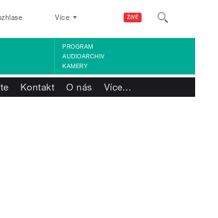
ozhlase
Více
ŽIVĚ
PROGRAM
AUDIOARCHIV
KAMERY
te
Kontakt
O nás
Více
…