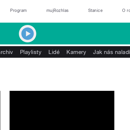
Program
mujRozhlas
Stanice
O r
rchiv
Playlisty
Lidé
Kamery
Jak nás naladí