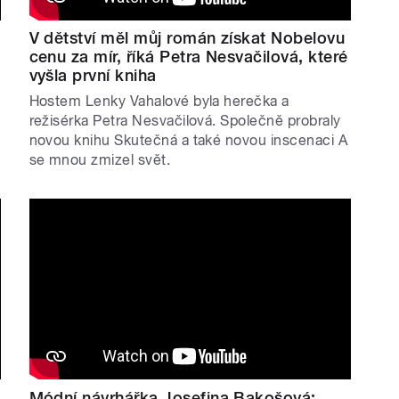
V dětství měl můj román získat Nobelovu
cenu za mír, říká Petra Nesvačilová, které
vyšla první kniha
Hostem Lenky Vahalové byla herečka a
režisérka Petra Nesvačilová. Společně probraly
novou knihu Skutečná a také novou inscenaci A
se mnou zmizel svět.
Módní návrhářka Josefina Bakošová: