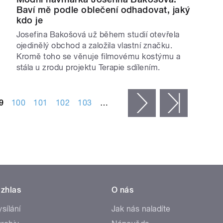
Baví mě podle oblečení odhadovat, jaký
kdo je
Josefina Bakošová už během studií otevřela
ojedinělý obchod a založila vlastní značku.
Kromě toho se věnuje filmovému kostýmu a
stála u zrodu projektu Terapie sdílením.
9
100
101
102
103
…
následující ›
poslední 
zhlas
O nás
ysílání
Jak nás naladíte