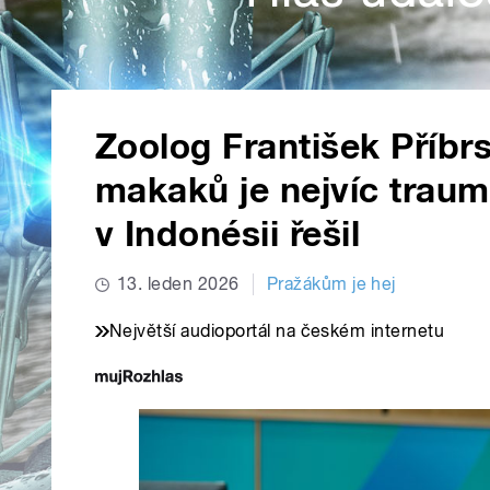
Zoolog František Příbr
makaků je nejvíc trauma
v Indonésii řešil
13. leden 2026
Pražákům je hej
Největší audioportál na českém internetu