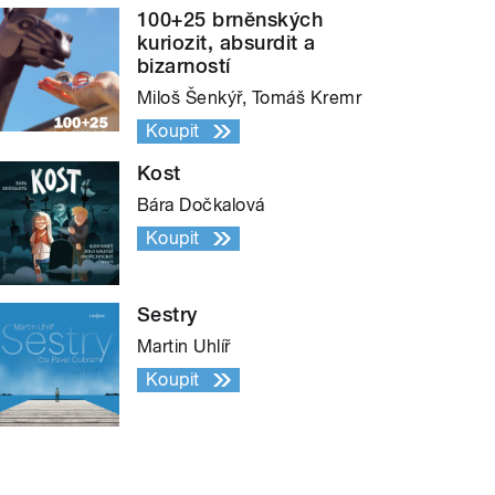
100+25 brněnských
kuriozit, absurdit a
bizarností
Miloš Šenkýř, Tomáš Kremr
Koupit
Kost
Bára Dočkalová
Koupit
Sestry
Martin Uhlíř
Koupit