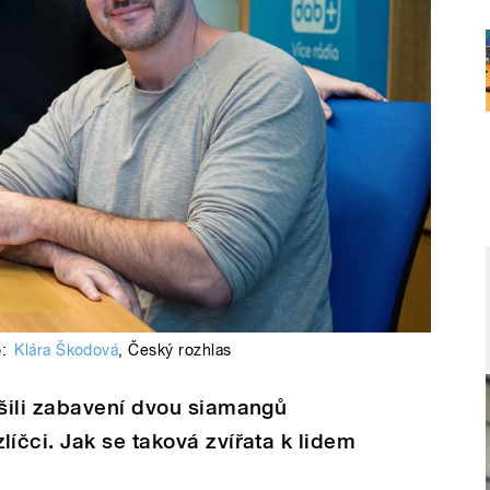
o:
Klára Škodová
,
Český rozhlas
šili zabavení dvou siamangů
čci. Jak se taková zvířata k lidem