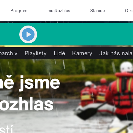
Program
mujRozhlas
Stanice
O r
oarchiv
Playlisty
Lidé
Kamery
Jak nás nala