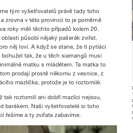
e tým vyšetřovatelů právě tady toho
 a zrovna v této provincii to je poměrně
va roky měli těchto případů kolem 20.
 oblasti působí nějaký pašerák zvířat.
ro něj loví. A když se stane, že ti pytláci
je bohužel tak, že u těch siamangů musí
minimálně matku s mládětem. Ta matka to
otom prodají prostě někomu z vesnice, z
cího mazlíčka, protože je to roztomilé.
tak roztomilí ani dobří mazlíci nejsou,
řed barákem. Naši vyšetřovatelé si toho
ií řešíme a ty zvířata zabavíme.