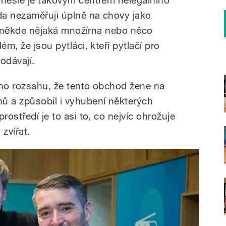
eda nezaměřuji úplně na chovy jako
 je někde nějaká množírna nebo něco
ém, že jsou pytláci, kteří pytlačí pro
odávají.
kého rozsahu, že tento obchod žene na
ů a způsobil i vyhubení některých
rostředí je to asi to, co nejvíc ohrožuje
zvířat.