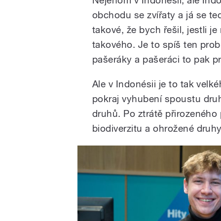
obchodu se zvířaty a já se t
takové, že bych řešil, jestli
takového. Je to spíš ten probl
pašeráky a pašeráci to pak pr
Ale v Indonésii je to tak vel
pokraj vyhubení spoustu druh
druhů. Po ztrátě přirozeného p
biodiverzitu a ohrožené druhy 