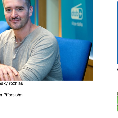
eský rozhlas
m Příbrským