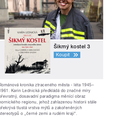
Šikmý kostel 3
Koupit
Románová kronika ztraceného města - léta 1945–
1961. Karin Lednická předkládá do značné míry
převratný, dosavadní paradigma měnící obraz
hornického regionu, jehož zahlazenou historii stále
překrývá tlustá vrstva mýtů a zakořeněných
stereotypů o „černé zemi a rudém kraji“.