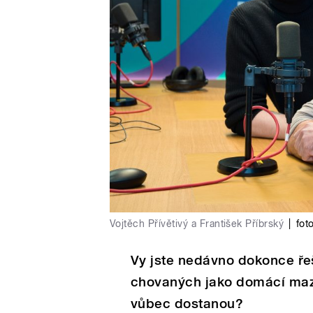
Vojtěch Přívětivý a František Příbrský
|
fot
Vy jste nedávno dokonce ře
chovaných jako domácí mazlí
vůbec dostanou?