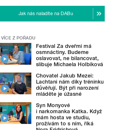
Jak nás naladíte na DABu
VÍCE Z POŘADU
Festival Za dveřmi má
osmnáctiny. Budeme
oslavovat, ne bilancovat,
slibuje Michaela Holbíková
Chovatel Jakub Mezei:
Lachtani nám díky tréninku
důvěřují. Být při narození
mláděte je úžasné
Syn Monyové
i narkomanka Katka. Když
mám hosta ve studiu,
prožívám to s ním, říká
Nora Fridrichová