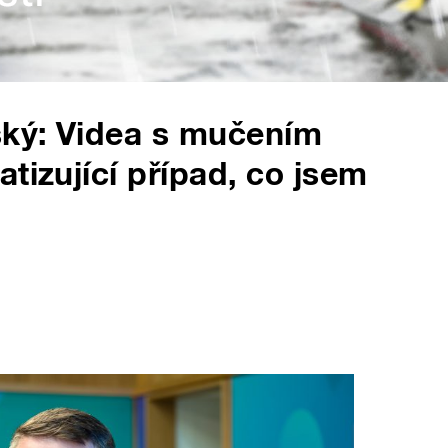
ský: Videa s mučením
tizující případ, co jsem