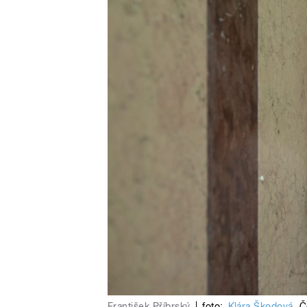
František Příbrský
|
foto:
Klára Škodová
,
Č