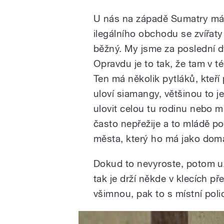
U nás na západě Sumatry mám
ilegálního obchodu se zvířaty
běžný. My jsme za poslední d
Opravdu je to tak, že tam v té
Ten má několik pytláků, kteří p
uloví siamangy, většinou to 
ulovit celou tu rodinu nebo 
často nepřežije a to mládě p
města, který ho má jako domá
Dokud to nevyroste, potom už 
tak je drží někde v klecích p
všimnou, pak to s místní polic