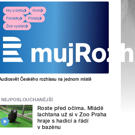
Hry a četby
Krimi
Pohádky
Pořady
Živé vysílání
Audiosvět Českého rozhlasu na jednom místě
NEJPOSLOUCHANĚJŠÍ
Roste před očima. Mládě
lachtana už si v Zoo Praha
hraje s hadicí a řádí
v bazénu