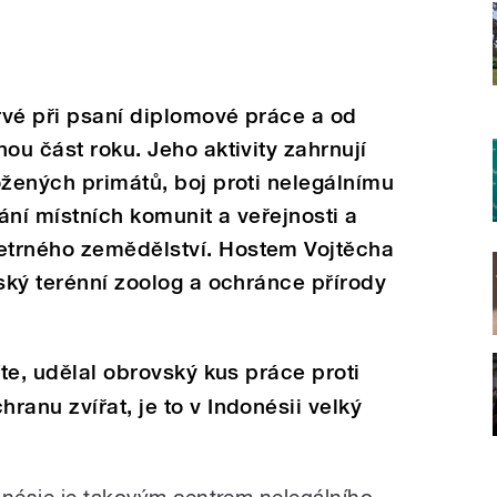
rvé při psaní diplomové práce a od
ou část roku. Jeho aktivity zahrnují
ožených primátů, boj proti nelegálnímu
ání místních komunit a veřejnosti a
etrného zemědělství. Hostem Vojtěcha
eský terénní zoolog a ochránce přírody
íte, udělal obrovský kus práce proti
anu zvířat, je to v Indonésii velký
onésie je takovým centrem nelegálního