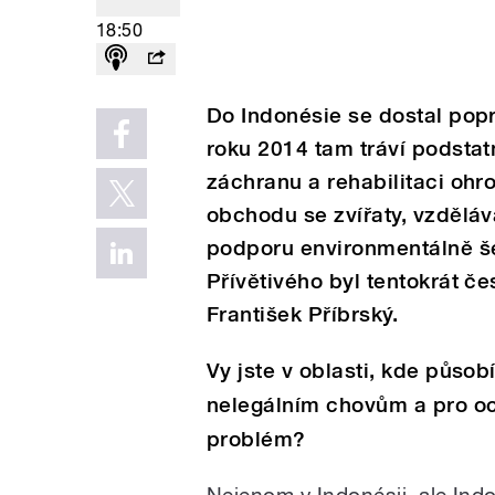
18:50
Do Indonésie se dostal pop
roku 2014 tam tráví podstatn
záchranu a rehabilitaci ohr
obchodu se zvířaty, vzděláv
podporu environmentálně š
Přívětivého byl tentokrát č
František Příbrský.
Vy jste v oblasti, kde působ
nelegálním chovům a pro ochr
problém?
Nejenom v Indonésii, ale Ind