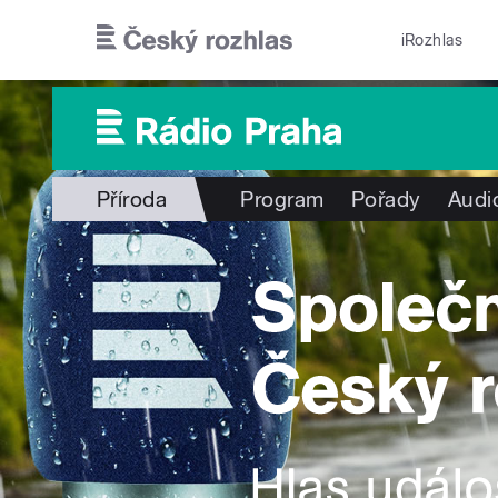
Přejít k hlavnímu obsahu
iRozhlas
Příroda
Program
Pořady
Audi