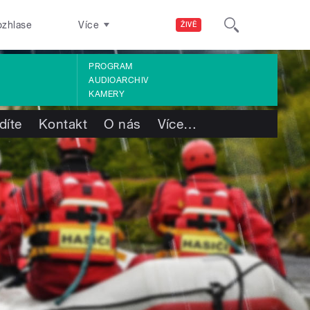
ozhlase
Více
ŽIVĚ
PROGRAM
AUDIOARCHIV
KAMERY
díte
Kontakt
O nás
Více
…