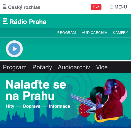
Přejít k hlavnímu obsahu
MENU
ŽIVĚ
PROGRAM
AUDIOARCHIV
KAMERY
Program
Pořady
Audioarchiv
Více
…