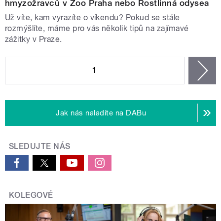
hmyzožravců v Zoo Praha nebo Rostlinná odysea
Už víte, kam vyrazíte o víkendu? Pokud se stále
rozmýšlíte, máme pro vás několik tipů na zajímavé
zážitky v Praze.
STRÁNKY
1
n
Jak nás naladíte na DABu
SLEDUJTE NÁS
KOLEGOVÉ