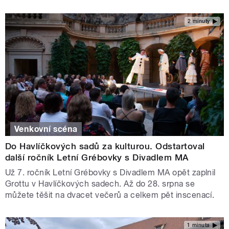
2 minuty
Venkovní scéna
Do Havlíčkových sadů za kulturou. Odstartoval
další ročník Letní Grébovky s Divadlem MA
Už 7. ročník Letní Grébovky s Divadlem MA opět zaplnil
Grottu v Havlíčkových sadech. Až do 28. srpna se
můžete těšit na dvacet večerů a celkem pět inscenací.
1 minuta