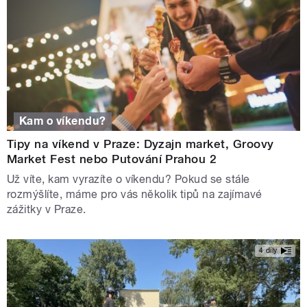
Kam o víkendu?
Tipy na víkend v Praze: Dyzajn market, Groovy
Market Fest nebo Putování Prahou 2
Už víte, kam vyrazíte o víkendu? Pokud se stále
rozmýšlíte, máme pro vás několik tipů na zajímavé
zážitky v Praze.
4 díly