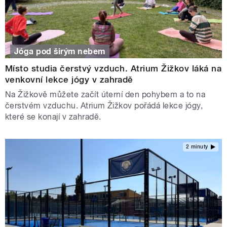
Jóga pod širým nebem
Místo studia čerstvý vzduch. Atrium Žižkov láká na
venkovní lekce jógy v zahradě
Na Žižkově můžete začít úterní den pohybem a to na
čerstvém vzduchu. Atrium Žižkov pořádá lekce jógy,
které se konají v zahradě.
2 minuty