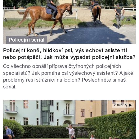
Policejní seriál
Policejní koně, hlídkoví psi, výslechoví asistenti
nebo potápěči. Jak může vypadat policejní služba?
Co všechno obnáší příprava čtyřnohých policejních
specialistů? Jak pomáhá psí výslechový asistent? A jaké
problémy řeší strážníci na lodích? Poslechněte si náš
seriál.
2 minuty