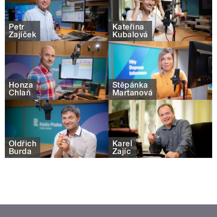
Petr
Kateřina
Zajíček
Kubalová
Honza
Štěpánka
Chlaň
Martanová
Oldřich
Karel
Burda
Zajíc