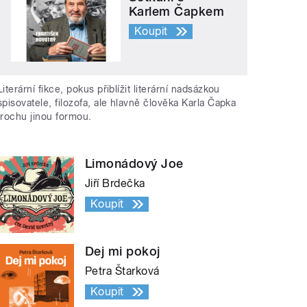
Karlem Čapkem
Koupit
Literární fikce, pokus přiblížit literární nadsázkou
spisovatele, filozofa, ale hlavně člověka Karla Čapka
trochu jinou formou.
Limonádový Joe
Jiří Brdečka
Koupit
Dej mi pokoj
Petra Štarková
Koupit