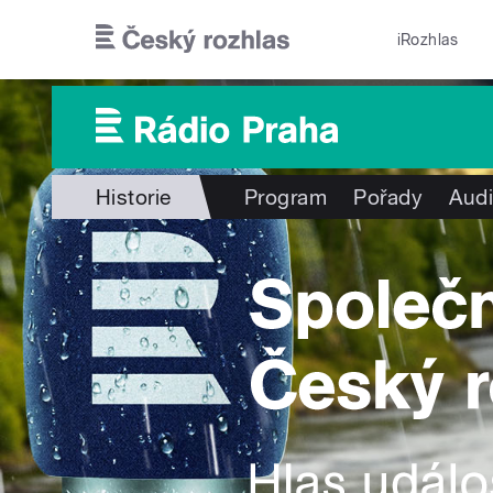
Přejít k hlavnímu obsahu
iRozhlas
Historie
Program
Pořady
Audi