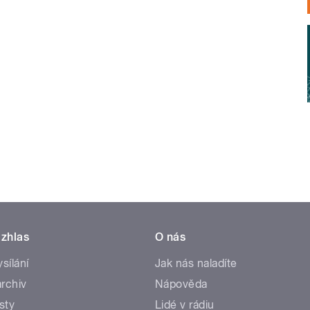
zhlas
O nás
ysílání
Jak nás naladíte
rchiv
Nápověda
sty
Lidé v rádiu