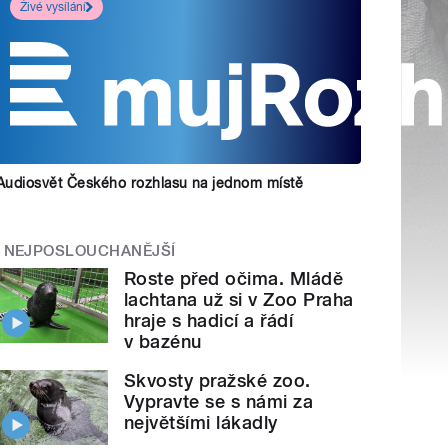
Živé vysílání
Audiosvět Českého rozhlasu na jednom místě
NEJPOSLOUCHANĚJŠÍ
Roste před očima. Mládě
lachtana už si v Zoo Praha
hraje s hadicí a řádí
v bazénu
Skvosty pražské zoo.
Vypravte se s námi za
největšími lákadly