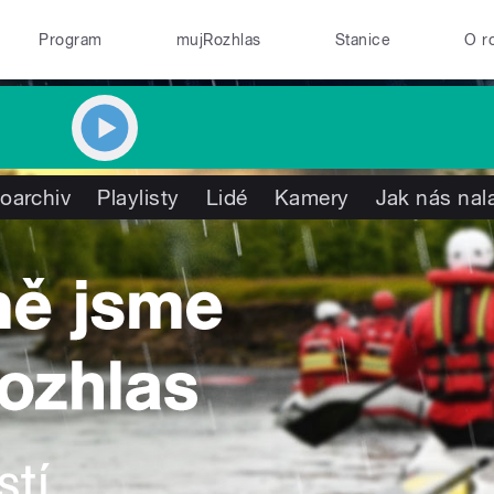
Program
mujRozhlas
Stanice
O r
oarchiv
Playlisty
Lidé
Kamery
Jak nás nal