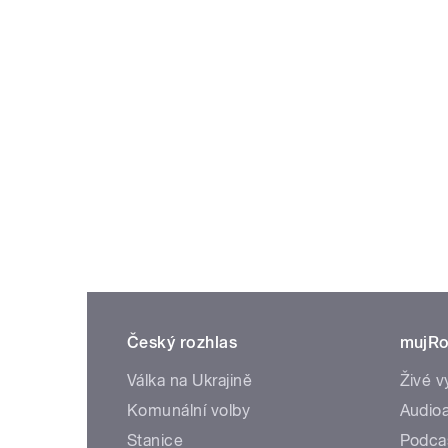
Český rozhlas
mujRo
Válka na Ukrajině
Živé v
Komunální volby
Audioa
Stanice
Podca