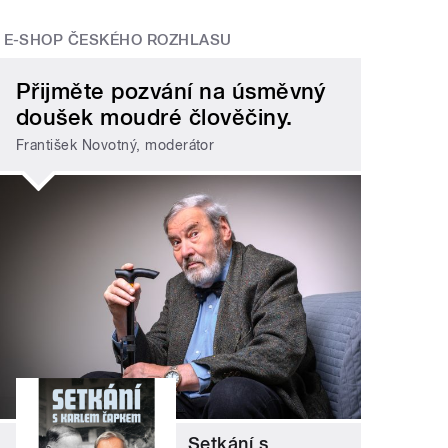
E-SHOP ČESKÉHO ROZHLASU
Přijměte pozvání na úsměvný
doušek moudré člověčiny.
František Novotný, moderátor
Setkání s