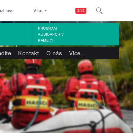
ozhlase
Více
ŽIVĚ
PROGRAM
AUDIOARCHIV
KAMERY
adíte
Kontakt
O nás
Více
…