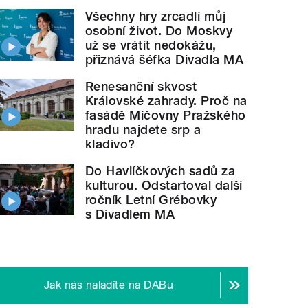
Všechny hry zrcadlí můj
osobní život. Do Moskvy
už se vrátit nedokážu,
přiznává šéfka Divadla MA
Renesanční skvost
Královské zahrady. Proč na
fasádě Míčovny Pražského
hradu najdete srp a
kladivo?
Do Havlíčkových sadů za
kulturou. Odstartoval další
ročník Letní Grébovky
s Divadlem MA
Jak nás naladíte na DABu