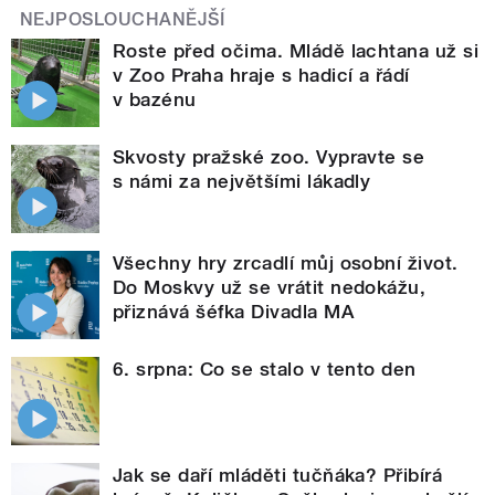
NEJPOSLOUCHANĚJŠÍ
Roste před očima. Mládě lachtana už si
v Zoo Praha hraje s hadicí a řádí
v bazénu
Skvosty pražské zoo. Vypravte se
s námi za největšími lákadly
Všechny hry zrcadlí můj osobní život.
Do Moskvy už se vrátit nedokážu,
přiznává šéfka Divadla MA
6. srpna: Co se stalo v tento den
Jak se daří mláděti tučňáka? Přibírá