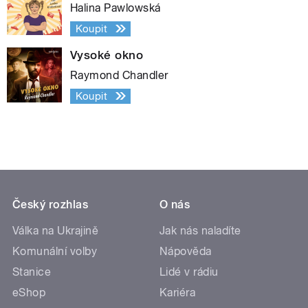
Halina Pawlowská
Koupit
Vysoké okno
Raymond Chandler
Koupit
Český rozhlas
O nás
Válka na Ukrajině
Jak nás naladíte
Komunální volby
Nápověda
Stanice
Lidé v rádiu
eShop
Kariéra