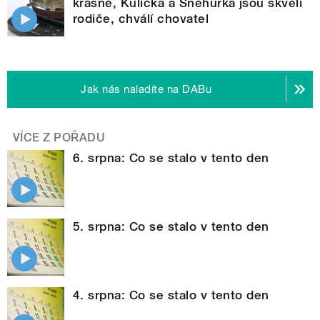
krásně, Kulička a Sněhurka jsou skvělí
rodiče, chválí chovatel
Jak nás naladíte na DABu
VÍCE Z POŘADU
6. srpna: Co se stalo v tento den
5. srpna: Co se stalo v tento den
4. srpna: Co se stalo v tento den