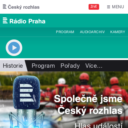
Přejít k hlavnímu obsahu
MENU
ŽIVĚ
PROGRAM
AUDIOARCHIV
KAMERY
Historie
Program
Pořady
Více
…