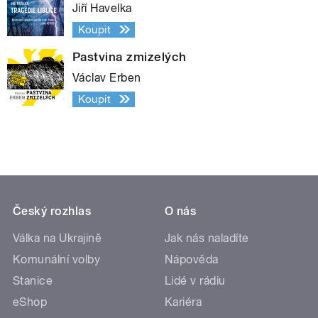
Jiří Havelka
Koupit
Pastvina zmizelých
Václav Erben
Koupit
Český rozhlas
O nás
Válka na Ukrajině
Jak nás naladíte
Komunální volby
Nápověda
Stanice
Lidé v rádiu
eShop
Kariéra