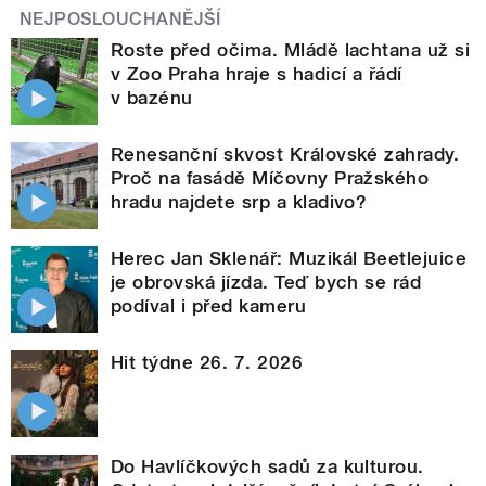
NEJPOSLOUCHANĚJŠÍ
Roste před očima. Mládě lachtana už si
v Zoo Praha hraje s hadicí a řádí
v bazénu
Renesanční skvost Královské zahrady.
Proč na fasádě Míčovny Pražského
hradu najdete srp a kladivo?
Herec Jan Sklenář: Muzikál Beetlejuice
je obrovská jízda. Teď bych se rád
podíval i před kameru
Hit týdne 26. 7. 2026
Do Havlíčkových sadů za kulturou.