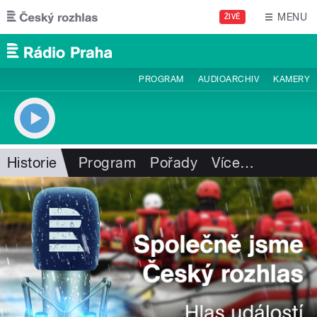
Přejít k hlavnímu obsahu
MENU
ŽIVĚ
PROGRAM
AUDIOARCHIV
KAMERY
Historie
Program
Pořady
Více
…