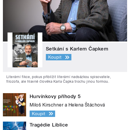
Setkání s Karlem Čapkem
Koupit
Literární fikce, pokus přiblížit literární nadsázkou spisovatele,
filozofa, ale hlavně člověka Karla Čapka trochu jinou formou.
Hurvínkovy příhody 5
Miloš Kirschner a Helena Štáchová
Koupit
Tragédie Liblice