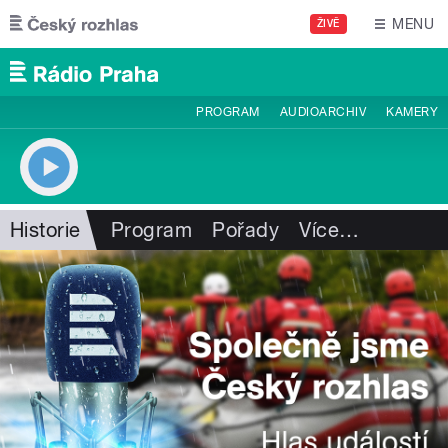
Přejít k hlavnímu obsahu
MENU
ŽIVĚ
PROGRAM
AUDIOARCHIV
KAMERY
Historie
Program
Pořady
Více
…