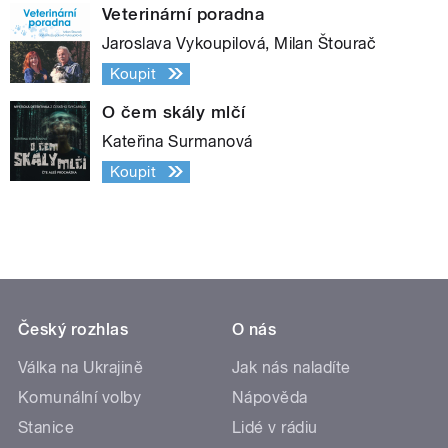
Veterinární poradna
Jaroslava Vykoupilová, Milan Štourač
Koupit
O čem skály mlčí
Kateřina Surmanová
Koupit
Český rozhlas
O nás
Válka na Ukrajině
Jak nás naladíte
Komunální volby
Nápověda
Stanice
Lidé v rádiu