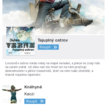
Tajuplný ostrov
Koupit
Lincolnův ostrov nikdo nikdy na mapě nenašel, a přece ho znají lidé
na celém světě. Už déle než sto třicet let na něm prožívají
dobrodružství s pěticí trosečníků, kteří na něm našli útočiště, a
hlavně nejedno tajemství.
Kněhyně
Kaczi
Koupit