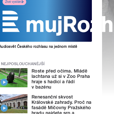
Živé vysílání
Audiosvět Českého rozhlasu na jednom místě
NEJPOSLOUCHANĚJŠÍ
Roste před očima. Mládě
lachtana už si v Zoo Praha
hraje s hadicí a řádí
v bazénu
Renesanční skvost
Královské zahrady. Proč na
fasádě Míčovny Pražského
hradu najdete srp a