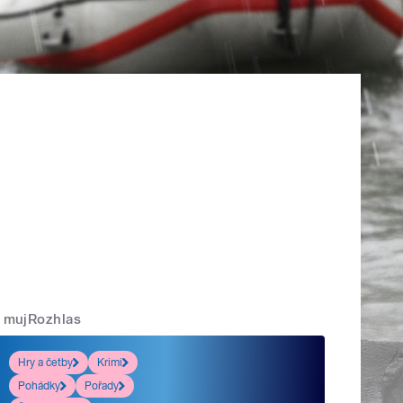
mujRozhlas
Hry a četby
Krimi
Pohádky
Pořady