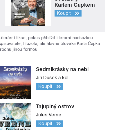
Karlem Čapkem
Koupit
Literární fikce, pokus přiblížit literární nadsázkou
spisovatele, filozofa, ale hlavně člověka Karla Čapka
trochu jinou formou.
Sedmikrásky na nebi
Jiří Dušek a kol.
Koupit
Tajuplný ostrov
Jules Verne
Koupit