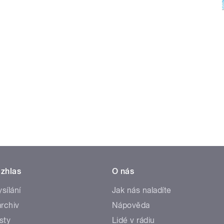
zhlas
O nás
ysílání
Jak nás naladíte
rchiv
Nápověda
sty
Lidé v rádiu