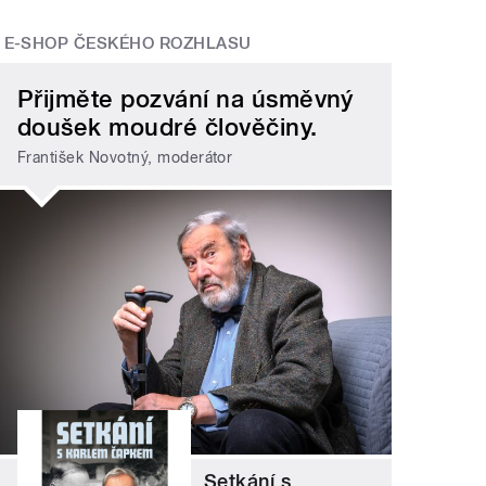
E-SHOP ČESKÉHO ROZHLASU
Přijměte pozvání na úsměvný
doušek moudré člověčiny.
František Novotný, moderátor
Setkání s