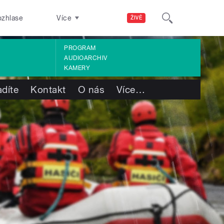
ozhlase
Více
ŽIVĚ
PROGRAM
AUDIOARCHIV
KAMERY
adíte
Kontakt
O nás
Více
…