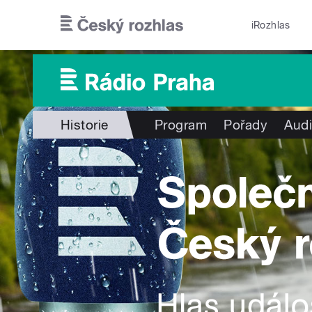
Přejít k hlavnímu obsahu
iRozhlas
Historie
Program
Pořady
Audi