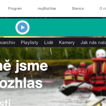
Program
mujRozhlas
Stanice
O r
oarchiv
Playlisty
Lidé
Kamery
Jak nás nal