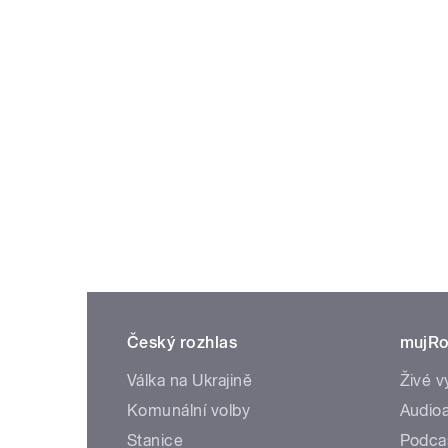
Český rozhlas
mujRo
Válka na Ukrajině
Živé v
Komunální volby
Audioa
Stanice
Podca