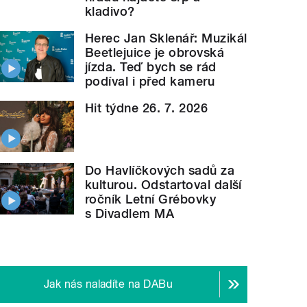
kladivo?
Herec Jan Sklenář: Muzikál
Beetlejuice je obrovská
jízda. Teď bych se rád
podíval i před kameru
Hit týdne 26. 7. 2026
Do Havlíčkových sadů za
kulturou. Odstartoval další
ročník Letní Grébovky
s Divadlem MA
Jak nás naladíte na DABu