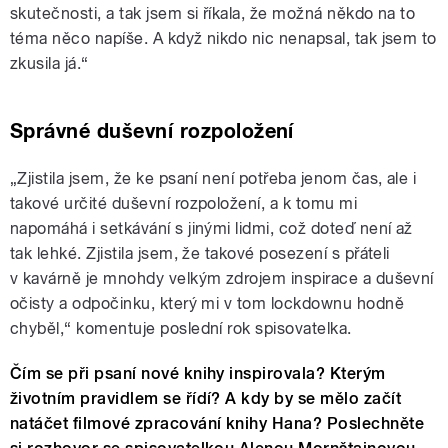
skutečnosti, a tak jsem si říkala, že možná někdo na to
téma něco napíše. A když nikdo nic nenapsal, tak jsem to
zkusila já.“
Správné duševní rozpoložení
„Zjistila jsem, že ke psaní není potřeba jenom čas, ale i
takové určité duševní rozpoložení, a k tomu mi
napomáhá i setkávání s jinými lidmi, což doteď není až
tak lehké. Zjistila jsem, že takové posezení s přáteli
v kavárně je mnohdy velkým zdrojem inspirace a duševní
očisty a odpočinku, který mi v tom lockdownu hodně
chyběl,“ komentuje poslední rok spisovatelka.
Čím se při psaní nové knihy inspirovala? Kterým
životním pravidlem se řídí? A kdy by se mělo začít
natáčet filmové zpracování knihy Hana? Poslechněte