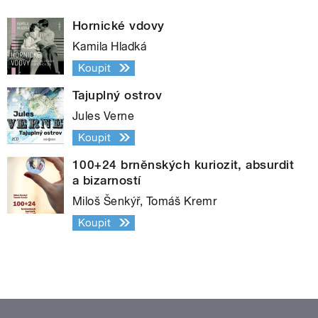
Hornické vdovy
Kamila Hladká
Koupit
Tajuplný ostrov
Jules Verne
Koupit
100+24 brněnských kuriozit, absurdit
a bizarností
Miloš Šenkýř, Tomáš Kremr
Koupit