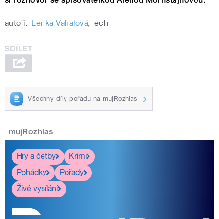
si rozhovor se spisovatelkou Alenou Mornštajnovou.
autoři:
Lenka Vahalová
,
ech
Všechny díly pořadu na mujRozhlas
mujRozhlas
Hry a četby
Krimi
Pohádky
Pořady
Živé vysílání