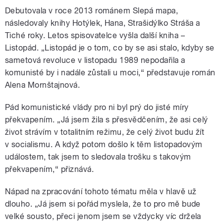
Debutovala v roce 2013 románem Slepá mapa,
následovaly knihy Hotýlek, Hana, Strašidýlko Stráša a
Tiché roky. Letos spisovatelce vyšla další kniha –
Listopád. „Listopád je o tom, co by se asi stalo, kdyby se
sametová revoluce v listopadu 1989 nepodařila a
komunisté by i nadále zůstali u moci,“ představuje román
Alena Mornštajnová.
Pád komunistické vlády pro ni byl prý do jisté míry
překvapením. „Já jsem žila s přesvědčením, že asi celý
život strávím v totalitním režimu, že celý život budu žít
v socialismu. A když potom došlo k těm listopadovým
událostem, tak jsem to sledovala trošku s takovým
překvapením,“ přiznává.
Nápad na zpracování tohoto tématu měla v hlavě už
dlouho. „Já jsem si pořád myslela, že to pro mě bude
velké sousto, přeci jenom jsem se vždycky víc držela