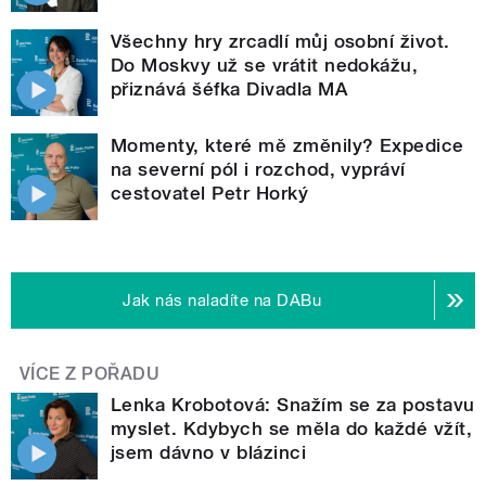
Všechny hry zrcadlí můj osobní život.
Do Moskvy už se vrátit nedokážu,
přiznává šéfka Divadla MA
Momenty, které mě změnily? Expedice
na severní pól i rozchod, vypráví
cestovatel Petr Horký
Jak nás naladíte na DABu
VÍCE Z POŘADU
Lenka Krobotová: Snažím se za postavu
myslet. Kdybych se měla do každé vžít,
jsem dávno v blázinci