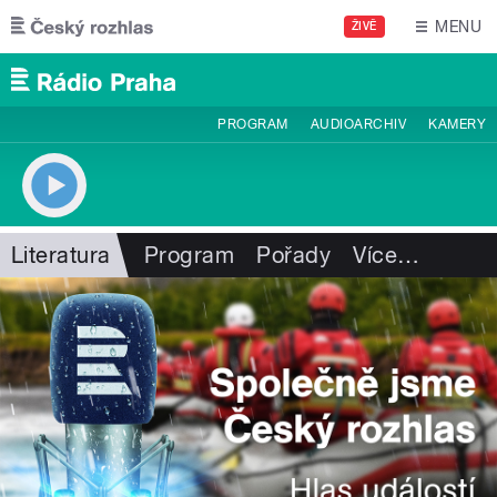
Přejít k hlavnímu obsahu
MENU
ŽIVĚ
PROGRAM
AUDIOARCHIV
KAMERY
Literatura
Program
Pořady
Více
…