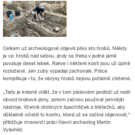
Celkem už archeologové objevili přes sto hrobů. Někdy
je víc hrobů nad sebou, jindy se třeba v jedné jámě
povaluje deset lebek. Rakve i některé kosti jsou už úplně
rozložené. Jen zuby vypadají zachovale. Práce
komplikuje i to, že obrysy hrobů nejsou pořádně zřetelné.
„Tady je krásně vidět, že v tom pískovém podloží už našli
obvod hrobové jámy, potom začnou používat jemnější
nástroje. Včetně drobných špachtliček a štětečků, aby
důkladně očistili tu kostru, která už se začíná objevovat,“
přibližuje mravenčí práci hlavní archeolog Martin
Vyšohlíd.