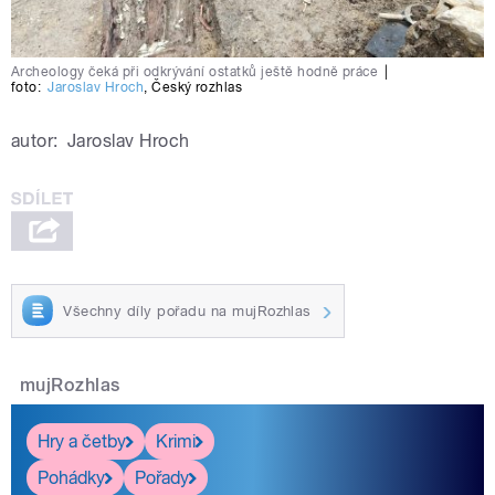
Archeology čeká při odkrývání ostatků ještě hodně práce
|
foto:
Jaroslav Hroch
,
Český rozhlas
autor:
Jaroslav Hroch
Všechny díly pořadu na mujRozhlas
mujRozhlas
Hry a četby
Krimi
Pohádky
Pořady