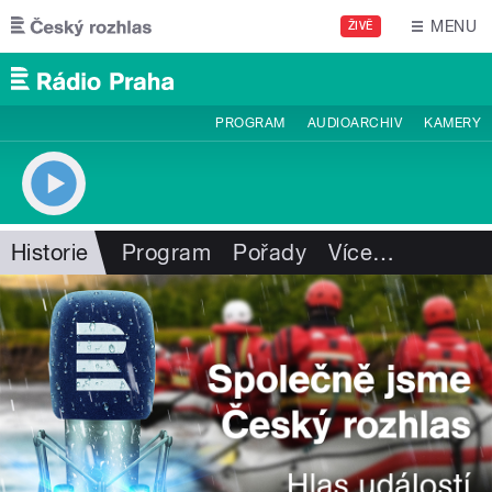
Přejít k hlavnímu obsahu
MENU
ŽIVĚ
PROGRAM
AUDIOARCHIV
KAMERY
Historie
Program
Pořady
Více
…