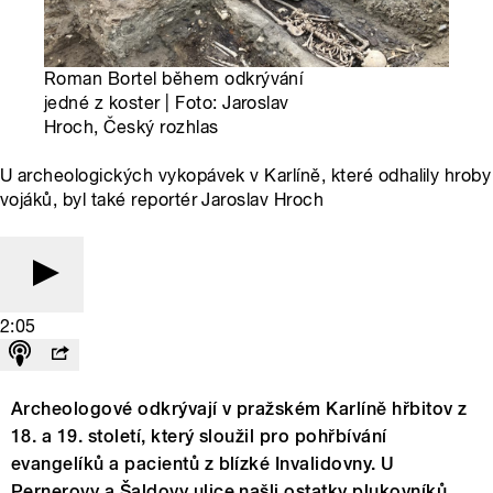
Roman Bortel během odkrývání
jedné z koster | Foto: Jaroslav
Hroch, Český rozhlas
U archeologických vykopávek v Karlíně, které odhalily hroby
vojáků, byl také reportér Jaroslav Hroch
2:05
Archeologové odkrývají v pražském Karlíně hřbitov z
18. a 19. století, který sloužil pro pohřbívání
evangelíků a pacientů z blízké Invalidovny. U
Pernerovy a Šaldovy ulice našli ostatky plukovníků