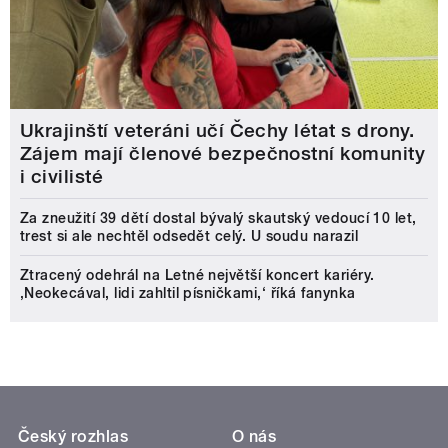
Ukrajinští veteráni učí Čechy létat s drony.
Zájem mají členové bezpečnostní komunity
i civilisté
Za zneužití 39 dětí dostal bývalý skautský vedoucí 10 let,
trest si ale nechtěl odsedět celý. U soudu narazil
Ztracený odehrál na Letné největší koncert kariéry.
‚Neokecával, lidi zahltil písničkami,‘ říká fanynka
Český rozhlas
O nás