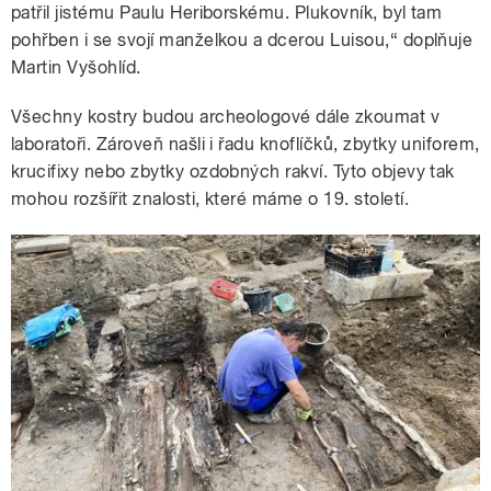
patřil jistému Paulu Heriborskému. Plukovník, byl tam
pohřben i se svojí manželkou a dcerou Luisou,“ doplňuje
Martin Vyšohlíd.
Všechny kostry budou archeologové dále zkoumat v
laboratoři. Zároveň našli i řadu knoflíčků, zbytky uniforem,
krucifixy nebo zbytky ozdobných rakví. Tyto objevy tak
mohou rozšířit znalosti, které máme o 19. století.