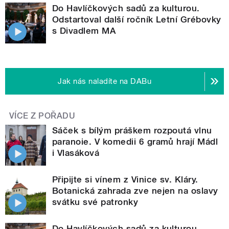
Do Havlíčkových sadů za kulturou.
Odstartoval další ročník Letní Grébovky
s Divadlem MA
Jak nás naladíte na DABu
VÍCE Z POŘADU
Sáček s bílým práškem rozpoutá vlnu
paranoie. V komedii 6 gramů hrají Mádl
i Vlasáková
Připijte si vínem z Vinice sv. Kláry.
Botanická zahrada zve nejen na oslavy
svátku své patronky
Do Havlíčkových sadů za kulturou.