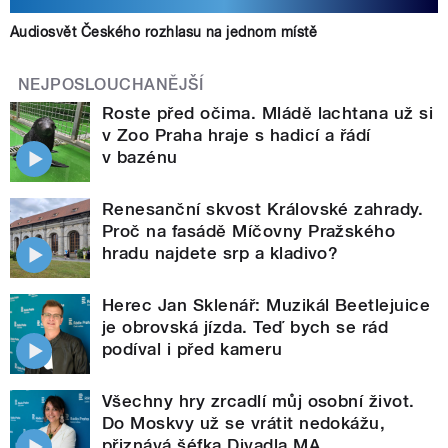
Audiosvět Českého rozhlasu na jednom místě
NEJPOSLOUCHANĚJŠÍ
Roste před očima. Mládě lachtana už si
v Zoo Praha hraje s hadicí a řádí
v bazénu
Renesanční skvost Královské zahrady.
Proč na fasádě Míčovny Pražského
hradu najdete srp a kladivo?
Herec Jan Sklenář: Muzikál Beetlejuice
je obrovská jízda. Teď bych se rád
podíval i před kameru
Všechny hry zrcadlí můj osobní život.
Do Moskvy už se vrátit nedokážu,
přiznává šéfka Divadla MA