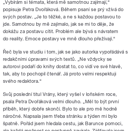
„Vybírám si témata, která mě samotnou zajímají,“
popisuje Petra Dvořáková. Během psaní se prý vžívá do
svých postav. „Je to těžké, a ne s každou postavou to
jde. Samotnou by mě zajímalo, jak se mi to děje, že
dokážu za postavu cítit. Problém ale bývá s návratem
do reality. Emoce postavy ve mně dlouho přežívají.“
Řeč byla ve studiu i tom, jak se jako autorka vypořádává s
redakčními úpravami svých textů. „Ne vždycky se
autorovi podaří do knihy dostat to, co vidí ve své hlavě,
tak, aby to pochopil čtenář. Já proto velmi respektuji
svého redaktora.“
Svůj poslední titul Vrány, který vyšel v loňském roce,
psala Petra Dvořáková velmi dlouho. „Měl to být první
příběh, který dobře skončí. Bylo to ale pro mě hodně
náročné. Napsala jsem třeba stránku a týden mi bylo
špatně. Pořád jsem hledala cestu, jak Barunce pomoci,
ale každá možnost se postupně zavírala. Zjišťovala jsem,