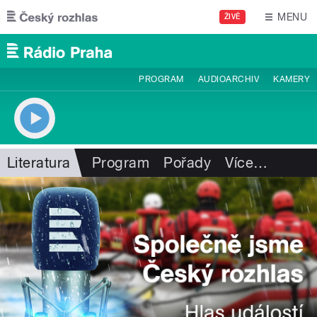
Přejít k hlavnímu obsahu
MENU
ŽIVĚ
PROGRAM
AUDIOARCHIV
KAMERY
Literatura
Program
Pořady
Více
…