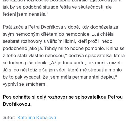
jak by se podobná situace řešila ve skutečnosti, ale
řešení jsem nenašla.“
Psát začala Petra Dvořáková v době, kdy docházela za
svým nemocným dítětem do nemocnice. „Já chtěla
sesbírat rozhovory s věřícími lidmi, kteří prožili něco
podobného jako já. Tehdy mi to hodně pomohlo. Kniha se
z toho stala vlastně náhodou,“ dodává spisovatelka, která
si dodnes píše deník. „Až jednou umřu, tak musí zmizet.
Já si do něj totiž píšu jen věci, které mě stresují a mohlo
by to pak vypadat, že jsem měla permanentní depku,“
vypráví se smíchem.
Poslechněte si celý rozhovor se spisovatelkou Petrou
Dvořákovou.
autor:
Kateřina Kubalová