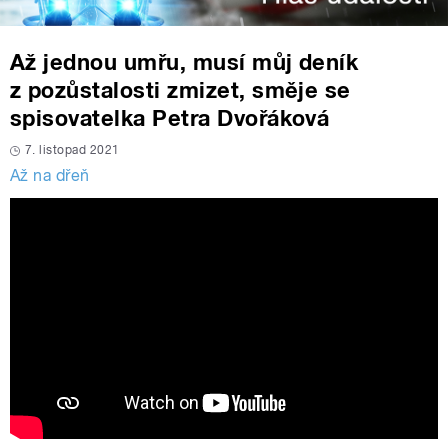
Až jednou umřu, musí můj deník
z pozůstalosti zmizet, směje se
spisovatelka Petra Dvořáková
7. listopad 2021
Až na dřeň