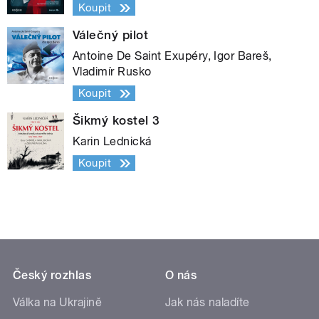
Koupit
Válečný pilot
Antoine De Saint Exupéry, Igor Bareš,
Vladimír Rusko
Koupit
Šikmý kostel 3
Karin Lednická
Koupit
Český rozhlas
O nás
Válka na Ukrajině
Jak nás naladíte