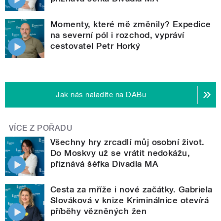
Momenty, které mě změnily? Expedice
na severní pól i rozchod, vypráví
cestovatel Petr Horký
Jak nás naladíte na DABu
VÍCE Z POŘADU
Všechny hry zrcadlí můj osobní život.
Do Moskvy už se vrátit nedokážu,
přiznává šéfka Divadla MA
Cesta za mříže i nové začátky. Gabriela
Slováková v knize Kriminálnice otevírá
příběhy vězněných žen