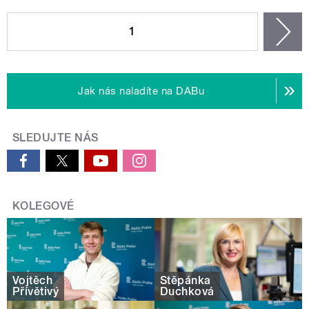
STRÁNKY
1
n
Jak nás naladíte na DABu
SLEDUJTE NÁS
KOLEGOVÉ
Vojtěch
Štěpánka
Přívětivý
Duchková