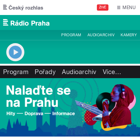
Přejít k hlavnímu obsahu
MENU
ŽIVĚ
PROGRAM
AUDIOARCHIV
KAMERY
Program
Pořady
Audioarchiv
Více
…