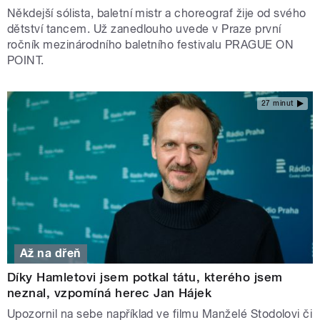
Někdejší sólista, baletní mistr a choreograf žije od svého
dětství tancem. Už zanedlouho uvede v Praze první
ročník mezinárodního baletního festivalu PRAGUE ON
POINT.
27 minut
Až na dřeň
Díky Hamletovi jsem potkal tátu, kterého jsem
neznal, vzpomíná herec Jan Hájek
Upozornil na sebe například ve filmu Manželé Stodolovi či