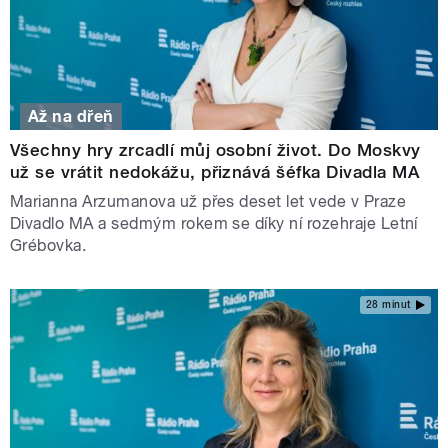
Až na dřeň
Všechny hry zrcadlí můj osobní život. Do Moskvy
už se vrátit nedokážu, přiznává šéfka Divadla MA
Marianna Arzumanova už přes deset let vede v Praze
Divadlo MA a sedmým rokem se díky ní rozehraje Letní
Grébovka.
28 minut