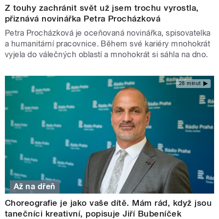
Z touhy zachránit svět už jsem trochu vyrostla,
přiznává novinářka Petra Procházková
Petra Procházková je oceňovaná novinářka, spisovatelka
a humanitární pracovnice. Během své kariéry mnohokrát
vyjela do válečných oblastí a mnohokrát si sáhla na dno.
28 minut
Až na dřeň
Choreografie je jako vaše dítě. Mám rád, když jsou
tanečníci kreativní, popisuje Jiří Bubeníček