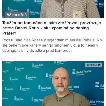
Až na dřeň
Toužím po tom něco si sám zrežírovat, prozrazuje
herec Daniel Rous. Jak vzpomíná na dabing
Přátel?
Proslul jako hlas Rosse v legendárním seriálu Přátelé. Rolí
ale během své kariéry sehrál mnohem víc, a to nejen v
dabingu, ale i v divadle a před kamerou.
29 minut