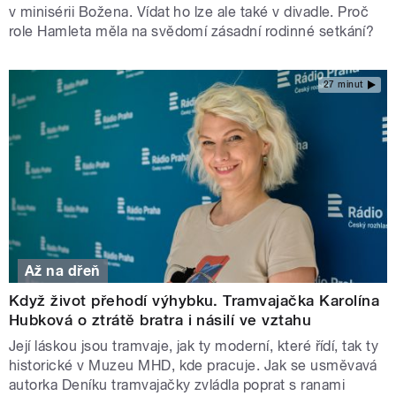
v minisérii Božena. Vídat ho lze ale také v divadle. Proč
role Hamleta měla na svědomí zásadní rodinné setkání?
27 minut
Až na dřeň
Když život přehodí výhybku. Tramvajačka Karolína
Hubková o ztrátě bratra i násilí ve vztahu
Její láskou jsou tramvaje, jak ty moderní, které řídí, tak ty
historické v Muzeu MHD, kde pracuje. Jak se usměvavá
autorka Deníku tramvajačky zvládla poprat s ranami