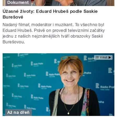
Dokument
Úžasné životy: Eduard Hrubeš podle Saskie
Burešové
Nadaný filmař, moderátor i muzikant. To všechno byl
Eduard Hrubeš. Právě on provedl televizními začátky
jednu z našich nejznámějších tváří obrazovky Saskii
Burešovou.
28 minut
Až na dřeň