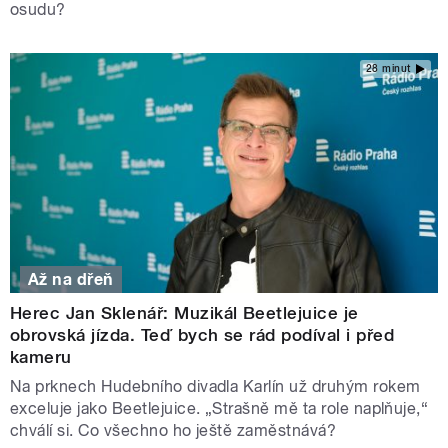
osudu?
28 minut
Až na dřeň
Herec Jan Sklenář: Muzikál Beetlejuice je
obrovská jízda. Teď bych se rád podíval i před
kameru
Na prknech Hudebního divadla Karlín už druhým rokem
exceluje jako Beetlejuice. „Strašně mě ta role naplňuje,“
chválí si. Co všechno ho ještě zaměstnává?