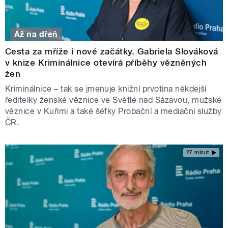
Až na dřeň
Cesta za mříže i nové začátky. Gabriela Slováková
v knize Kriminálnice otevírá příběhy vězněných
žen
Kriminálnice – tak se jmenuje knižní prvotina někdejší
ředitelky ženské věznice ve Světlé nad Sázavou, mužské
věznice v Kuřimi a také šéfky Probační a mediační služby
ČR.
27 minut