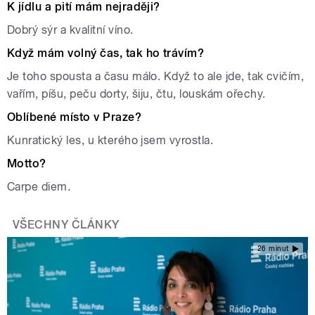
K jídlu a pití mám nejraději?
Dobrý sýr a kvalitní víno.
Když mám volný čas, tak ho trávím?
Je toho spousta a času málo. Když to ale jde, tak cvičím,
vařím, píšu, peču dorty, šiju, čtu, louskám ořechy.
Oblíbené místo v Praze?
Kunratický les, u kterého jsem vyrostla.
Motto?
Carpe diem.
VŠECHNY ČLÁNKY
26 minut