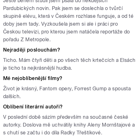
Ještě během studií jsem psala do někdejších
Pardubických novin. Pak jsem se doslechla o tvůrčí
skupině elévu, která v Českém rozhlase funguje, a od té
doby jsem tady. Vyzkoušela jsem si ale i práci pro
Českou televizi, pro kterou jsem natáčela reportáže do
pořadu Z Metropole.
Nejraději poslouchám?
Ticho. Mám čtyři děti a po všech těch krtečcích a Elsách
je ticho ta nejkrásnější hudba.
Mé nejoblíbenější filmy?
Život je krásný, Fantom opery, Forrest Gump a spousta
dalších.
Oblíbení literární autoři?
V poslední době sázím především na současné české
autorky. Doslova mě uchvátily knihy Aleny Mornštajové a
s chutí se začtu i do díla Radky Třeštíkové.