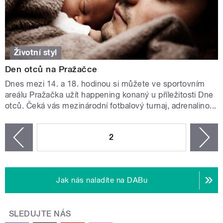
Životní styl
Den otců na Pražačce
Dnes mezi 14. a 18. hodinou si můžete ve sportovním
areálu Pražačka užít happening konaný u příležitosti Dne
otců. Čeká vás mezinárodní fotbalový turnaj, adrenalino...
STRÁNKY
2
n
zí
Jak nás naladíte na DABu
SLEDUJTE NÁS