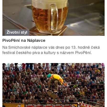
Životní styl
PivoPění na Náplavce
Na Smíchovské náplavce vás dnes po 13. hodině čeká
festival českého piva a kultury s názvem PivoPění.