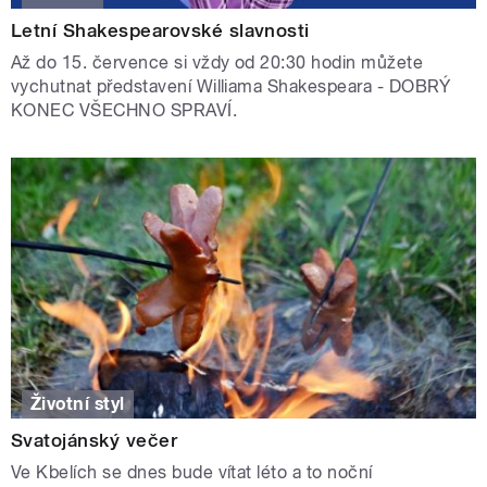
Letní Shakespearovské slavnosti
Až do 15. července si vždy od 20:30 hodin můžete
vychutnat představení Williama Shakespeara - DOBRÝ
KONEC VŠECHNO SPRAVÍ.
Životní styl
Svatojánský večer
Ve Kbelích se dnes bude vítat léto a to noční