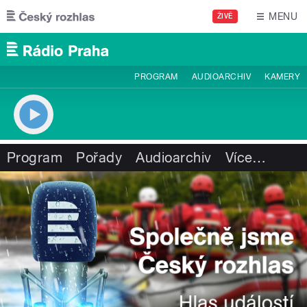
Přejít k hlavnímu obsahu
MENU
ŽIVĚ
PROGRAM
AUDIOARCHIV
KAMERY
Program
Pořady
Audioarchiv
Více
…