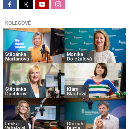
KOLEGOVÉ
Štěpánka
Monika
Martanová
Doležalová
Štěpánka
Klára
Duchková
Škodová
Lenka
Oldřich
Vahalová
Burda