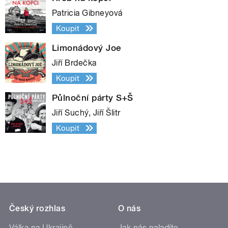
Patricia Gibneyová
Koupit
Limonádový Joe
Jiří Brdečka
Koupit
Půlnoční párty S+Š
Jiří Suchý, Jiří Šlitr
Koupit
Český rozhlas
O nás
Válka na Ukrajině
Jak nás naladíte