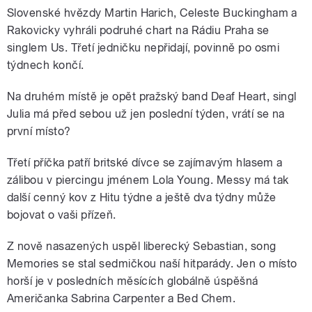
Slovenské hvězdy Martin Harich, Celeste Buckingham a
Rakovicky vyhráli podruhé chart na Rádiu Praha se
singlem Us. Třetí jedničku nepřidají, povinně po osmi
týdnech končí.
Na druhém místě je opět pražský band Deaf Heart, singl
Julia má před sebou už jen poslední týden, vrátí se na
první místo?
Třetí příčka patří britské dívce se zajímavým hlasem a
zálibou v piercingu jménem Lola Young. Messy má tak
další cenný kov z Hitu týdne a ještě dva týdny může
bojovat o vaši přízeň.
Z nově nasazených uspěl liberecký Sebastian, song
Memories se stal sedmičkou naší hitparády. Jen o místo
horší je v posledních měsících globálně úspěšná
Američanka Sabrina Carpenter a Bed Chem.