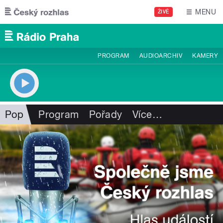
Přejít k hlavnímu obsahu
MENU
ŽIVĚ
PROGRAM
AUDIOARCHIV
KAMERY
Pop
Program
Pořady
Více
…