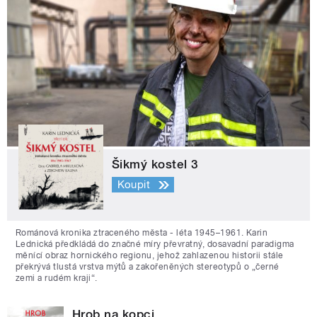
Šikmý kostel 3
Koupit
Románová kronika ztraceného města - léta 1945–1961. Karin
Lednická předkládá do značné míry převratný, dosavadní paradigma
měnící obraz hornického regionu, jehož zahlazenou historii stále
překrývá tlustá vrstva mýtů a zakořeněných stereotypů o „černé
zemi a rudém kraji“.
Hrob na kopci