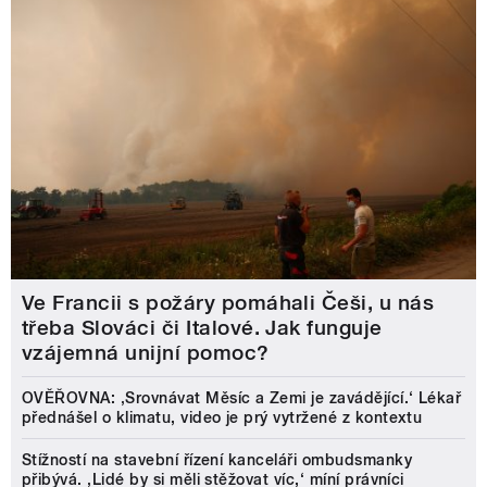
Ve Francii s požáry pomáhali Češi, u nás
třeba Slováci či Italové. Jak funguje
vzájemná unijní pomoc?
OVĚŘOVNA: ‚Srovnávat Měsíc a Zemi je zavádějící.‘ Lékař
přednášel o klimatu, video je prý vytržené z kontextu
Stížností na stavební řízení kanceláři ombudsmanky
přibývá. ‚Lidé by si měli stěžovat víc,‘ míní právníci