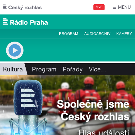
Přejít k hlavnímu obsahu
MENU
ŽIVĚ
PROGRAM
AUDIOARCHIV
KAMERY
Kultura
Program
Pořady
Více
…