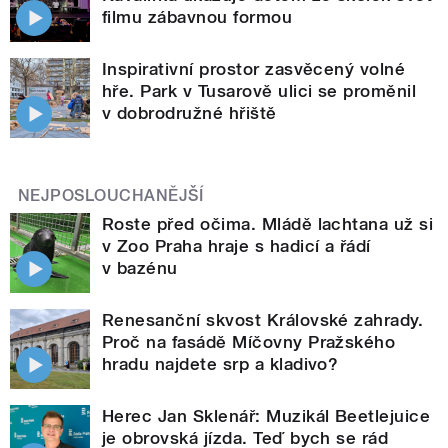
filmu zábavnou formou
Inspirativní prostor zasvěcený volné
hře. Park v Tusarově ulici se proměnil
v dobrodružné hřiště
NEJPOSLOUCHANĚJŠÍ
Roste před očima. Mládě lachtana už si
v Zoo Praha hraje s hadicí a řádí
v bazénu
Renesanční skvost Královské zahrady.
Proč na fasádě Míčovny Pražského
hradu najdete srp a kladivo?
Herec Jan Sklenář: Muzikál Beetlejuice
je obrovská jízda. Teď bych se rád