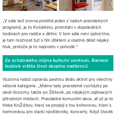
„V sále teď zrovna probíhá jeden z našich pravidelných
programů, je to Kočárkino, promítání v dopoledních
hodinách pro rodiče s dětmi. V tom sále není úplná tma,
je tam možnost být s tím dítětem a vlastně dělat nějaký
hluk, protože je to naprosto v pohodě.“
Ze zchátralého mlýna kulturní centrum. Barokní
budově vrátila život skupina nadšenců
Vozovna nabízí opravdu pestrou škálu aktivit pro všechny
věkové kategorie. „Máme tady pravidelné vycházky po
okolí Vozovny, takže po Žižkově, po nějakých zajímavých
přírodních místech. Pravidelné komunitní akce, ať už je to
třeba KniŽižkov, který se propojí s tou knihovnou, hraní s
harmonikou pro starší návštěvníky, koncerty. Když člověk