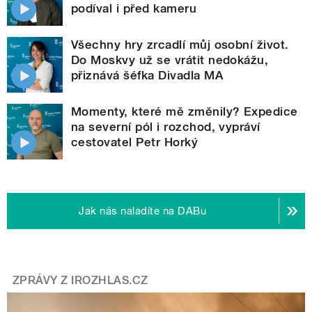
podíval i před kameru
Všechny hry zrcadlí můj osobní život.
Do Moskvy už se vrátit nedokážu,
přiznává šéfka Divadla MA
Momenty, které mě změnily? Expedice
na severní pól i rozchod, vypráví
cestovatel Petr Horký
Jak nás naladíte na DABu
ZPRÁVY Z IROZHLAS.CZ