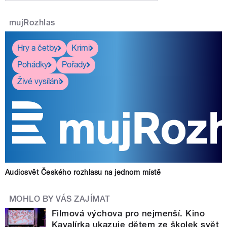
mujRozhlas
Hry a četby
Krimi
Pohádky
Pořady
Živé vysílání
Audiosvět Českého rozhlasu na jednom místě
MOHLO BY VÁS ZAJÍMAT
Filmová výchova pro nejmenší. Kino
Kavalírka ukazuje dětem ze školek svět