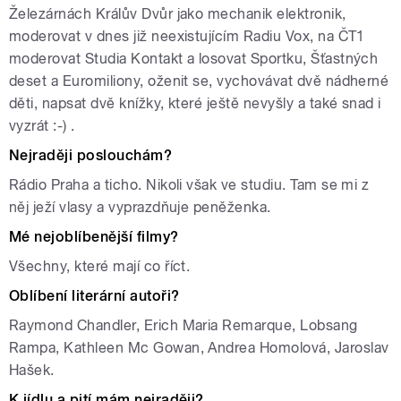
Železárnách Králův Dvůr jako mechanik elektronik,
moderovat v dnes již neexistujícím Radiu Vox, na ČT1
moderovat Studia Kontakt a losovat Sportku, Šťastných
deset a Euromiliony, oženit se, vychovávat dvě nádherné
děti, napsat dvě knížky, které ještě nevyšly a také snad i
vyzrát :-) .
Nejraději poslouchám?
Rádio Praha a ticho. Nikoli však ve studiu. Tam se mi z
něj ježí vlasy a vyprazdňuje peněženka.
Mé nejoblíbenější filmy?
Všechny, které mají co říct.
Oblíbení literární autoři?
Raymond Chandler, Erich Maria Remarque, Lobsang
Rampa, Kathleen Mc Gowan, Andrea Homolová, Jaroslav
Hašek.
K jídlu a pití mám nejraději?