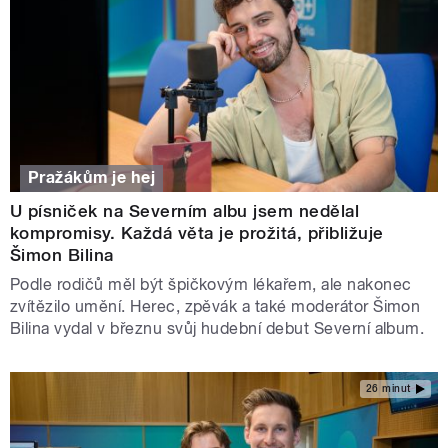
Pražákům je hej
U písniček na Severním albu jsem nedělal
kompromisy. Každá věta je prožitá, přibližuje
Šimon Bilina
Podle rodičů měl být špičkovým lékařem, ale nakonec
zvítězilo umění. Herec, zpěvák a také moderátor Šimon
Bilina vydal v březnu svůj hudební debut Severní album.
26 minut