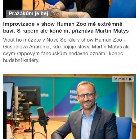
Pražákům je hej
Improvizace v show Human Zoo mě extrémně
baví. S rapem ale končím, přiznává Martin Matys
Vídat ho můžete v Nové Spirále v show Human Zoo –
Gospelová Anarchie, kde bojuje slovy. Martin Matys ale
svým rappovým fanouškům nedávno oznámil konec
hudební kariéry.
26 minut