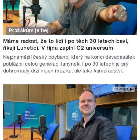
Pražákům je hej
Máme radost, že to lidi i po těch 30 letech baví,
říkají Lunetici. V říjnu zaplní O2 universum
Nejznámější český boyband, který na konci devadesátek
pobláznil celou generaci fanynek. I po 30 letech je prý
dohromady drží nejen muzika, ale také kamarádství.
22 minut