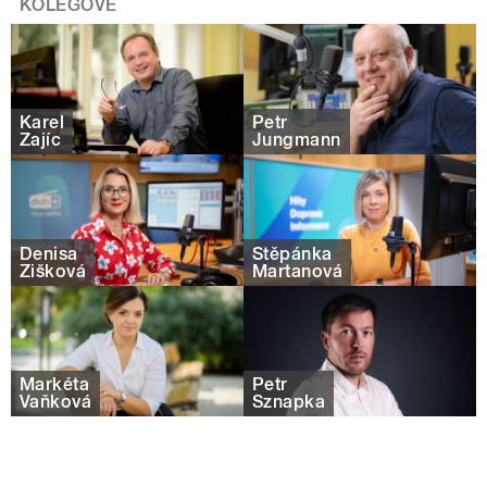
KOLEGOVÉ
Karel
Petr
Zajíc
Jungmann
Denisa
Štěpánka
Žišková
Martanová
Markéta
Petr
Vaňková
Sznapka