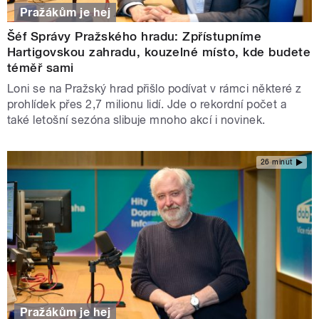
Pražákům je hej
Šéf Správy Pražského hradu: Zpřístupníme
Hartigovskou zahradu, kouzelné místo, kde budete
téměř sami
Loni se na Pražský hrad přišlo podívat v rámci některé z
prohlídek přes 2,7 milionu lidí. Jde o rekordní počet a
také letošní sezóna slibuje mnoho akcí i novinek.
26 minut
Pražákům je hej