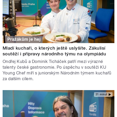
Pražákům je hej
Mladí kuchaři, o kterých ještě uslyšíte. Zákulisí
soutěží i přípravy národního týmu na olympiádu
Ondřej Kubů a Dominik Ticháček patří mezi výrazné
talenty české gastronomie. Po úspěchu v soutěži KU
Young Chef míří s juniorským Národním týmem kuchařů
za dalším cílem.
21 minut