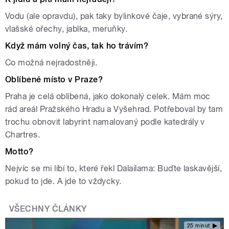
Vodu (ale opravdu), pak taky bylinkové čaje, vybrané sýry,
vlašské ořechy, jablka, meruňky.
Když mám volný čas, tak ho trávím?
Co možná nejradostněji.
Oblíbené místo v Praze?
Praha je celá oblíbená, jako dokonalý celek. Mám moc
rád areál Pražského Hradu a Vyšehrad. Potřeboval by tam
trochu obnovit labyrint namalovaný podle katedrály v
Chartres.
Motto?
Nejvíc se mi líbí to, které řekl Dalailama: Buďte laskavější,
pokud to jde. A jde to vždycky.
VŠECHNY ČLÁNKY
25 minut