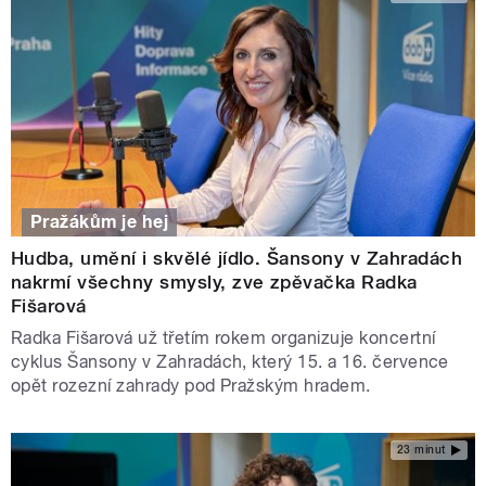
Pražákům je hej
Hudba, umění i skvělé jídlo. Šansony v Zahradách
nakrmí všechny smysly, zve zpěvačka Radka
Fišarová
Radka Fišarová už třetím rokem organizuje koncertní
cyklus Šansony v Zahradách, který 15. a 16. července
opět rozezní zahrady pod Pražským hradem.
23 minut