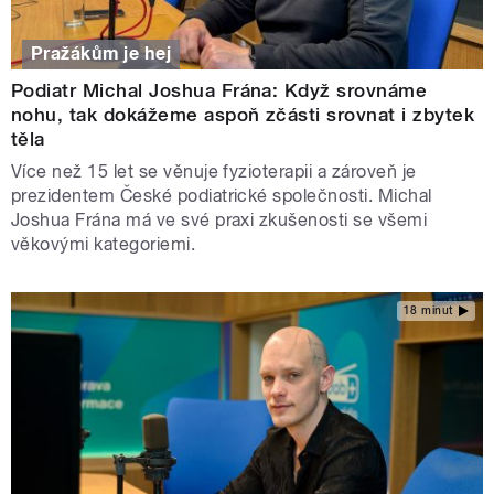
Pražákům je hej
Podiatr Michal Joshua Frána: Když srovnáme
nohu, tak dokážeme aspoň zčásti srovnat i zbytek
těla
Více než 15 let se věnuje fyzioterapii a zároveň je
prezidentem České podiatrické společnosti. Michal
Joshua Frána má ve své praxi zkušenosti se všemi
věkovými kategoriemi.
18 minut