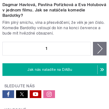
Dagmar Havlová, Pavlína Pořízková a Eva Holubová
v jednom filmu. Jak se natáčela komedie
Bardotky?
Film plný smíchu, vína a přesvědčení, že věk je jen číslo.
Komedie Bardotky vstoupí do kin na konci července a
bude mít hvězdné obsazení.
STRÁNKY
1
n
Jak nás naladíte na DABu
SLEDUJTE NÁS