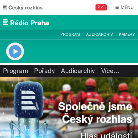
Přejít k hlavnímu obsahu
MENU
ŽIVĚ
PROGRAM
AUDIOARCHIV
KAMERY
Program
Pořady
Audioarchiv
Více
…