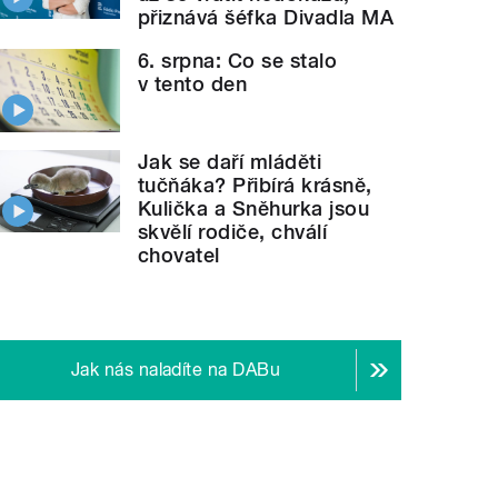
přiznává šéfka Divadla MA
6. srpna: Co se stalo
v tento den
Jak se daří mláděti
tučňáka? Přibírá krásně,
Kulička a Sněhurka jsou
skvělí rodiče, chválí
chovatel
ý maják -
Kelbich.mp3
Jak nás naladíte na DABu