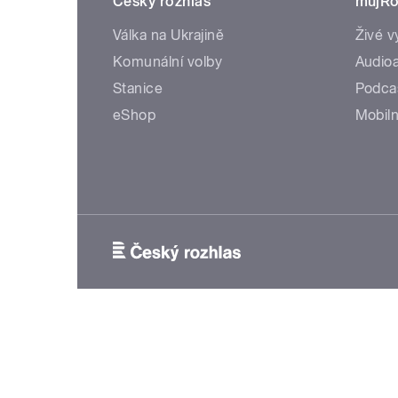
Český rozhlas
mujRo
Válka na Ukrajině
Živé v
Komunální volby
Audioa
Stanice
Podca
eShop
Mobiln