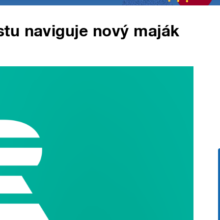
tu naviguje nový maják