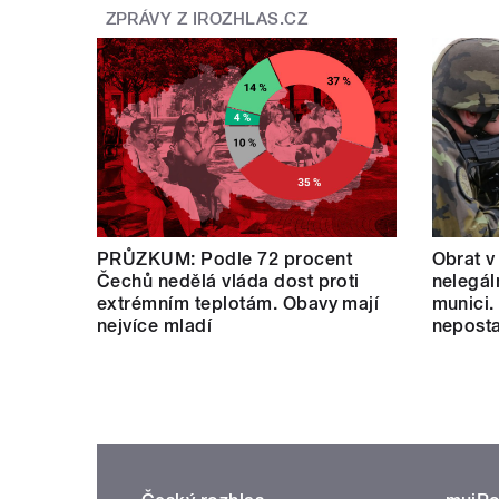
ZPRÁVY Z IROZHLAS.CZ
/
PRŮZKUM: Podle 72 procent
Obrat v
Čechů nedělá vláda dost proti
nelegál
extrémním teplotám. Obavy mají
munici.
nejvíce mladí
neposta
pause