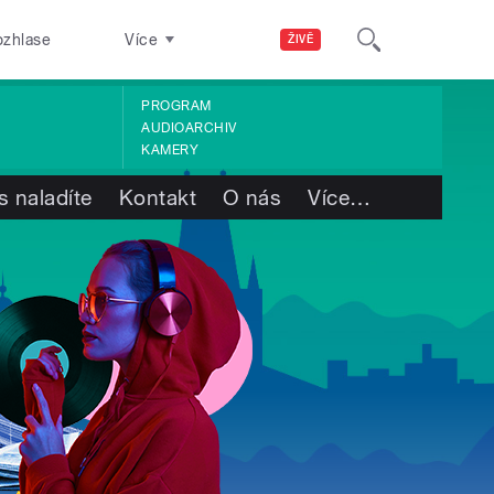
ozhlase
Více
ŽIVĚ
PROGRAM
AUDIOARCHIV
KAMERY
s naladíte
Kontakt
O nás
Více
…