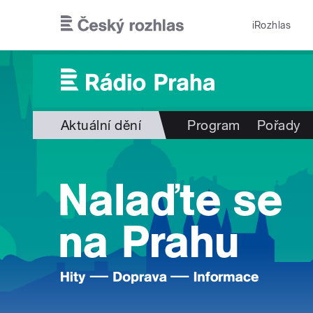
Přejít k hlavnímu obsahu
iRozhlas
Aktuální dění
Program
Pořady