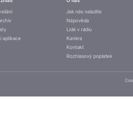
zhlas
O nás
ysílání
Jak nás naladíte
rchiv
Nápověda
sty
Lidé v rádiu
í aplikace
Kariéra
Kontakt
Rozhlasový poplatek
Coo