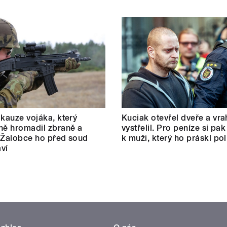
 kauze vojáka, který
Kuciak otevřel dveře a vra
ně hromadil zbraně a
vystřelil. Pro peníze si pak
 Žalobce ho před soud
k muži, který ho práskl poli
ví