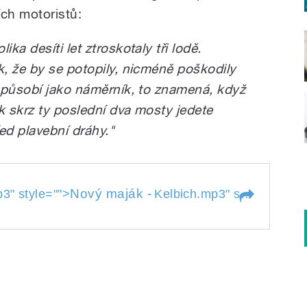
ch motoristů:
a desíti let ztroskotaly tři lodě.
, že by se potopily, nicméně poškodily
 působí jako náměrník, to znamená, když
k skrz ty poslední dva mosty jedete
ed plavební dráhy."
Nový maják -
p3
" style="">
Kelbich.mp3
" style="">
Nov
p3