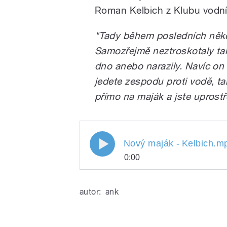
Roman Kelbich z Klubu vodní
"Tady během posledních několik
Samozřejmě neztroskotaly tak
dno anebo narazily. Navíc on
jedete zespodu proti vodě, ta
přímo na maják a jste uprostř
Nový maják -
Kelbich.m
0:00
Nový maják -
Play
Kelbich.m
autor:
ank