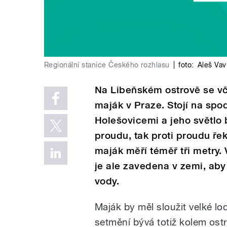
Regionální stanice Českého rozhlasu
|
foto:
Aleš Vav
Na Libeňském ostrově se vče
maják v Praze. Stojí na spo
Holešovicemi a jeho světlo 
proudu, tak proti proudu ře
maják měří téměř tři metry.
je ale zavedena v zemi, aby
vody.
Maják by měl sloužit velké l
setmění bývá totiž kolem ostr