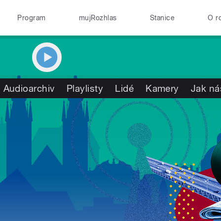
Program
mujRozhlas
Stanice
O r
Audioarchiv
Playlisty
Lidé
Kamery
Jak ná