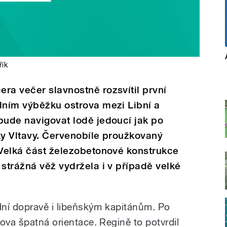
řík
ra večer slavnostně rozsvítil první
dním výběžku ostrova mezi Libní a
bude navigovat lodě jedoucí jak po
ky Vltavy. Červenobíle proužkovaný
 Velká část železobetonové konstrukce
 strážná věž vydržela i v případě velké
odní dopravě i libeňským kapitánům. Po
ova špatná orientace. Regině to potvrdil