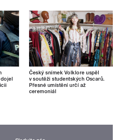
h
Český snímek Volklore uspěl
 dojel
v soutěži studentských Oscarů.
cii
Přesné umístění určí až
ceremoniál